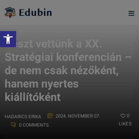
Skip
to
content
Eszköztár megnyitása
Részt vettünk a XX.
Stratégiai konferencián –
de nem csak nézőként,
hanem nyertes
kiállítóként
ramjainkra
0
2024. NOVEMBER 07.
HADARICS ERIKA
LIKES
0 COMMENTS