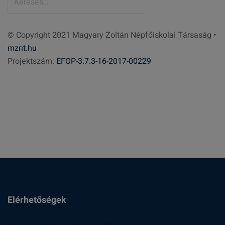
e
r
© Copyright 2021 Magyary Zoltán Népfőiskolai Társaság •
e
mznt.hu
s
Projektszám:
EFOP-3.7.3-16-2017-00229
é
s
:
Elérhetőségek