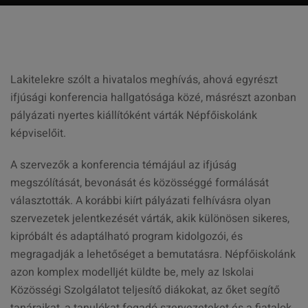
Lakitelekre szólt a hivatalos meghívás, ahová egyrészt
ifjúsági konferencia hallgatósága közé, másrészt azonban
pályázati nyertes kiállítóként várták Népfőiskolánk
képviselőit.
A szervezők a konferencia témájául az ifjúság
megszólítását, bevonását és közösséggé formálását
választották. A korábbi kiírt pályázati felhívásra olyan
szervezetek jelentkezését várták, akik különösen sikeres,
kipróbált és adaptálható program kidolgozói, és
megragadják a lehetőséget a bemutatásra. Népfőiskolánk
azon komplex modelljét küldte be, mely az Iskolai
Közösségi Szolgálatot teljesítő diákokat, az őket segítő