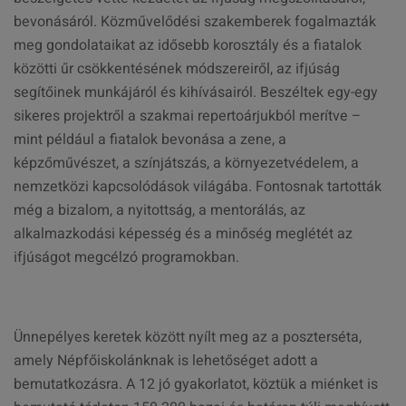
bevonásáról. Közművelődési szakemberek fogalmazták
meg gondolataikat az idősebb korosztály és a fiatalok
közötti űr csökkentésének módszereiről, az ifjúság
segítőinek munkájáról és kihívásairól. Beszéltek egy-egy
sikeres projektről a szakmai repertoárjukból merítve –
mint például a fiatalok bevonása a zene, a
képzőművészet, a színjátszás, a környezetvédelem, a
nemzetközi kapcsolódások világába. Fontosnak tartották
még a bizalom, a nyitottság, a mentorálás, az
alkalmazkodási képesség és a minőség meglétét az
ifjúságot megcélzó programokban.
Ünnepélyes keretek között nyílt meg az a poszterséta,
amely Népfőiskolánknak is lehetőséget adott a
bemutatkozásra. A 12 jó gyakorlatot, köztük a miénket is