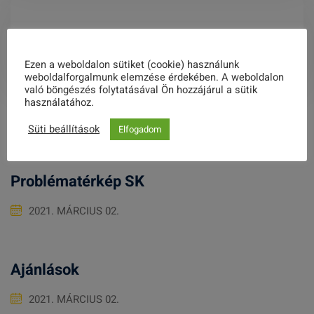
TAVIDÖK diákpolgármester választás
Ezen a weboldalon sütiket (cookie) használunk
weboldalforgalmunk elemzése érdekében. A weboldalon
való böngészés folytatásával Ön hozzájárul a sütik
használatához.
Related Posts
Süti beállítások
Elfogadom
Problématérkép SK
2021. MÁRCIUS 02.
Ajánlások
2021. MÁRCIUS 02.