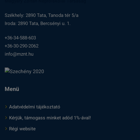
Magyary Zoltán Népfőiskolai Társaság
Székhely: 2890 Tata, Tanoda tér 5/a
Iroda: 2890 Tata, Bercsényi u. 1.
+36-34-588-603
+36-30-290-2062
info@mznt.hu
Menü
Adatvédelmi tájékoztató
Kérjük, támogass minket adód 1%-ával!
Régi website