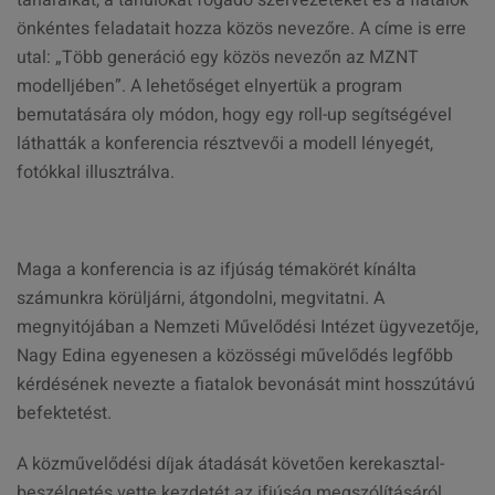
tanáraikat, a tanulókat fogadó szervezeteket és a fiatalok
önkéntes feladatait hozza közös nevezőre. A címe is erre
utal: „Több generáció egy közös nevezőn az MZNT
modelljében”. A lehetőséget elnyertük a program
bemutatására oly módon, hogy egy roll-up segítségével
láthatták a konferencia résztvevői a modell lényegét,
fotókkal illusztrálva.
Maga a konferencia is az ifjúság témakörét kínálta
számunkra körüljárni, átgondolni, megvitatni. A
megnyitójában a Nemzeti Művelődési Intézet ügyvezetője,
Nagy Edina egyenesen a közösségi művelődés legfőbb
kérdésének nevezte a fiatalok bevonását mint hosszútávú
befektetést.
A közművelődési díjak átadását követően kerekasztal-
beszélgetés vette kezdetét az ifjúság megszólításáról,