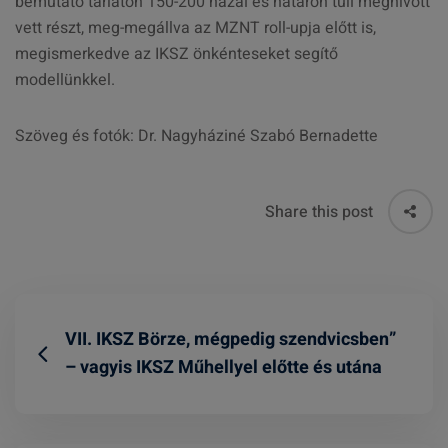
bemutató tárlaton 150-200 hazai és határon túli meghívott
vett részt, meg-megállva az MZNT roll-upja előtt is,
megismerkedve az IKSZ önkénteseket segítő
modellünkkel.
Szöveg és fotók: Dr. Nagyháziné Szabó Bernadette
Share this post
VII. IKSZ Börze, mégpedig szendvicsben”
– vagyis IKSZ Műhellyel előtte és utána