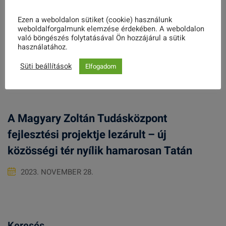
Ezen a weboldalon sütiket (cookie) használunk
Népfőiskolai szezonnyitó
weboldalforgalmunk elemzése érdekében. A weboldalon
való böngészés folytatásával Ön hozzájárul a sütik
használatához.
2025. SZEPTEMBER 08.
Süti beállítások
Elfogadom
A Magyary Zoltán Tudásközpont
fejlesztési projektje lezárult – új
közösségi tér nyílik hamarosan Tatán
2023. NOVEMBER 28.
Keresés