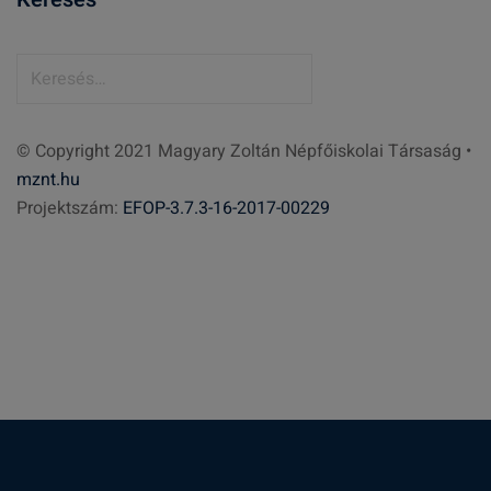
K
e
r
© Copyright 2021 Magyary Zoltán Népfőiskolai Társaság •
e
mznt.hu
s
Projektszám:
EFOP-3.7.3-16-2017-00229
é
s
: