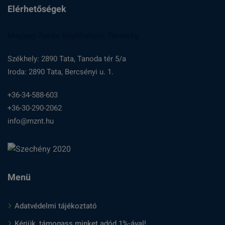
Elérhetőségek
Magyary Zoltán Népfőiskolai Társaság
Székhely: 2890 Tata, Tanoda tér 5/a
Iroda: 2890 Tata, Bercsényi u. 1.
+36-34-588-603
+36-30-290-2062
info@mznt.hu
Menü
Adatvédelmi tájékoztató
Kérjük, támogass minket adód 1%-ával!