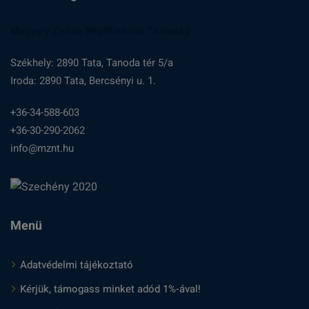
Magyary Zoltán Népfőiskolai Társaság
Székhely: 2890 Tata, Tanoda tér 5/a
Iroda: 2890 Tata, Bercsényi u. 1.
+36-34-588-603
+36-30-290-2062
info@mznt.hu
Menü
Adatvédelmi tájékoztató
Kérjük, támogass minket adód 1%-ával!