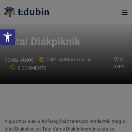
Skip
to
content
Eszköztár megnyitása
Tatai Diákpiknik
0
2024. AUGUSZTUS 13.
DOMAI JÁNOS
LIKES
0 COMMENTS
ramjainkra
Augusztus 9-én a Kőfaragóház teraszán rendezték meg a
tatai Diákpikniket Tata Város Diákönkormányzata és