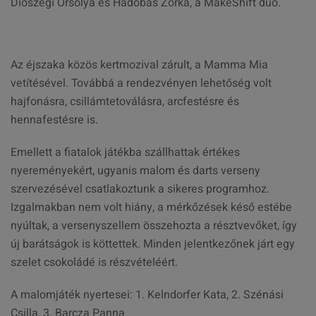
Diószegi Orsolya és Hadobás Zorka, a MakeShift duó.
Az éjszaka közös kertmozival zárult, a Mamma Mia
vetítésével. Továbbá a rendezvényen lehetőség volt
hajfonásra, csillámtetoválásra, arcfestésre és
hennafestésre is.
Emellett a fiatalok játékba szállhattak értékes
nyereményekért, ugyanis malom és darts verseny
szervezésével csatlakoztunk a sikeres programhoz.
Izgalmakban nem volt hiány, a mérkőzések késő estébe
nyúltak, a versenyszellem összehozta a résztvevőket, így
új barátságok is köttettek. Minden jelentkezőnek járt egy
szelet csokoládé is részvételéért.
A malomjáték nyertesei: 1. Kelndorfer Kata, 2. Szénási
Csilla, 3. Barcza Panna