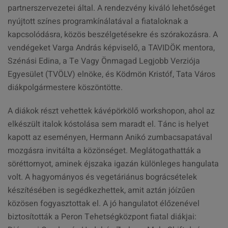
partnerszervezetei által. A rendezvény kiváló lehetőséget
nyújtott színes programkínálatával a fiataloknak a
kapcsolódásra, közös beszélgetésekre és szórakozásra. A
vendégeket Varga András képviselő, a TAVIDÖK mentora,
Szénási Edina, a Te Vagy Önmagad Legjobb Verziója
Egyesület (TVÖLV) elnöke, és Ködmön Kristóf, Tata Város
diákpolgármestere köszöntötte.
A diákok részt vehettek kávépörkölő workshopon, ahol az
elkészült italok kóstolása sem maradt el. Tánc is helyet
kapott az eseményen, Hermann Anikó zumbacsapatával
mozgásra invitálta a közönséget. Meglátogathatták a
söréttornyot, aminek éjszaka igazán különleges hangulata
volt. A hagyományos és vegetáriánus bográcsételek
készítésében is segédkezhettek, amit aztán jóízűen
közösen fogyasztottak el. A jó hangulatot élőzenével
biztosították a Peron Tehetségközpont fiatal diákjai: