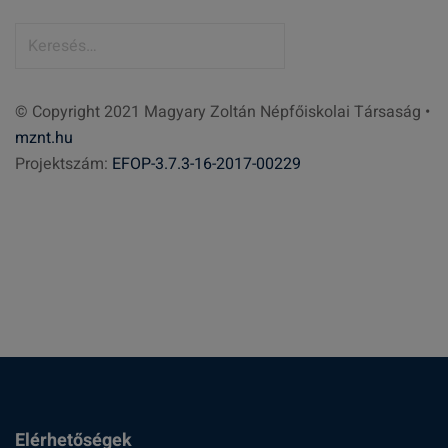
K
e
r
© Copyright 2021 Magyary Zoltán Népfőiskolai Társaság •
e
mznt.hu
s
Projektszám:
EFOP-3.7.3-16-2017-00229
é
s
:
Elérhetőségek