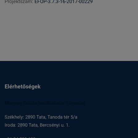
Projektszám:
EFOP-3.7.3-16-2017-00229
é
s
:
Elérhetőségek
Magyary Zoltán Népfőiskolai Társaság
Székhely: 2890 Tata, Tanoda tér 5/a
Iroda: 2890 Tata, Bercsényi u. 1.