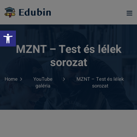
Skip
to
content
Eszköztár megnyitása
MZNT – Test és lélek
sorozat
Home
YouTube
MZNT – Test és lélek
galéria
sorozat
ramjainkra