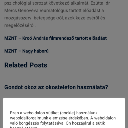
pszichológiai sorozat következő alkalmát. Ezúttal dr.
Mercs Genovéva reumatológus tartott előadást a
mozgásszervi betegségekről, azok kezeléséről és
megelőzéséről.
MZNT – Kroó András filmrendező tartott előadást
MZNT – Nagy háború
Related Posts
Gondot okoz az okostelefon használata?
2026. január 23.
Ezen a weboldalon sütiket (cookie) használunk
weboldalforgalmunk elemzése érdekében. A weboldalon
való böngészés folytatásával Ön hozzájárul a sütik