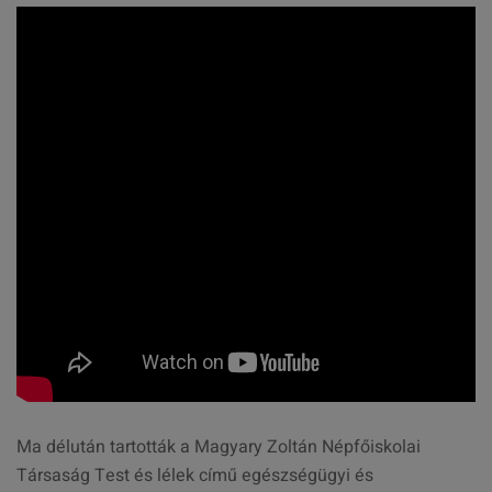
Ma délután tartották a Magyary Zoltán Népfőiskolai
Társaság Test és lélek című egészségügyi és