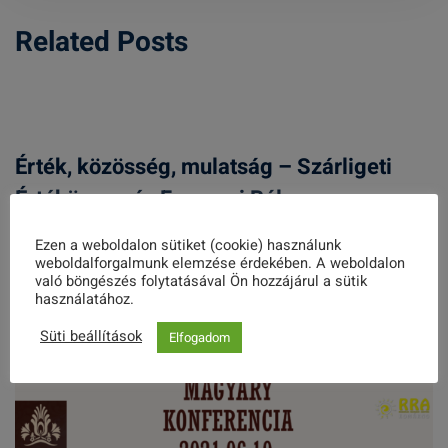
Related Posts
Érték, közösség, mulatság – Szárligeti
Értékünnep és Farsangi Bál
2026. JANUÁR 28.
Ezen a weboldalon sütiket (cookie) használunk
weboldalforgalmunk elemzése érdekében. A weboldalon
való böngészés folytatásával Ön hozzájárul a sütik
használatához.
Süti beállítások
Elfogadom