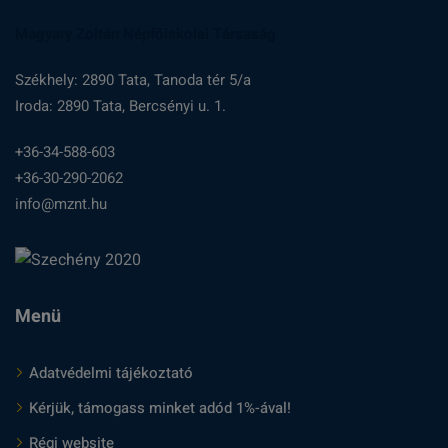
Magyary Zoltán Népfőiskolai Társaság
Székhely: 2890 Tata, Tanoda tér 5/a
Iroda: 2890 Tata, Bercsényi u. 1.
+36-34-588-603
+36-30-290-2062
info@mznt.hu
Menü
Adatvédelmi tájékoztató
Kérjük, támogass minket adód 1%-ával!
Régi website