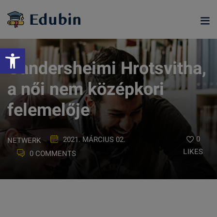
Skip
to
content
Eszköztár megnyitása
Gandersheimi Hrotsvitha,
a női nem középkori
felemelője
0
2021. MÁRCIUS 02.
NETWERK
LIKES
0 COMMENTS
ramjainkra