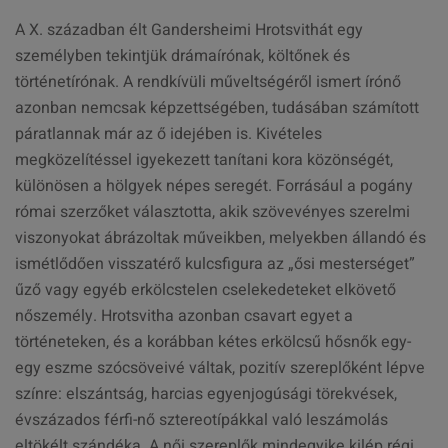
A X. században élt Gandersheimi Hrotsvithát egy
személyben tekintjük drámaírónak, költőnek és
történetírónak. A rendkívüli műveltségéről ismert írónő
azonban nemcsak képzettségében, tudásában számított
páratlannak már az ő idejében is. Kivételes
megközelítéssel igyekezett tanítani kora közönségét,
különösen a hölgyek népes seregét. Forrásául a pogány
római szerzőket választotta, akik szövevényes szerelmi
viszonyokat ábrázoltak műveikben, melyekben állandó és
ismétlődően visszatérő kulcsfigura az „ősi mesterséget”
űző vagy egyéb erkölcstelen cselekedeteket elkövető
nőszemély. Hrotsvitha azonban csavart egyet a
történeteken, és a korábban kétes erkölcsű hősnők egy-
egy eszme szócsöveivé váltak, pozitív szereplőként lépve
színre: elszántság, harcias egyenjogúsági törekvések,
évszázados férfi-nő sztereotípákkal való leszámolás
eltökélt szándéka. A női szereplők mindegyike kilép régi