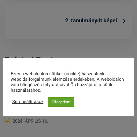
2. tanulmányút képei
Related Posts
Ezen a weboldalon sütiket (cookie) használunk
weboldalforgalmunk elemzése érdekében. A weboldalon
való böngészés folytatásával Ön hozzájárul a sütik
használatához.
MAGYAR KÖLTÉSZET NAPJA CSOKONAI
Süti beállítások
Elfogadom
VITÉZ MIHÁLYRA EMLÉKEZVE
2024. ÁPRILIS 16.