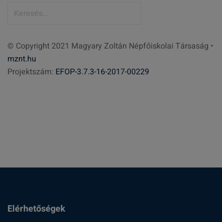
K
e
r
© Copyright 2021 Magyary Zoltán Népfőiskolai Társaság •
e
mznt.hu
s
Projektszám:
EFOP-3.7.3-16-2017-00229
é
s
:
Elérhetőségek