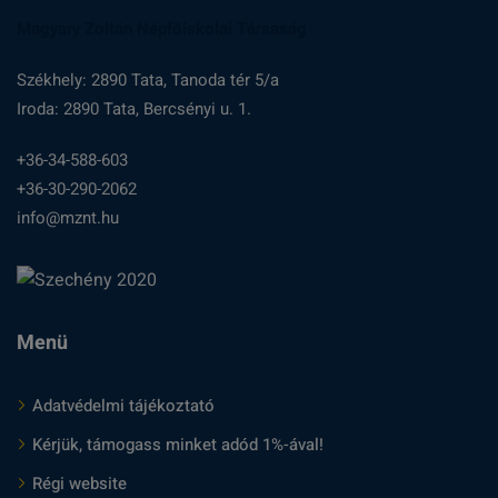
Magyary Zoltán Népfőiskolai Társaság
Székhely: 2890 Tata, Tanoda tér 5/a
Iroda: 2890 Tata, Bercsényi u. 1.
+36-34-588-603
+36-30-290-2062
info@mznt.hu
Menü
Adatvédelmi tájékoztató
Kérjük, támogass minket adód 1%-ával!
Régi website