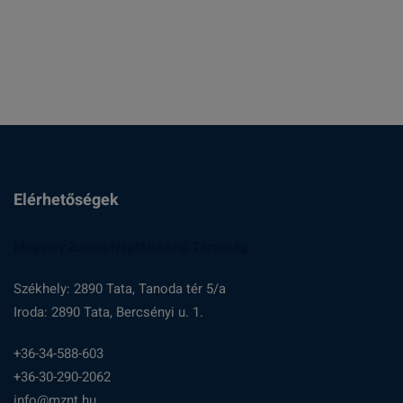
Elérhetőségek
Magyary Zoltán Népfőiskolai Társaság
Székhely: 2890 Tata, Tanoda tér 5/a
Iroda: 2890 Tata, Bercsényi u. 1.
+36-34-588-603
+36-30-290-2062
info@mznt.hu