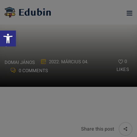
Skip
to
content
Eszköztár megnyitása
.
0
2022. MÁRCIUS 04.
DOMAI JÁNOS
LIKES
0 COMMENTS
ramjainkra
Share this post