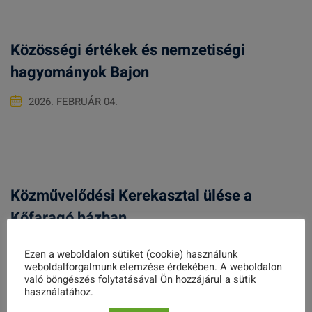
Közösségi értékek és nemzetiségi
hagyományok Bajon
2026. FEBRUÁR 04.
Közművelődési Kerekasztal ülése a
Kőfaragó házban
2023. MÁRCIUS 17.
Ezen a weboldalon sütiket (cookie) használunk
weboldalforgalmunk elemzése érdekében. A weboldalon
való böngészés folytatásával Ön hozzájárul a sütik
használatához.
Miért fontos annyira a bántalmazott