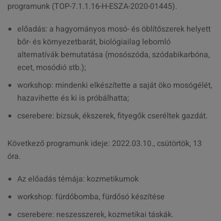
programunk (TOP-7.1.1.16-H-ESZA-2020-01445).
előadás: a hagyományos mosó- és öblítőszerek helyett
bőr- és környezetbarát, biológiailag lebomló
alternatívák bemutatása (mosószóda, szódabikarbóna,
ecet, mosódió stb.);
workshop: mindenki elkészítette a saját öko mosógélét,
hazavihette és ki is próbálhatta;
cserebere: bizsuk, ékszerek, fityegők cseréltek gazdát.
Következő programunk ideje: 2022.03.10., csütörtök, 13
óra.
Az előadás témája: kozmetikumok
workshop: fürdőbomba, fürdősó készítése
cserebere: neszesszerek, kozmetikai táskák.