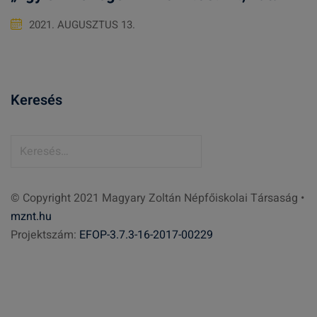
2021. AUGUSZTUS 13.
Keresés
K
e
r
© Copyright 2021 Magyary Zoltán Népfőiskolai Társaság •
e
mznt.hu
s
Projektszám:
EFOP-3.7.3-16-2017-00229
é
s
: