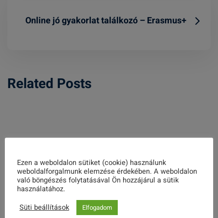
Online jó gyakorlat találkozó – Erasmus+
Related Posts
Malomverseny beszámolóm
Ezen a weboldalon sütiket (cookie) használunk
2024. OKTÓBER 07.
weboldalforgalmunk elemzése érdekében. A weboldalon
való böngészés folytatásával Ön hozzájárul a sütik
használatához.
Süti beállítások
Elfogadom