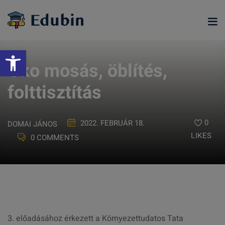
Skip
to
content
Eszköztár megnyitása
Öko mosás, öblítés,
folttisztítás
0
2022. FEBRUÁR 18.
DOMAI JÁNOS
LIKES
0 COMMENTS
ramjainkra
3. előadásához érkezett a Környezettudatos Tata