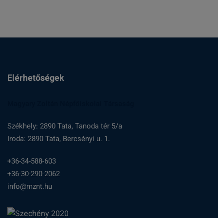
Elérhetőségek
Magyary Zoltán Népfőiskolai Társaság
Székhely: 2890 Tata, Tanoda tér 5/a
Iroda: 2890 Tata, Bercsényi u. 1.
+36-34-588-603
+36-30-290-2062
info@mznt.hu