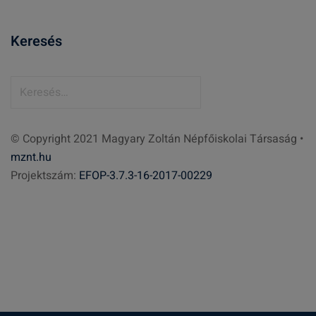
Keresés
K
e
r
© Copyright 2021 Magyary Zoltán Népfőiskolai Társaság •
e
mznt.hu
s
Projektszám:
EFOP-3.7.3-16-2017-00229
é
s
: