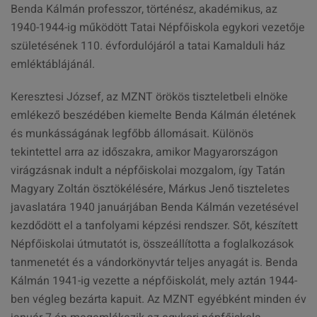
Benda Kálmán professzor, történész, akadémikus, az
1940-1944-ig működött Tatai Népfőiskola egykori vezetője
születésének 110. évfordulójáról a tatai Kamalduli ház
emléktáblájánál.
Keresztesi József, az MZNT örökös tiszteletbeli elnöke
emlékező beszédében kiemelte Benda Kálmán életének
és munkásságának legfőbb állomásait. Különös
tekintettel arra az időszakra, amikor Magyarországon
virágzásnak indult a népfőiskolai mozgalom, így Tatán
Magyary Zoltán ösztökélésére, Márkus Jenő tiszteletes
javaslatára 1940 januárjában Benda Kálmán vezetésével
kezdődött el a tanfolyami képzési rendszer. Sőt, készített
Népfőiskolai útmutatót is, összeállította a foglalkozások
tanmenetét és a vándorkönyvtár teljes anyagát is. Benda
Kálmán 1941-ig vezette a népfőiskolát, mely aztán 1944-
ben végleg bezárta kapuit. Az MZNT egyébként minden év