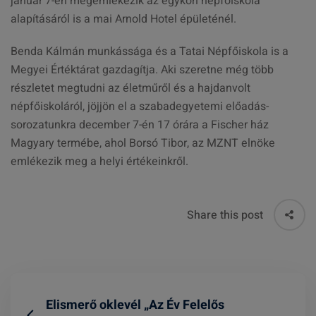
január 7-én megemlékezik az egykori népfőiskola
alapításáról is a mai Arnold Hotel épületénél.
Benda Kálmán munkássága és a Tatai Népfőiskola is a
Megyei Értéktárat gazdagítja. Aki szeretne még több
részletet megtudni az életműről és a hajdanvolt
népfőiskoláról, jöjjön el a szabadegyetemi előadás-
sorozatunkra december 7-én 17 órára a Fischer ház
Magyary termébe, ahol Borsó Tibor, az MZNT elnöke
emlékezik meg a helyi értékeinkről.
Share this post
Elismerő oklevél „Az Év Felelős