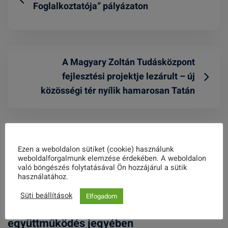
Foglalkoztatója” pályázaton
A Magyary Zoltán Tudásközpont
fejlesztési projektje lezárult – új
közösségi tér nyílik hamarosan Tatán
Related Posts
Ezen a weboldalon sütiket (cookie) használunk
weboldalforgalmunk elemzése érdekében. A weboldalon
való böngészés folytatásával Ön hozzájárul a sütik
használatához.
Süti beállítások
Elfogadom
Lengyel-magyar találkozó az
együttműködés jegyében