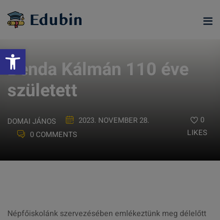
Skip
to
content
Eszköztár megnyitása
Benda Kálmán 110 éve
született
0
2023. NOVEMBER 28.
DOMAI JÁNOS
LIKES
0 COMMENTS
ramjainkra
Népfőiskolánk szervezésében emlékeztünk meg délelőtt