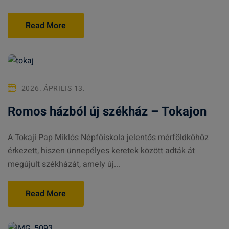
Read More
2026. ÁPRILIS 13.
Romos házból új székház – Tokajon
A Tokaji Pap Miklós Népfőiskola jelentős mérföldkőhöz
érkezett, hiszen ünnepélyes keretek között adták át
megújult székházát, amely új...
Read More