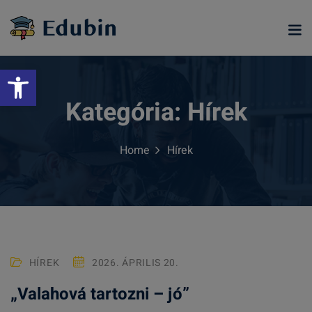
Skip
to
content
Eszköztár megnyitása
Kategória:
Hírek
Home
Hírek
ramjainkra
HÍREK
2026. ÁPRILIS 20.
„Valahová tartozni – jó”