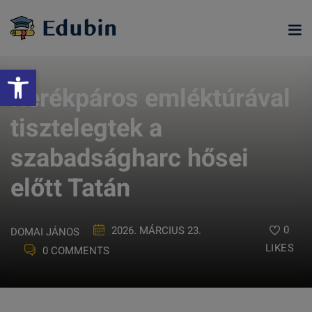
Skip
to
content
Eszköztár megnyitása
Kerékpáros emléktúrával
tisztelegtek a
szabadságharc hősei
előtt Tatán
0
2026. MÁRCIUS 23.
DOMAI JÁNOS
LIKES
0 COMMENTS
ramjainkra