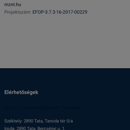
mznt.hu
s
Projektszám:
EFOP-3.7.3-16-2017-00229
é
s
:
Elérhetőségek
Magyary Zoltán Népfőiskolai Társaság
Székhely: 2890 Tata, Tanoda tér 5/a
Iroda: 2890 Tata, Bercsényi u. 1.