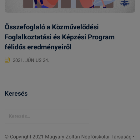
Összefoglaló a Közművelődési
Foglalkoztatási és Képzési Program
félidős eredményeiről
2021. JÚNIUS 24.
Keresés
K
e
r
© Copyright 2021 Magyary Zoltán Népfőiskolai Társaság •
e