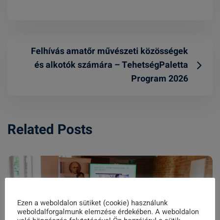
Felhívás amatőr művészeti közösségek
és alkotók számára – TehetségPaletta
Program 2026
Related Posts
Ezen a weboldalon sütiket (cookie) használunk
weboldalforgalmunk elemzése érdekében. A weboldalon