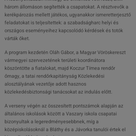
három állomáson segítették a csapatokat. A résztvevők a
kerékpározás mellett játékos, ugyanakkor ismeretterjesztő
feladatokat is teljesítettek: a szabadságharc helyi és
országos eseményeihez kapcsolódó kérdések és totók
várták őket.
A program kezdetén Oláh Gábor, a Magyar Vöröskereszt
vármegyei szervezetének területi koordinátora
köszöntötte a fiatalokat, majd Koczur Tímea rendőr
őrnagy, a tatai rendőrkapitányság Közlekedési
alosztályának vezetője adott hasznos
közlekedésbiztonsági tanácsokat az indulás előtt.
A verseny végén az összesített pontszámok alapján az
általános iskolások között a Vaszary iskola csapatai
bizonyultak a legeredményesebbnek, míg a
középiskolásoknál a Bláthy és a Jávorka tanulói értek el