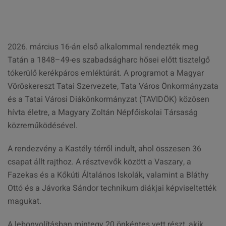
2026. március 16-án első alkalommal rendezték meg
Tatán a 1848–49-es szabadságharc hősei előtt tisztelgő
tókerülő kerékpáros emléktúrát. A programot a Magyar
Vöröskereszt Tatai Szervezete, Tata Város Önkormányzata
és a Tatai Városi Diákönkormányzat (TAVIDÖK) közösen
hívta életre, a Magyary Zoltán Népfőiskolai Társaság
közreműködésével.
A rendezvény a Kastély térről indult, ahol összesen 36
csapat állt rajthoz. A résztvevők között a Vaszary, a
Fazekas és a Kőkúti Általános Iskolák, valamint a Bláthy
Ottó és a Jávorka Sándor technikum diákjai képviseltették
magukat.
A lebonyolításban mintegy 20 önkéntes vett részt, akik