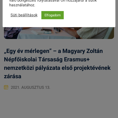
való böngészés folytatásával Ön hozzájárul a sütik
használatához.
Süti beállítások
Elfogadom
„Egy év mérlegen” – a Magyary Zoltán
Népfőiskolai Társaság Erasmus+
nemzetközi pályázata első projektévének
zárása
2021. AUGUSZTUS 13.