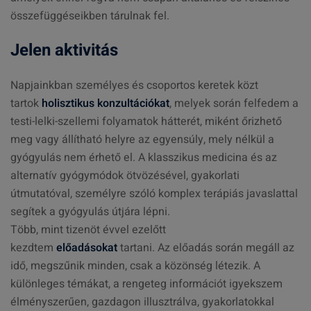
összefüggéseikben tárulnak fel.
Jelen aktivitás
Napjainkban személyes és csoportos keretek közt
tartok
holisztikus konzultációkat
, melyek során felfedem a
testi-lelki-szellemi folyamatok hátterét, miként őrizhető
meg vagy állítható helyre az egyensúly, mely nélkül a
gyógyulás nem érhető el. A klasszikus medicina és az
alternatív gyógymódok ötvözésével, gyakorlati
útmutatóval, személyre szóló komplex terápiás javaslattal
segítek a gyógyulás útjára lépni.
Több, mint tizenöt évvel ezelőtt
kezdtem
előadásokat
tartani. Az előadás során megáll az
idő, megszűnik minden, csak a közönség létezik. A
különleges témákat, a rengeteg információt igyekszem
élményszerűen, gazdagon illusztrálva, gyakorlatokkal