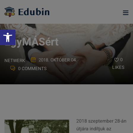
Skip
to
content
Eszköztár megnyitása
EgyMÁSért
0
2018. OKTÓBER 04.
NETWERK
LIKES
0 COMMENTS
ramjainkra
2018 szeptember 28-án
útjára indítjuk az