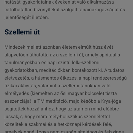
hatását, gyakorlatainak éveken át való alkalmazása
cáfolhatatlan bizonyítékul szolgált tanainak igazságát és
jelentőségét illetően.
Szellemi út
Mindezek mellett azonban életem elmúlt húsz évét
alapvetően áthatotta az a szellemi út, amely spirituális
tanulmányokban és napi szintű lelki-szellemi
gyakorlatokban, meditációkban bontakozott ki. A tudatos
életvezetés, a húsmentes étkezés, a napi rendszerességű
fizikai aktivitás, valamint a szellemi tanokban való
elmélyedés (kiemelten az ősi magyar bölcselet tiszta
esszenciája), a TM meditáció, majd később a Krya-jóga
segítettek hozzá ahhoz, hogy az utamon mind előbbre
jussak, s, hogy mára mély-holisztikus szemlélettel
közelítek a szakmai és a hétköznapi kérdések felé,
amelyek ennél fogva nem csupán általános és felszínes