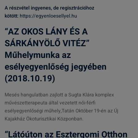
A részvétel ingyenes, de regisztrációhoz
kötött:
https://egyenloesellyel.hu
“AZ OKOS LÁNY ÉS A
SÁRKÁNYÖLŐ VITÉZ”
Műhelymunka az
esélyegyenlőség jegyében
(2018.10.19)
Mesés hangulatban zajlott a Sugta Klára komplex
művészetterapeuta által vezetett női-férfi
esélyegyenlőségi műhely,Tatán Október 19-én az Új
Kajakház Ökoturisztikai Közponban.
“Látóúton az Esztergomi Otthon