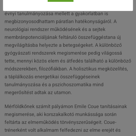
Elsőként a neurálterápiával találkoztam, melynek több
évnyi tanulmányozása mellett a gyakorlatban is
megbizonyosodhattam páratlan hatékonyságáról. A
neurológiai rendszer működésének és a sejtek
membránpotenciáljának feltáruló összefüggéstana új
megvilágításba helyezte a betegségeket. A különböző
gyógyászati rendszerek megismerése pedig világossá
tette, mennyi közös elem és átfedés található a különböző
módszerekben, filozófiákban. A holisztikus megközelítés,
a táplálkozás energetikai összefüggéseinek
tanulmányozása és a pszichoszomatika mind
megerősítést adtak az utamon.
Mérföldkőnek számít pályámon Emile Coue tanításainak
megismerése, aki korszakalkotó munkássága során
feltárta az elmeműködés törvényszerűségeit. Coue-
trénerként volt alkalmam felfedezni az elme erejét és