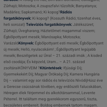
Zűrhajó; Motoszka; A zsupszfalvi tűzoltók; Banyatanya;
Madárles; Sapkamanó; Ki kopog?
Rádiós
forgatókönyvek:
Ki kopog? (Kossuth Rádió; tizenhat éves,
heti sorozat)
Televíziós forgatókönyvek:
Játékszüret;
Zűrhajó; Üvegharang; Háztetőmet magammal viszem;
Égbőlpottyant mesék; Manósapka; Motoszka;
Varázsló
Könyvek:
Égbőlpottyant esti mesék; Égbőlpottyant
új mesék; Helló, nyulacskáim! ; Égbőlpottyant legújabb
mesék; Beszélgetek az Úrral – 21. századi imák ; A kisded
első csodája; És képzeld, Uram… – A 21. század
zsoltáraiKÖNYVEIM ?
Kitüntetések:
Ifjúsági Díj;
Gyermekekért Díj; Magyar Örökség Díj; Kamera Hungária
Díj – valamint egy sor rádiós és televíziós NívódíjHúsz éve
a Gerecse csúcsának tövében, egy erdőszéli falucskában,
Héregen élek férjemmel és alkotótársammal, Levente
Péterrel. Itt találtam meg gyerekkorom egyszerű, tiszta,
becsületes embereit. Boldog embernek tartom magam.