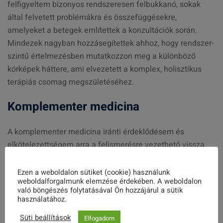
felfigyeltem bizonyos rendszeresen felbukkanó, sokak
által felvetett problémákra és összefüggésekre,
amelyeket a betegek említettek a konzultációk során.
Mindezek nagyban hozzásegítettek ahhoz, hogy rendszer-
szintű értelmezésben mutatkozzon meg a különböző
kórképek háttere, ami elvezetett a komplex, holisztikus
terápiás csomag megszületéséhez.
Komplementer medicina
A komplementer medicina iránti érdeklődésem és
elkötelezettségem arra a felismerésre vezethető vissza,
mikor beláttam, hogy a “nagy krónikus betegségek” a
hagyományos orvosi terápiákkal többségében nem
Ezen a weboldalon sütiket (cookie) használunk
weboldalforgalmunk elemzése érdekében. A weboldalon
gyógyíthatók. A kezelések javarészt tüneti terápiák,
való böngészés folytatásával Ön hozzájárul a sütik
melyekkel az állapotrosszabbodás lassítása és a
használatához.
szövődmények lehetőség szerinti elkerülése a fő cél.
Süti beállítások
Elfogadom