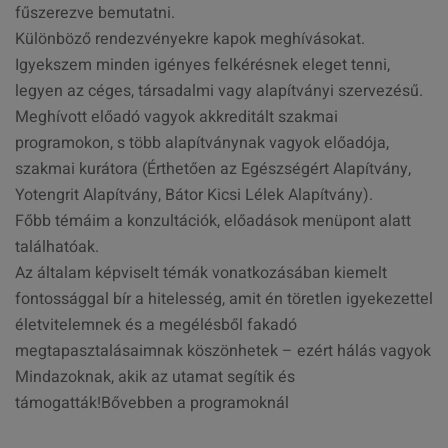
fűszerezve bemutatni.
Különböző rendezvényekre kapok meghívásokat.
Igyekszem minden igényes felkérésnek eleget tenni,
legyen az céges, társadalmi vagy alapítványi szervezésű.
Meghívott előadó vagyok akkreditált szakmai
programokon, s több alapítványnak vagyok előadója,
szakmai kurátora (Érthetően az Egészségért Alapítvány,
Yotengrit Alapítvány, Bátor Kicsi Lélek Alapítvány).
Főbb témáim a konzultációk, előadások menüpont alatt
találhatóak.
Az általam képviselt témák vonatkozásában kiemelt
fontossággal bír a hitelesség, amit én töretlen igyekezettel
életvitelemnek és a megélésből fakadó
megtapasztalásaimnak köszönhetek – ezért hálás vagyok
Mindazoknak, akik az utamat segítik és
támogatták!Bővebben a programoknál