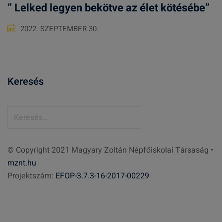
” Lelked legyen bekötve az élet kötésébe”
2022. SZEPTEMBER 30.
Keresés
K
e
r
© Copyright 2021 Magyary Zoltán Népfőiskolai Társaság •
e
mznt.hu
s
Projektszám:
EFOP-3.7.3-16-2017-00229
é
s
: