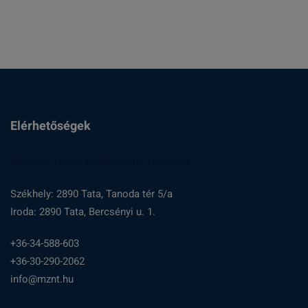
Elérhetőségek
Magyary Zoltán Népfőiskolai Társaság
Székhely: 2890 Tata, Tanoda tér 5/a
Iroda: 2890 Tata, Bercsényi u. 1.
+36-34-588-603
+36-30-290-2062
info@mznt.hu