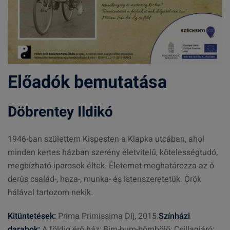
Előadók bemutatása
Döbrentey Ildikó
1946-ban születtem Kispesten a Klapka utcában, ahol
minden kertes házban szerény életvitelű, kötelességtudó,
megbízható iparosok éltek. Életemet meghatározza az ő
derűs család-, haza-, munka- és Istenszeretetük. Örök
hálával tartozom nekik.
Kitüntetések:
Prima Primissima Díj, 2015.
Színházi
darabok:
A földig érő ház; Bim-bum-bömbölő; Csillagjáró;