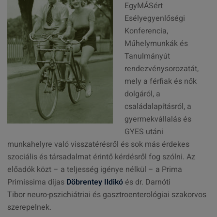
EgyMÁSért
Esélyegyenlőségi
Konferencia,
Műhelymunkák és
Tanulmányút
rendezvénysorozatát,
mely a férfiak és nők
dolgáról, a
családalapításról, a
gyermekvállalás és
GYES utáni
munkahelyre való visszatérésről és sok más érdekes
szociális és társadalmat érintő kérdésről fog szólni. Az
előadók közt – a teljesség igénye nélkül – a Prima
Primissima díjas
Döbrentey Ildikó
és dr. Darnóti
Tibor neuro-pszichiátriai és gasztroenterológiai szakorvos
szerepelnek.