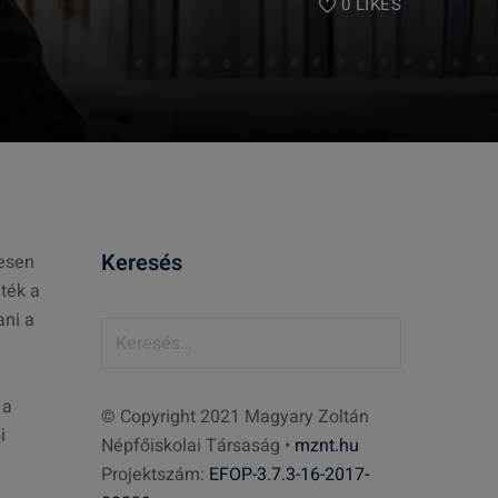
0
LIKES
Keresés
tesen
ték a
ani a
K
e
r
 a
© Copyright 2021 Magyary Zoltán
e
i
Népfőiskolai Társaság •
mznt.hu
s
Projektszám:
EFOP-3.7.3-16-2017-
é