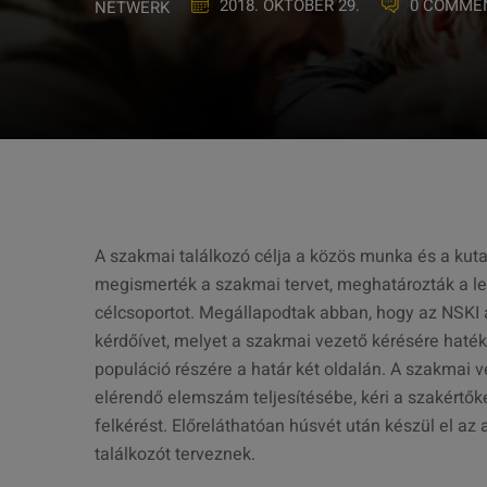
2018. OKTÓBER 29.
0 COMME
NETWERK
A szakmai találkozó célja a közös munka és a kuta
megismerték a szakmai tervet, meghatározták a leb
célcsoportot. Megállapodtak abban, hogy az NSKI a 
kérdőívet, melyet a szakmai vezető kérésére haté
populáció részére a határ két oldalán. A szakmai v
elérendő elemszám teljesítésébe, kéri a szakértőke
felkérést. Előreláthatóan húsvét után készül el a
találkozót terveznek.