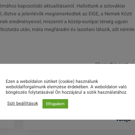
émához kapcsolódó aktualitásairól. Hallottunk a szlovákiai
ől, illetve a jelenlévők megismerkedtek az EIGE, a Nemek Közti
nek eredményeivel, miszerint a közép-európai térség ugyan
ltoztatás után, mára megfáradni és lassítani látszik, sőt némil
Share this post
Ezen a weboldalon sütiket (cookie) használunk
weboldalforgalmunk elemzése érdekében. A weboldalon való
böngészés folytatásával Ön hozzájárul a sütik használatához.
EIGE: Magyarországnak és
Süti beállítások
Elfogadom
Görögországnak van a legtöbb javítani
valója