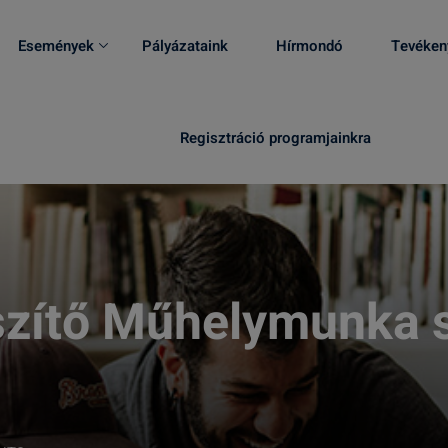
Események
Pályázataink
Hírmondó
Tevéken
Regisztráció programjainkra
szítő Műhelymunka 