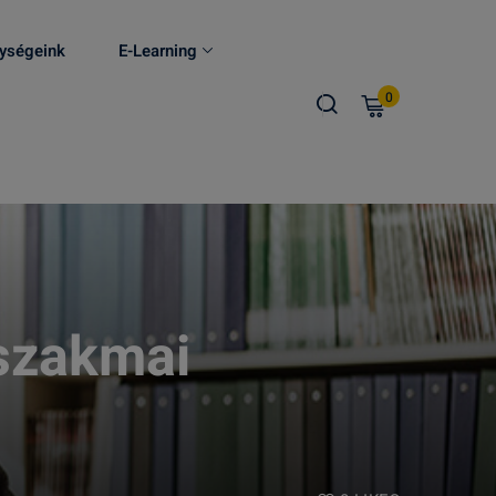
ységeink
E-Learning
0
szakmai