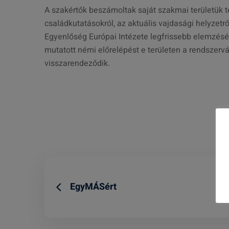
A szakértők beszámoltak saját szakmai területük t
családkutatásokról, az aktuális vajdasági helyzetr
Egyenlőség Európai Intézete legfrissebb elemzésé
mutatott némi előrelépést e területen a rendszervá
visszarendeződik.
EgyMÁSért