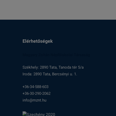
Elérhetőségek
Magyary Zoltán Népfőiskolai Társaság
Székhely: 2890 Tata, Tanoda tér 5/a
Iroda: 2890 Tata, Bercsényi u. 1.
+36-34-588-603
+36-30-290-2062
info@mznt.hu