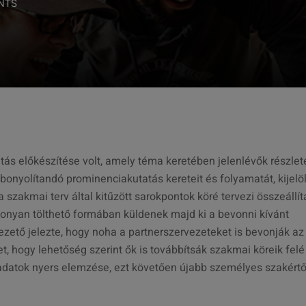
NTS
tás előkészítése volt, amely téma keretében jelenlévők részle
onyolítandó prominenciakutatás kereteit és folyamatát, kijelöl
szakmai terv által kitűzött sarokpontok köré tervezi összeállít
konyan tölthető formában küldenek majd ki a bevonni kívánt
ezető jelezte, hogy noha a partnerszervezeteket is bevonják az
t, hogy lehetőség szerint ők is továbbítsák szakmai köreik felé
z adatok nyers elemzése, ezt követően újabb személyes szakértő