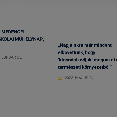
-MEDENCEI
SKOLAI MŰHELYNAP,
„Napjainkra már mindent
elkövettünk, hogy
 FEBRUÁR 05.
’kigondolkodjuk’ magunkat 
természeti környezetből”
2023. MÁJUS 04.