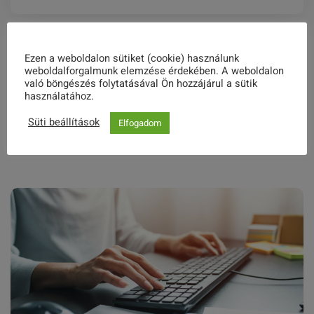
Related Posts
Ezen a weboldalon sütiket (cookie) használunk
weboldalforgalmunk elemzése érdekében. A weboldalon
való böngészés folytatásával Ön hozzájárul a sütik
használatához.
Kukoricafesztivál 2018 (összefoglaló)
Süti beállítások
Elfogadom
2021. MÁRCIUS 01.