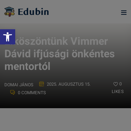
Skip
to
content
Eszköztár megnyitása
Elköszöntünk Vimmer
Dávid ifjúsági önkéntes
mentortól
0
2025. AUGUSZTUS 15.
DOMAI JÁNOS
LIKES
0 COMMENTS
ramjainkra