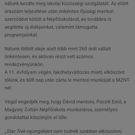
nálunk kezdte meg iskolai közösségi szolgálatát. Az előírt
óraszám teljesítése után önkéntes ifjúsági mentori
szerződést kötött a Népfőiskolával, és továbbra is
segítette új diákjainkat, valamint támogatta
programjainkat.
Nálunk töltött ideje alatt több mint 260 órát vállalt
önkéntesen, és aktívan részt vett számos
rendezvényünkön.
A 11. évfolyam végén, lakóhelyváltozás miatt, elköszönt
tőlünk, és 608 nap után zárta le mentori munkáját a MZNT-
nél.
Végül engedjék meg, hogy Dávid mentora, Poczik Ernő, a
Magyary Zoltán Népfőiskola munkatársa, személyes
gondolattal köszönjön el tőle:
„Star Trek-rajongóként nem tudnék szebben elköszönni,