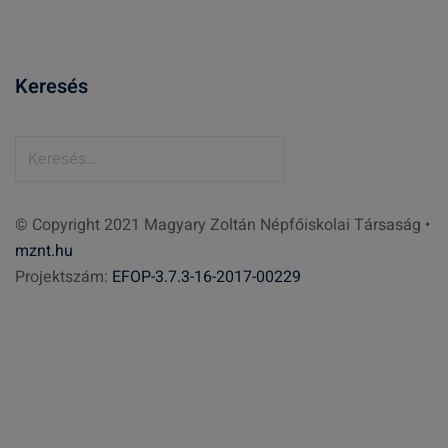
Keresés
K
e
r
© Copyright 2021 Magyary Zoltán Népfőiskolai Társaság •
e
mznt.hu
s
Projektszám:
EFOP-3.7.3-16-2017-00229
é
s
: