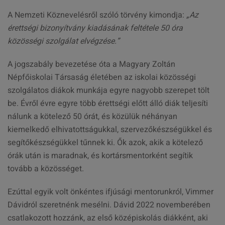
A Nemzeti Köznevelésről szóló törvény kimondja:
„Az
érettségi bizonyítvány kiadásának feltétele 50 óra
közösségi szolgálat elvégzése.”
A jogszabály bevezetése óta a Magyary Zoltán
Népfőiskolai Társaság életében az iskolai közösségi
szolgálatos diákok munkája egyre nagyobb szerepet tölt
be. Évről évre egyre több érettségi előtt álló diák teljesíti
nálunk a kötelező 50 órát, és közülük néhányan
kiemelkedő elhivatottságukkal, szervezőkészségükkel és
segítőkészségükkel tűnnek ki. Ők azok, akik a kötelező
órák után is maradnak, és kortársmentorként segítik
tovább a közösséget.
Ezúttal egyik volt önkéntes ifjúsági mentorunkról, Vimmer
Dávidról szeretnénk mesélni. Dávid 2022 novemberében
csatlakozott hozzánk, az első középiskolás diákként, aki