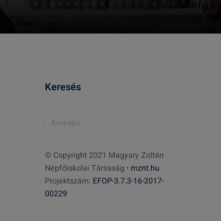
Keresés
K
e
r
© Copyright 2021 Magyary Zoltán
e
Népfőiskolai Társaság •
mznt.hu
s
Projektszám:
EFOP-3.7.3-16-2017-
é
00229
s
: