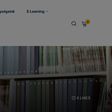
ységeink
E-Learning
0
0
LIKES