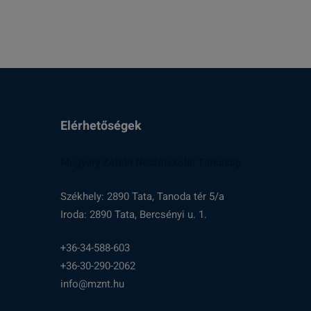
Elérhetőségek
Magyary Zoltán Népfőiskolai Társaság
Székhely: 2890 Tata, Tanoda tér 5/a
Iroda: 2890 Tata, Bercsényi u. 1.
+36-34-588-603
+36-30-290-2062
info@mznt.hu