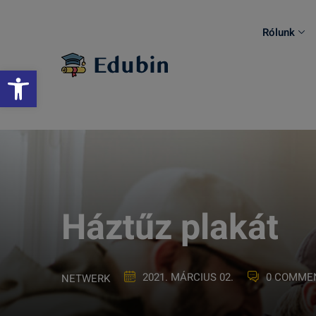
Skip
to
Rólunk
content
Eszköztár megnyitása
Háztűz plakát
2021. MÁRCIUS 02.
0 COMME
NETWERK