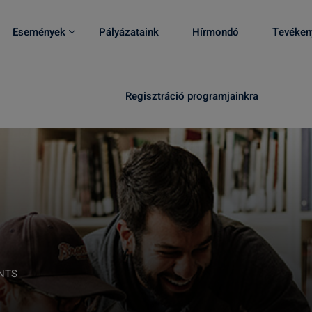
Események
Pályázataink
Hírmondó
Tevéken
Regisztráció programjainkra
NTS