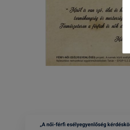
„A női-férfi esélyegyenlőség kérdéskö