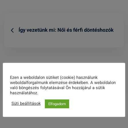
Így vezetünk mi: Női és férfi döntéshozók
3. tanulmányút képei
Ezen a weboldalon sütiket (cookie) használunk
weboldalforgalmunk elemzése érdekében. A weboldalon
való böngészés folytatásával Ön hozzájárul a sütik
használatához.
Süti beállítások
Elfogadom
Related Posts