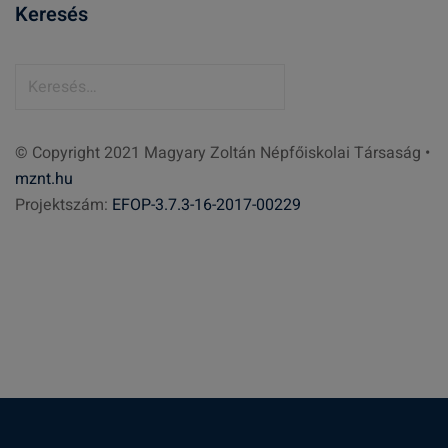
Keresés
K
e
r
© Copyright 2021 Magyary Zoltán Népfőiskolai Társaság •
e
mznt.hu
s
Projektszám:
EFOP-3.7.3-16-2017-00229
é
s
: