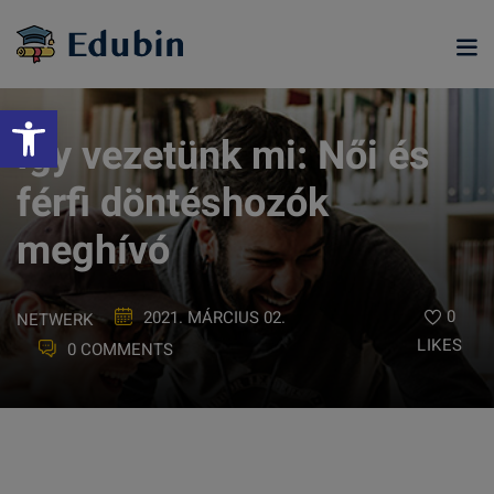
Skip
to
content
Eszköztár megnyitása
Így vezetünk mi: Női és
férfi döntéshozók
meghívó
0
2021. MÁRCIUS 02.
NETWERK
LIKES
0 COMMENTS
ramjainkra