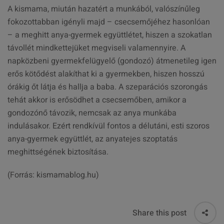
A kismama, miután hazatért a munkából, valószínűleg
fokozottabban igényli majd – csecsemőjéhez hasonlóan
– a meghitt anya-gyermek együttlétet, hiszen a szokatlan
távollét mindkettejüket megviseli valamennyire. A
napközbeni gyermekfelügyelő (gondozó) átmenetileg igen
erős kötődést alakíthat ki a gyermekben, hiszen hosszú
órákig őt látja és hallja a baba. A szeparációs szorongás
tehát akkor is erősödhet a csecsemőben, amikor a
gondozónő távozik, nemcsak az anya munkába
indulásakor. Ezért rendkívül fontos a délutáni, esti szoros
anya-gyermek együttlét, az anyatejes szoptatás
meghittségének biztosítása.
(Forrás: kismamablog.hu)
Share this post