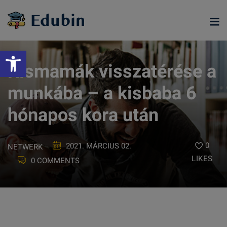
Skip
to
content
Eszköztár megnyitása
Kismamák visszatérése a
munkába – a kisbaba 6
hónapos kora után
0
2021. MÁRCIUS 02.
NETWERK
LIKES
0 COMMENTS
ramjainkra