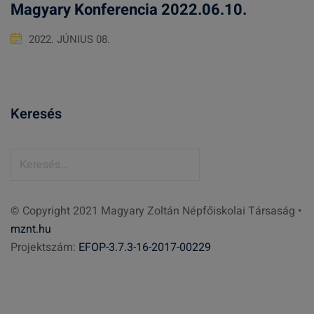
Magyary Konferencia 2022.06.10.
2022. JÚNIUS 08.
Keresés
K
e
r
© Copyright 2021 Magyary Zoltán Népfőiskolai Társaság •
e
mznt.hu
s
Projektszám:
EFOP-3.7.3-16-2017-00229
é
s
: