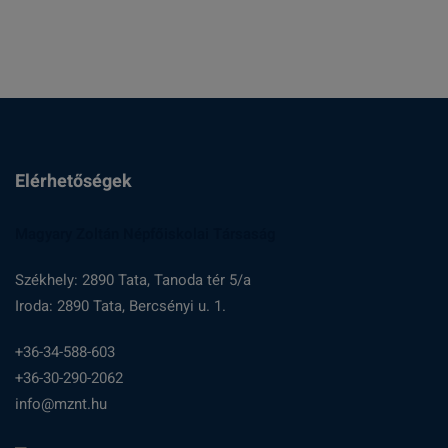
Elérhetőségek
Magyary Zoltán Népfőiskolai Társaság
Székhely: 2890 Tata, Tanoda tér 5/a
Iroda: 2890 Tata, Bercsényi u. 1.
+36-34-588-603
+36-30-290-2062
info@mznt.hu