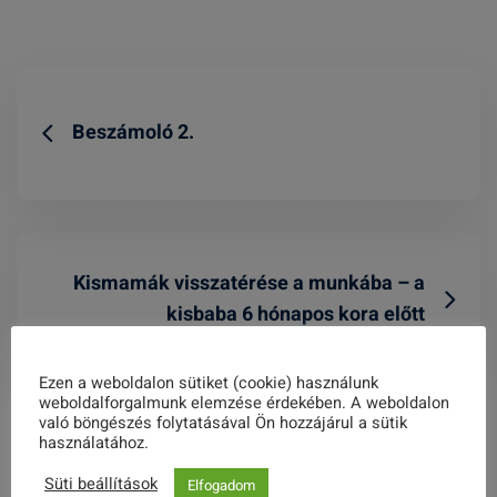
Beszámoló 2.
Kismamák visszatérése a munkába – a
kisbaba 6 hónapos kora előtt
Ezen a weboldalon sütiket (cookie) használunk
weboldalforgalmunk elemzése érdekében. A weboldalon
való böngészés folytatásával Ön hozzájárul a sütik
Related Posts
használatához.
Süti beállítások
Elfogadom