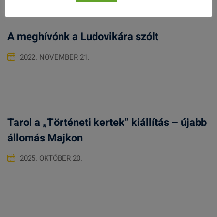
A meghívónk a Ludovikára szólt
2022. NOVEMBER 21.
Tarol a „Történeti kertek” kiállítás – újabb
állomás Majkon
2025. OKTÓBER 20.