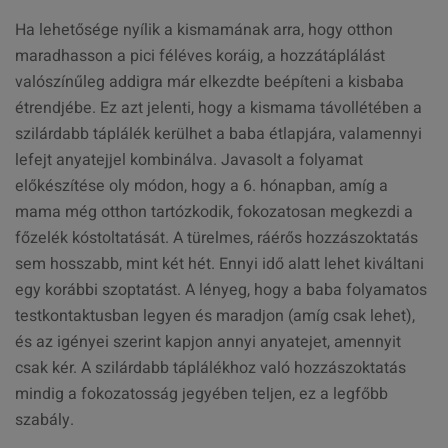
Ha lehetősége nyílik a kismamának arra, hogy otthon
maradhasson a pici féléves koráig, a hozzátáplálást
valószínűleg addigra már elkezdte beépíteni a kisbaba
étrendjébe. Ez azt jelenti, hogy a kismama távollétében a
szilárdabb táplálék kerülhet a baba étlapjára, valamennyi
lefejt anyatejjel kombinálva. Javasolt a folyamat
előkészítése oly módon, hogy a 6. hónapban, amíg a
mama még otthon tartózkodik, fokozatosan megkezdi a
főzelék kóstoltatását. A türelmes, ráérős hozzászoktatás
sem hosszabb, mint két hét. Ennyi idő alatt lehet kiváltani
egy korábbi szoptatást. A lényeg, hogy a baba folyamatos
testkontaktusban legyen és maradjon (amíg csak lehet),
és az igényei szerint kapjon annyi anyatejet, amennyit
csak kér. A szilárdabb táplálékhoz való hozzászoktatás
mindig a fokozatosság jegyében teljen, ez a legfőbb
szabály.