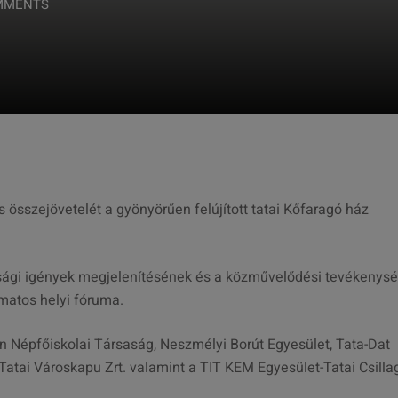
MMENTS
összejövetelét a gyönyörűen felújított tatai Kőfaragó ház
.
sági igények megjelenítésének és a közművelődési tevékenys
matos helyi fóruma.
n Népfőiskolai Társaság, Neszmélyi Borút Egyesület, Tata-Dat
 Tatai Városkapu Zrt. valamint a TIT KEM Egyesület-Tatai Csill