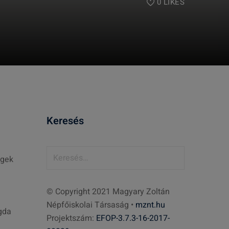
0
LIKES
Keresés
K
égek
e
r
© Copyright 2021 Magyary Zoltán
e
Népfőiskolai Társaság •
mznt.hu
s
agda
Projektszám:
EFOP-3.7.3-16-2017-
é