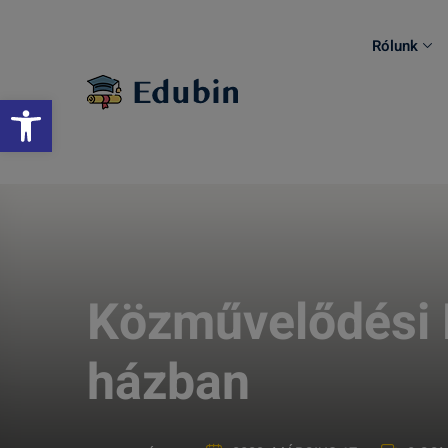
Skip
to
Rólunk
content
Eszköztár megnyitása
Közművelődési 
házban