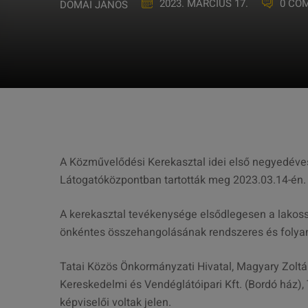
2023. MÁRCIUS 17.
0 CO
DOMAI JÁNOS
A Közművelődési Kerekasztal idei első negyedéves 
Látogatóközpontban tartották meg 2023.03.14-én
A kerekasztal tevékenysége elsődlegesen a lakos
önkéntes összehangolásának rendszeres és folya
Tatai Közös Önkormányzati Hivatal, Magyary Zoltá
Kereskedelmi és Vendéglátóipari Kft. (Bordó ház),
képviselői voltak jelen.