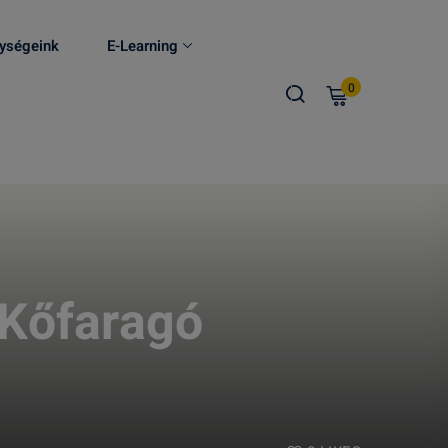
ységeink
E-Learning
0
 Kőfaragó