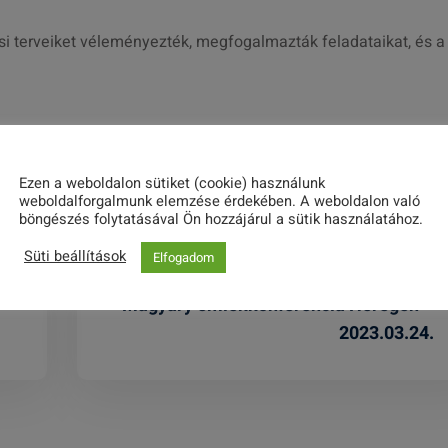
si terveiket véleményezték, megfogalmazták feladataikat, és a
Share this post
Ezen a weboldalon sütiket (cookie) használunk
weboldalforgalmunk elemzése érdekében. A weboldalon való
böngészés folytatásával Ön hozzájárul a sütik használatához.
Süti beállítások
Elfogadom
Magyary emlékkonferencia Héregen –
2023.03.24.