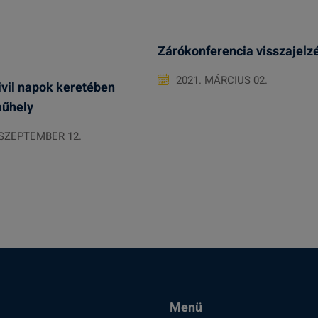
Zárókonferencia visszajelz
2021. MÁRCIUS 02.
civil napok keretében
űhely
 SZEPTEMBER 12.
Menü