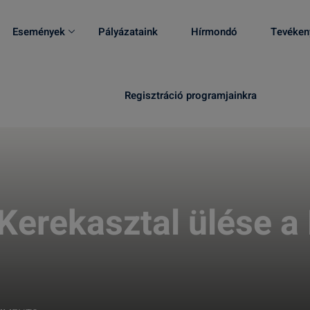
Események
Pályázataink
Hírmondó
Tevéken
Regisztráció programjainkra
Kerekasztal ülése a