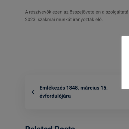
A résztvevők ezen az összejövetelen a szolgáltatá
2023. szakmai munkát irányozták elő.
Emlékezés 1848. március 15.
évfordulójára