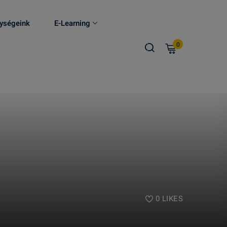
ységeink
E-Learning
0
0
LIKES