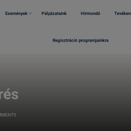
Események
Pályázataink
Hírmondó
Tevéken
Regisztráció programjainkra
rés
MMENTS