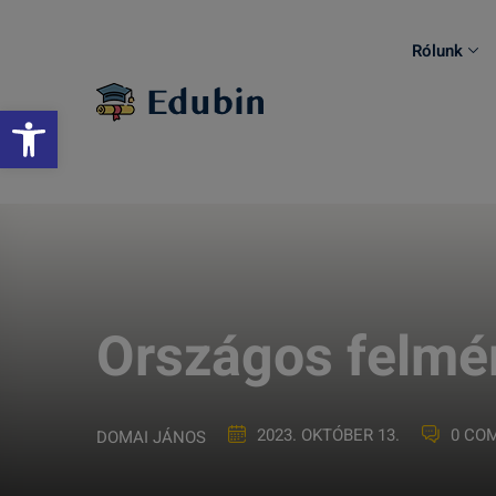
Skip
to
Rólunk
content
Eszköztár megnyitása
Országos felmé
2023. OKTÓBER 13.
0 CO
DOMAI JÁNOS