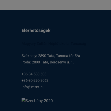
Elérhetőségek
Magyary Zoltán Népfőiskolai Társaság
Székhely: 2890 Tata, Tanoda tér 5/a
Iroda: 2890 Tata, Bercsényi u. 1.
+36-34-588-603
+36-30-290-2062
info@mznt.hu