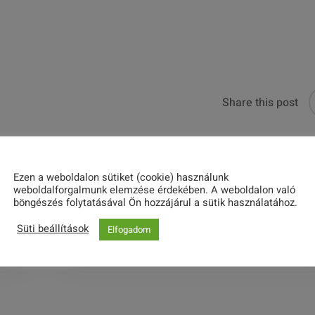
Share this post
Ezen a weboldalon sütiket (cookie) használunk
weboldalforgalmunk elemzése érdekében. A weboldalon való
böngészés folytatásával Ön hozzájárul a sütik használatához.
Meghívó
Süti beállítások
Elfogadom