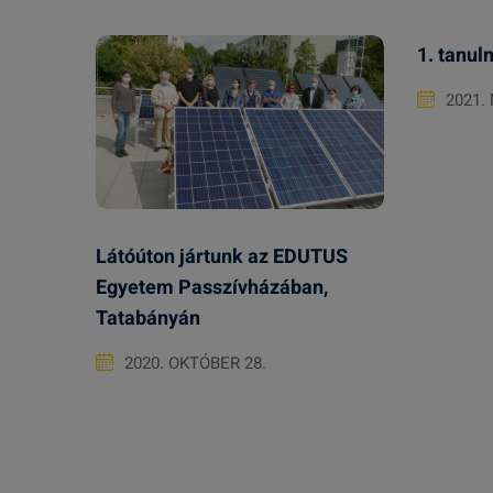
1. tanul
2021.
Látóúton jártunk az EDUTUS
Egyetem Passzívházában,
Tatabányán
2020. OKTÓBER 28.