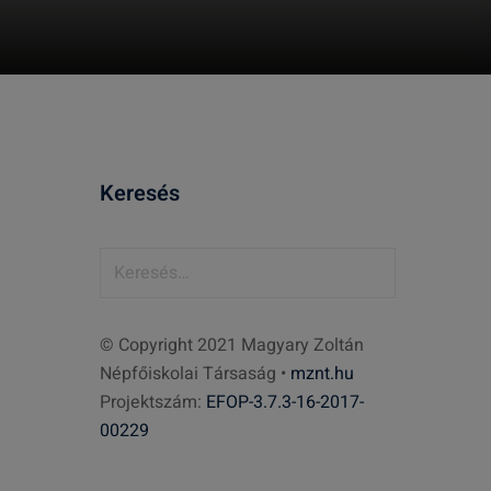
Keresés
K
e
r
© Copyright 2021 Magyary Zoltán
e
Népfőiskolai Társaság •
mznt.hu
s
Projektszám:
EFOP-3.7.3-16-2017-
é
00229
s
: