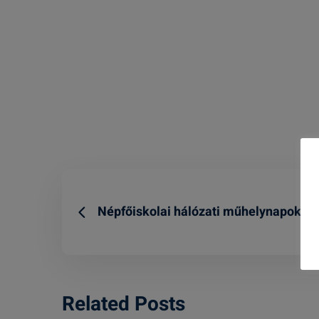
Népfőiskolai hálózati műhelynapok
Related Posts