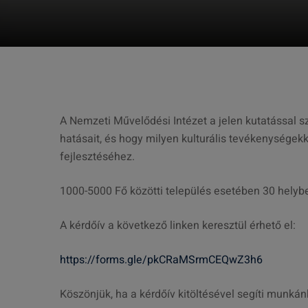
A Nemzeti Művelődési Intézet a jelen kutatással sze
hatásait, és hogy milyen kulturális tevékenységekk
fejlesztéséhez.
1000-5000 Fő közötti település esetében 30 helyben 
A kérdőív a következő linken keresztül érhető el:
https://forms.gle/pkCRaMSrmCEQwZ3h6
Köszönjük, ha a kérdőív kitöltésével segíti munkán