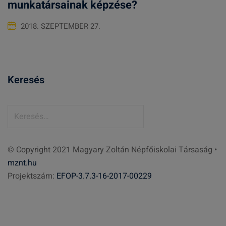
munkatársainak képzése?
2018. SZEPTEMBER 27.
Keresés
K
e
r
© Copyright 2021 Magyary Zoltán Népfőiskolai Társaság •
e
mznt.hu
s
Projektszám:
EFOP-3.7.3-16-2017-00229
é
s
: