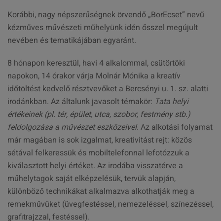
Korábbi, nagy népszerűségnek örvendő „BorEcset” nevű
kézműves művészeti műhelyünk idén ősszel megújult
nevében és tematikájában egyaránt.
8 hónapon keresztül, havi 4 alkalommal, csütörtöki
napokon, 14 órakor várja Molnár Mónika a kreatív
időtöltést kedvelő résztvevőket a Bercsényi u. 1. sz. alatti
irodánkban. Az általunk javasolt témakör:
Tata helyi
értékeinek (pl. tér, épület, utca, szobor, festmény stb.)
feldolgozása a művészet eszközeivel.
Az alkotási folyamat
már magában is sok izgalmat, kreativitást rejt: közös
sétával felkeressük és mobiltelefonnal lefotózzuk a
kiválasztott helyi értéket. Az irodába visszatérve a
műhelytagok saját elképzelésük, tervük alapján,
különböző technikákat alkalmazva alkothatják meg a
remekművüket (üvegfestéssel, nemezeléssel, színezéssel,
grafitrajzzal, festéssel).