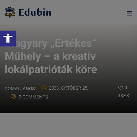
Skip
to
content
Eszköztár megnyitása
Magyary „Értékes”
Műhely – a kreatív
lokálpatrióták köre
0
2023. OKTÓBER 25.
DOMAI JÁNOS
LIKES
0 COMMENTS
ramjainkra