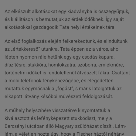
Az elkészült alkotásokat egy kiadványba is összegyűjtjük,
és kiállításon is bemutatjuk az érdeklődőknek. Így saját
alkotásokkal gazdagodik Tata helyi értékeinek tára.
Az első foglalkozás elején felkerekedtünk, és elindultunk
az „értékkereső” utunkra. Tata éppen az a város, ahol
lépten nyomon rálelhetünk egy-egy csodás kapura,
díszítésre, stukkóra, homlokzatra, szoborra, emlékműre,
történelmi időket is rendületlenül átvészelt fákra. Csattant
a mobiltelefonok fényképezőgépe, és elégedetten
mutattuk egymásnak a „fogást”, s máris latolgattuk az
elkapott látvány későbbi művészeti feldolgozását.
A műhely helyszínére visszatérve kinyomtattuk a
kiválasztott és lefényképezett stukkódíszt, mely a
Bercsényi utcában álló Magyary szülőházat díszíti. Lám-
lám, a véletlen hozta úgy, hogy a Fischer háztól néhány