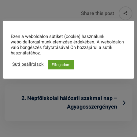
Share this post
Ezen a weboldalon sütiket (cookie) használunk
weboldalforgalmunk elemzése érdekében. A weboldalon
való böngészés folytatásával Ön hozzájárul a sütik
használatához.
Meghívó
Süti beállítások
Elfogadom
2. Népfőiskolai hálózati szakmai nap –
Agyagosszergényen