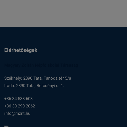
Elérhetőségek
Magyary Zoltán Népfőiskolai Társaság
Székhely: 2890 Tata, Tanoda tér 5/a
Iroda: 2890 Tata, Bercsényi u. 1.
+36-34-588-603
+36-30-290-2062
info@mznt.hu