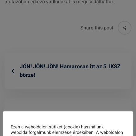
átutazóban érkező vadludakat is megcsodálhattuk.
Share this post
JÖN! JÖN! JÖN! Hamarosan itt az 5. IKSZ
börze!
M E G H Í V Ó
Ezen a weboldalon sütiket (cookie) használunk
weboldalforgalmunk elemzése érdekében. A weboldalon