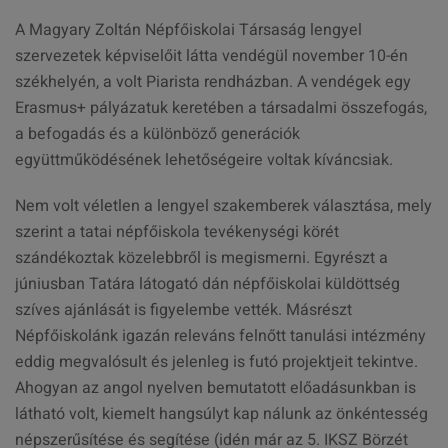
A Magyary Zoltán Népfőiskolai Társaság lengyel
szervezetek képviselőit látta vendégül november 10-én
székhelyén, a volt Piarista rendházban. A vendégek egy
Erasmus+ pályázatuk keretében a társadalmi összefogás,
a befogadás és a különböző generációk
együttműködésének lehetőségeire voltak kíváncsiak.
Nem volt véletlen a lengyel szakemberek választása, mely
szerint a tatai népfőiskola tevékenységi körét
szándékoztak közelebbről is megismerni. Egyrészt a
júniusban Tatára látogató dán népfőiskolai küldöttség
szíves ajánlását is figyelembe vették. Másrészt
Népfőiskolánk igazán releváns felnőtt tanulási intézmény
eddig megvalósult és jelenleg is futó projektjeit tekintve.
Ahogyan az angol nyelven bemutatott előadásunkban is
látható volt, kiemelt hangsúlyt kap nálunk az önkéntesség
népszerűsítése és segítése (idén már az 5. IKSZ Börzét