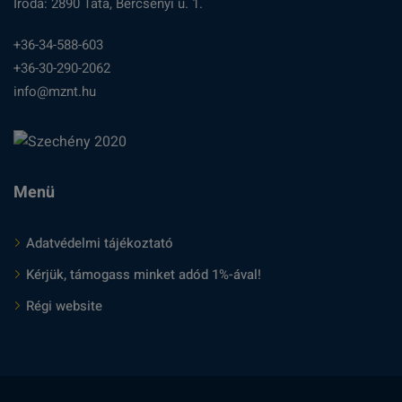
Iroda: 2890 Tata, Bercsényi u. 1.
+36-34-588-603
+36-30-290-2062
info@mznt.hu
Menü
Adatvédelmi tájékoztató
Kérjük, támogass minket adód 1%-ával!
Régi website