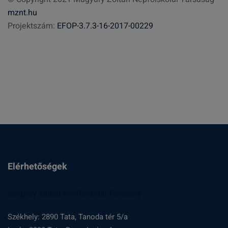
e
mznt.hu
s
Projektszám:
EFOP-3.7.3-16-2017-00229
é
s
:
Elérhetőségek
Magyary Zoltán Népfőiskolai Társaság
Székhely: 2890 Tata, Tanoda tér 5/a