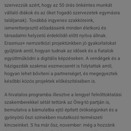
szervezzük azért, hogy az 50 órás önkéntes munkát
vállaló diákok és az őket fogadó szervezetek egymásra
találjanak). Továbbá ingyenes szakköreink,
ismeretterjesztő előadásaink minden életkorú és
társadalmi helyzetű érdeklődő előtt nyitva állnak.
Erasmus+ nemzetközi projektünkben jó gyakorlatokat
gyűjtünk arról, hogyan tudnak az idősek és a fiatalok
együttműködni a digitális képzéseken. A vendégek és a
házigazdák szakmai eszmecserét is folytattak arról,
hogyan lehet bővíteni a partnerséget, és megegyeztek
későbbi közös projektek előkészítésében is.
A hivatalos programba illesztve a lengyel felnőttoktatási
szakemberekkel sétát tettünk az Öreg-tó partján is,
bemutatva a bámulatba ejtő épített örökségünket és a
gyönyörű őszi színekben mutatkozó természeti
kincseinket. S ha már ősz, november: még a hozzánk