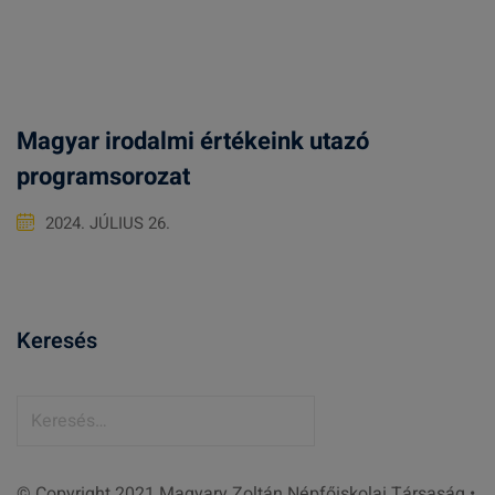
Magyar irodalmi értékeink utazó
programsorozat
2024. JÚLIUS 26.
Keresés
K
e
r
© Copyright 2021 Magyary Zoltán Népfőiskolai Társaság •