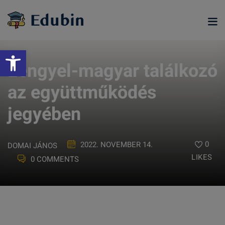
Skip
to
content
Eszköztár megnyitása
Lengyel-magyar találkozó
az együttműködés
jegyében
0
2022. NOVEMBER 14.
DOMAI JÁNOS
LIKES
0 COMMENTS
ramjainkra