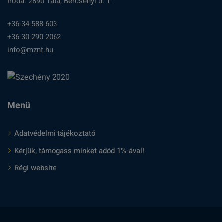
Iroda: 2890 Tata, Bercsényi u. 1.
+36-34-588-603
+36-30-290-2062
info@mznt.hu
Menü
Adatvédelmi tájékoztató
Kérjük, támogass minket adód 1%-ával!
Régi website