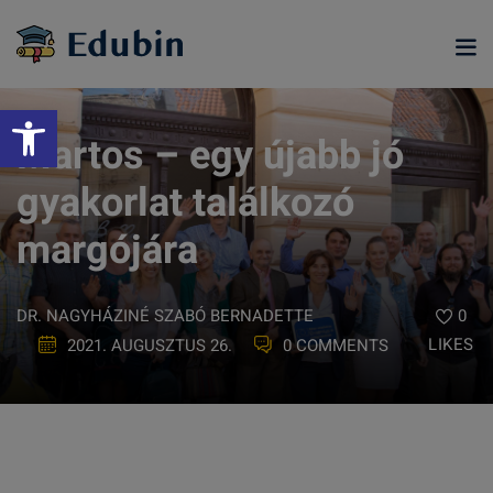
Skip
to
content
Eszköztár megnyitása
Martos – egy újabb jó
gyakorlat találkozó
margójára
DR. NAGYHÁZINÉ SZABÓ BERNADETTE
0
LIKES
2021. AUGUSZTUS 26.
0 COMMENTS
ramjainkra