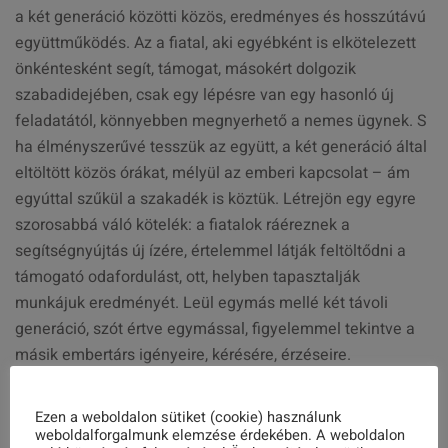
a két generáció közötti közös, eredményes és hosszútávú
együttműködés. Az a fiatal, aki egyébként is elkötelezett
önkéntesként segít, támogat, másokért dolgozik
szabadidejében, csak egy lépésre van egy hasonló új
feladatától, könnyebben megnyerhető a nemes ügynek. S
ha élményszerűvé tesszük az együtt, a két generáció által
eltöltött közös órákat, mélyül az emberi kapcsolat – ám
egyúttal szűkül a szakadék is köztük. Létrejön egy egyre
szorosabbá váló kötelék: a fiatalok ráéreznek a
segítségnyújtás új ízére, értelemmel látják feltöltődni a
támogató odafordulást, ott, helyben tapasztalják
munkájuk eredményét. Leül egymás mellé két távoli
generáció, szót értve egymással, figyelemmel tekintve a
másik embertárs igényeire, kérésére, érzéseire.
Ezen a weboldalon sütiket (cookie) használunk
weboldalforgalmunk elemzése érdekében. A weboldalon