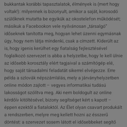
bukkantak korábbi tapasztalatok, élmények is (mert hogy
voltak!): milyennek is bizonyult, amikor a saját, korosodó
szülőknek mutatta be egyikük az okostelefon működését;
másikuk a Facebookon vele nyilvánosan „társalgó”
időseknek tanította meg, hogyan lehet üzenni egymásnak
úgy, hogy nem látja mindenki, csak a címzett. Kiderült az
is, hogy igenis kerülhet egy fiatalság fejlesztésével
foglalkozó szervezet is abba a helyzetbe, hogy le kell ülnie
az idősebb korosztály elért tagjaival a számítógép elé,
hogy saját társadalmi feladatát sikerrel elvégezze. Erre
példa a szlovák népszámlálás, mely a járványhelyzetben
online módon zajlott – vegyes informatikai tudású
lakosságot szólítva meg. Aki nem boldogult az online
kérdőív kitöltésével, bizony segítséget kért s kapott –
éppen ezektől a fiataloktól. Az Élet olyan csavart produkált
a rendszerben, melyre meg kellett hozni az ésszerű
döntést: a szervezet sosem látott el idősebbeket segítő