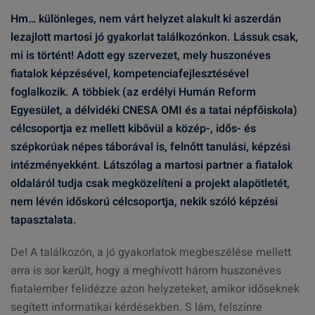
Hm… különleges, nem várt helyzet alakult ki aszerdán
lezajlott martosi jó gyakorlat találkozónkon. Lássuk csak,
mi is történt! Adott egy szervezet, mely huszonéves
fiatalok képzésével, kompetenciafejlesztésével
foglalkozik. A többiek (az erdélyi Humán Reform
Egyesület, a délvidéki CNESA OMI és a tatai népfőiskola)
célcsoportja ez mellett kibővül a közép-, idős- és
szépkorúak népes táborával is, felnőtt tanulási, képzési
intézményekként. Látszólag a martosi partner a fiatalok
oldaláról tudja csak megközelíteni a projekt alapötletét,
nem lévén időskorú célcsoportja, nekik szóló képzési
tapasztalata.
De! A találkozón, a jó gyakorlatok megbeszélése mellett
arra is sor került, hogy a meghívott három huszonéves
fiatalember felidézze azon helyzeteket, amikor időseknek
segített informatikai kérdésekben. S lám, felszínre