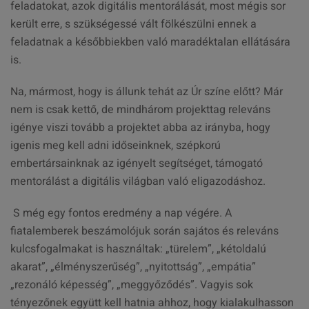
feladatokat, azok digitális mentorálását, most mégis sor
került erre, s szükségessé vált fölkészülni ennek a
feladatnak a későbbiekben való maradéktalan ellátására
is.
Na, mármost, hogy is állunk tehát az Úr színe előtt? Már
nem is csak kettő, de mindhárom projekttag releváns
igénye viszi tovább a projektet abba az irányba, hogy
igenis meg kell adni időseinknek, szépkorú
embertársainknak az igényelt segítséget, támogató
mentorálást a digitális világban való eligazodáshoz.
S még egy fontos eredmény a nap végére. A
fiatalemberek beszámolójuk során sajátos és releváns
kulcsfogalmakat is használtak: „türelem”, „kétoldalú
akarat”, „élményszerűség”, „nyitottság”, „empátia”
„rezonáló képesség”, „meggyőződés”. Vagyis sok
tényezőnek együtt kell hatnia ahhoz, hogy kialakulhasson