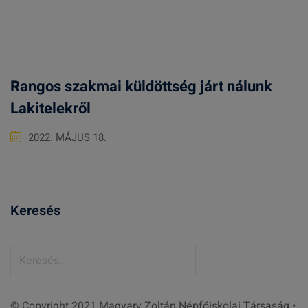
Rangos szakmai küldöttség járt nálunk
Lakitelekről
2022. MÁJUS 18.
Keresés
K
e
r
© Copyright 2021 Magyary Zoltán Népfőiskolai Társaság •
e