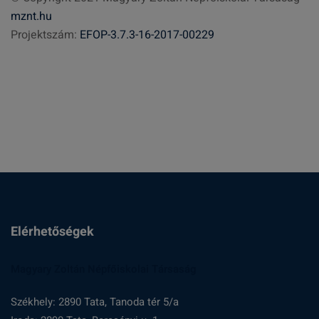
mznt.hu
s
Projektszám:
EFOP-3.7.3-16-2017-00229
é
s
:
Elérhetőségek
Magyary Zoltán Népfőiskolai Társaság
Székhely: 2890 Tata, Tanoda tér 5/a