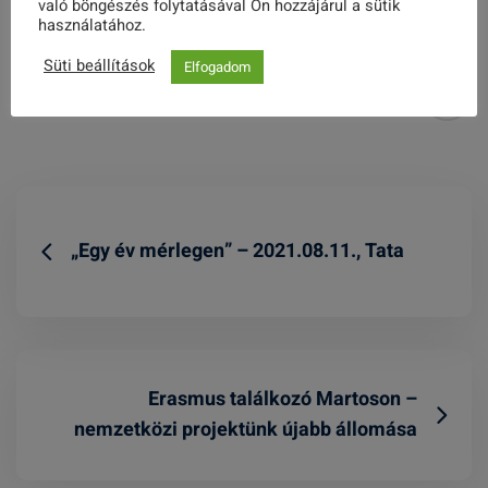
való böngészés folytatásával Ön hozzájárul a sütik
használatához.
Süti beállítások
Elfogadom
Share this post
„Egy év mérlegen” – 2021.08.11., Tata
Erasmus találkozó Martoson –
nemzetközi projektünk újabb állomása