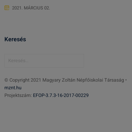
2021. MÁRCIUS 02.
Keresés
K
e
r
© Copyright 2021 Magyary Zoltán Népfőiskolai Társaság •
e
mznt.hu
s
Projektszám:
EFOP-3.7.3-16-2017-00229
é
s
: