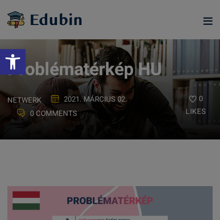
Skip
to
content
Eszköztár megnyitása
Problématérkép HU
0
2021. MÁRCIUS 02.
NETWERK
LIKES
0 COMMENTS
ramjainkra