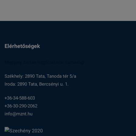
Elérhetőségek
Magyary Zoltán Népfőiskolai Társaság
Székhely: 2890 Tata, Tanoda tér 5/a
Iroda: 2890 Tata, Bercsényi u. 1.
+36-34-588-603
+36-30-290-2062
info@mznt.hu