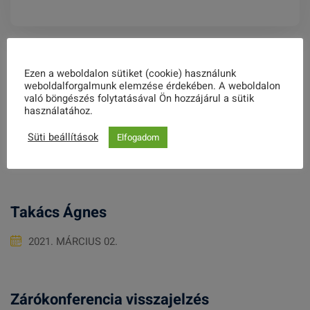
Related Posts
Ezen a weboldalon sütiket (cookie) használunk
weboldalforgalmunk elemzése érdekében. A weboldalon
való böngészés folytatásával Ön hozzájárul a sütik
használatához.
Meghívó
Süti beállítások
Elfogadom
2020. FEBRUÁR 20.
Takács Ágnes
2021. MÁRCIUS 02.
Zárókonferencia visszajelzés