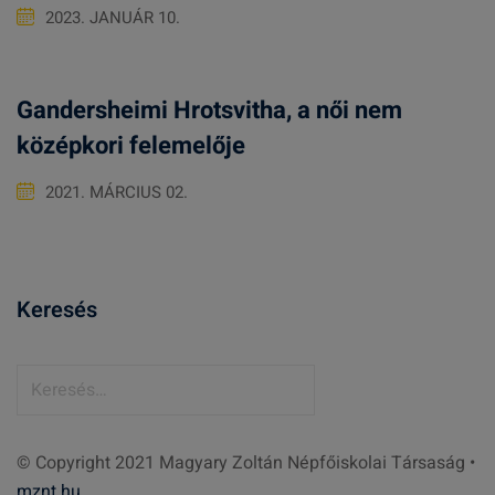
2023. JANUÁR 10.
Gandersheimi Hrotsvitha, a női nem
középkori felemelője
2021. MÁRCIUS 02.
Keresés
K
e
r
© Copyright 2021 Magyary Zoltán Népfőiskolai Társaság •
e
mznt.hu
s