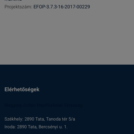
Projektszám:
EFOP-3.7.3-16-2017-00229
é
s
:
Elérhetőségek
Magyary Zoltán Népfőiskolai Társaság
Székhely: 2890 Tata, Tanoda tér 5/a
Iroda: 2890 Tata, Bercsényi u. 1.