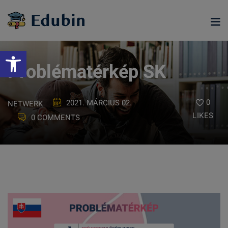
Skip
to
content
Eszköztár megnyitása
Problématérkép SK
0
2021. MÁRCIUS 02.
NETWERK
LIKES
0 COMMENTS
ramjainkra