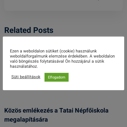
Related Posts
BESZÁMOLÓ a külföldi szakemberek
Ezen a weboldalon sütiket (cookie) használunk
weboldalforgalmunk elemzése érdekében. A weboldalon
képzéséről
való böngészés folytatásával Ön hozzájárul a sütik
használatához.
2021. MÁRCIUS 02.
Süti beállítások
Elfogadom
Közös emlékezés a Tatai Népfőiskola
megalapítására