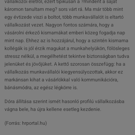
vállalkozói életről, ezért tipikusan a ?mindent a saját
káromon tanultam meg? sors várt rá. Ma már több mint
egy évtizede viszi a boltot, több munkavállalót is eltartó
vállalkozást vezet. Nagyon fontos számára, hogy a
vásárolni érkező kismamákat emberi közeg fogadja nap
mint nap. Ehhez az is hozzájárul, hogy a szintén kismama
kollégák is jól érzik magukat a munkahelyükön, fölösleges
stressz nélkül, a megélhetést tekintve biztonságban tudva
jelenüket és jövőjüket. A kettő szorosan összefügg: ha a
vállalkozás munkavállalói kiegyensúlyozottak, akkor ez
markánsan kihat a vásárlókkal való kommunikációra,
bánásmódra, az egész légkörre is.
Dóra állítása szerint ismét hasonló profilú vállalkozásba
vágna bele, ha újra kellene esetleg kezdenie.
(Forrás: hrportal.hu)