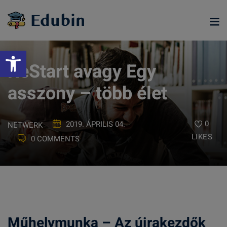
Skip
to
content
Eszköztár megnyitása
ReStart avagy Egy
asszony – több élet
0
2019. ÁPRILIS 04.
NETWERK
LIKES
0 COMMENTS
ramjainkra
Műhelymunka – Az újrakezdők