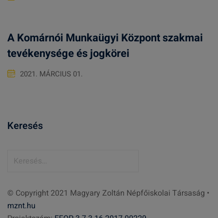
A Komárnói Munkaügyi Központ szakmai
tevékenysége és jogkörei
2021. MÁRCIUS 01.
Keresés
K
e
r
© Copyright 2021 Magyary Zoltán Népfőiskolai Társaság •
e
mznt.hu
s