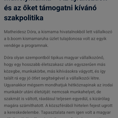
és az őket támogatni kívánó
szakpolitika
Matheidesz Dóra, a kismama hivatalnokból lett vállalkozó
a b.boom kismamaruha üzlet tulajdonosa volt az egyik
vendége a programnak.
Dóra olyan szempontból tipikus magyar vállalkozónő,
hogy egy hosszabb életszakasz után egyszerűen más
közegbe, munkakörbe, más kihívásokra vágyott, és így
talált rá egy jó ötlet segítségével a vállalkozói létre.
Ugyanakkor mégsem mondhatjuk hétköznapinak az irodai
munkakör utáni életútját: nemcsak munkahelyet, de
szakmát is váltott, ráadásul teljesen egyedül, s kizárólag
magára számíthatott. A közszférából hirtelen fejest ugrott
a kereskedelembe. Tapasztalata nem igen volt a magyar