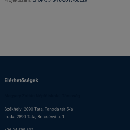
Projektszám:
EFOP-3.7.3-16-2017-00229
é
s
:
Elérhetőségek
Magyary Zoltán Népfőiskolai Társaság
Székhely: 2890 Tata, Tanoda tér 5/a
Iroda: 2890 Tata, Bercsényi u. 1.
+36-34-588-603