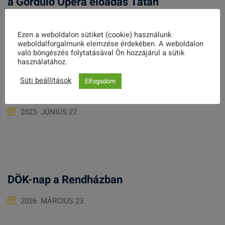
a Gördülő Opera előadás Tatán
2025. JÚNIUS 19.
Ezen a weboldalon sütiket (cookie) használunk
weboldalforgalmunk elemzése érdekében. A weboldalon
való böngészés folytatásával Ön hozzájárul a sütik
használatához.
Süti beállítások
Elfogadom
Indul a Nyári Szabadegyetem!
2023. JÚNIUS 27.
DÖK-nap a Rendházban
2026. MÁRCIUS 23.