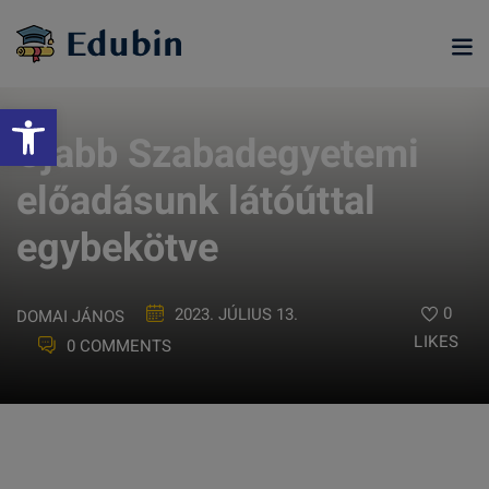
Skip
to
content
Eszköztár megnyitása
Újabb Szabadegyetemi
előadásunk látóúttal
egybekötve
0
2023. JÚLIUS 13.
DOMAI JÁNOS
LIKES
0 COMMENTS
ramjainkra