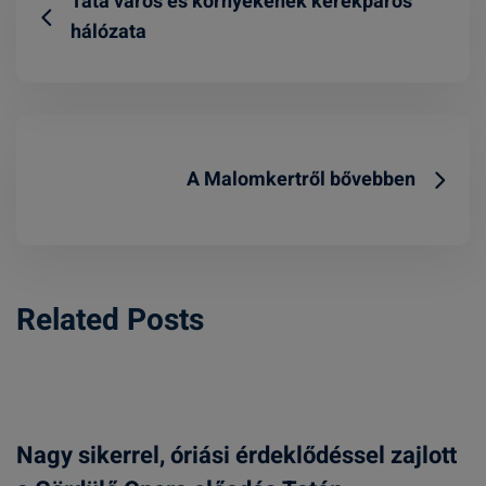
Tata város és környékének kerékpáros
hálózata
A Malomkertről bővebben
Related Posts
Nagy sikerrel, óriási érdeklődéssel zajlott