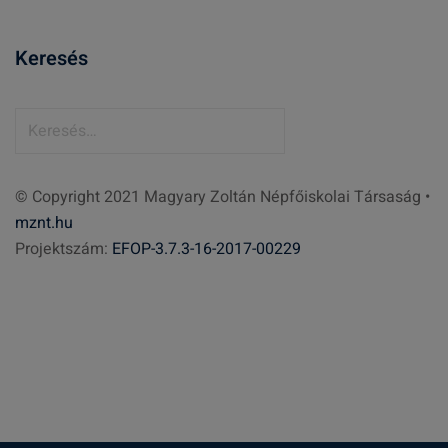
Keresés
K
e
r
© Copyright 2021 Magyary Zoltán Népfőiskolai Társaság •
e
mznt.hu
s
Projektszám:
EFOP-3.7.3-16-2017-00229
é
s
: