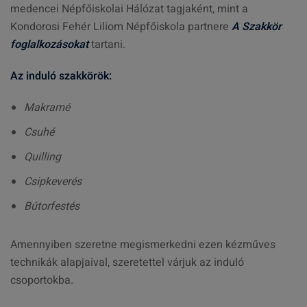
medencei Népfőiskolai Hálózat tagjaként, mint a
Kondorosi Fehér Liliom Népfőiskola partnere
A
Szakkör
foglalkozásokat
tartani.
Az induló szakkörök:
Makramé
Csuhé
Quilling
Csipkeverés
Bútorfestés
Amennyiben szeretne megismerkedni ezen kézműves
technikák alapjaival, szeretettel várjuk az induló
csoportokba.