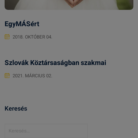
EgyMÁSért
2018. OKTÓBER 04.
Szlovák Köztársaságban szakmai
2021. MÁRCIUS 02.
Keresés
K
e