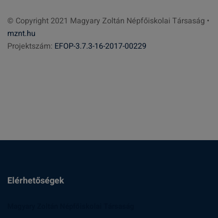
r
© Copyright 2021 Magyary Zoltán Népfőiskolai Társaság •
e
mznt.hu
s
Projektszám:
EFOP-3.7.3-16-2017-00229
é
s
:
Elérhetőségek
Magyary Zoltán Népfőiskolai Társaság