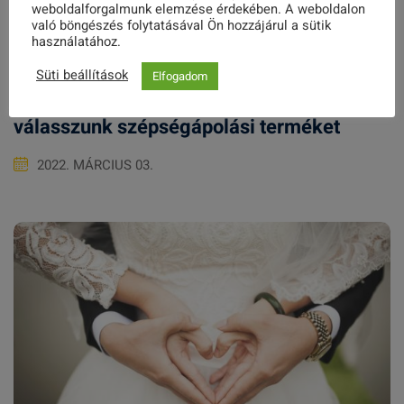
weboldalforgalmunk elemzése érdekében. A weboldalon
való böngészés folytatásával Ön hozzájárul a sütik
használatához.
Süti beállítások
Elfogadom
Kozmetikumok – avagy hogyan
válasszunk szépségápolási terméket
2022. MÁRCIUS 03.