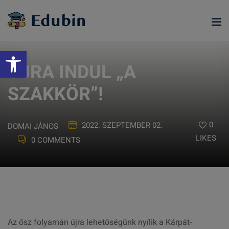
Skip
to
content
Eszköztár megnyitása
ÚJRA INDUL „A
SZAKKÖR”!
0
2022. SZEPTEMBER 02.
DOMAI JÁNOS
LIKES
0 COMMENTS
ramjainkra
Az ősz folyamán újra lehetőségünk nyílik a Kárpát-