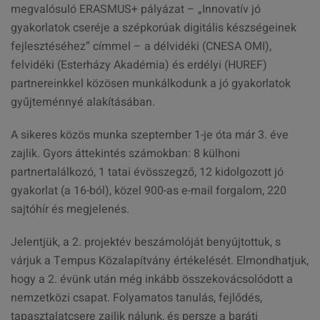
megvalósuló ERASMUS+ pályázat – „Innovatív jó
gyakorlatok cseréje a szépkorúak digitális készségeinek
fejlesztéséhez” címmel – a délvidéki (CNESA OMI),
felvidéki (Esterházy Akadémia) és erdélyi (HUREF)
partnereinkkel közösen munkálkodunk a jó gyakorlatok
gyűjteménnyé alakításában.
A sikeres közös munka szeptember 1-je óta már 3. éve
zajlik. Gyors áttekintés számokban: 8 külhoni
partnertalálkozó, 1 tatai évösszegző, 12 kidolgozott jó
gyakorlat (a 16-ból), közel 900-as e-mail forgalom, 220
sajtóhír és megjelenés.
Jelentjük, a 2. projektév beszámolóját benyújtottuk, s
várjuk a Tempus Közalapítvány értékelését. Elmondhatjuk,
hogy a 2. évünk után még inkább összekovácsolódott a
nemzetközi csapat. Folyamatos tanulás, fejlődés,
tapasztalatcsere zajlik nálunk, és persze a baráti