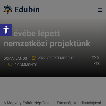
Skip
to
content
Eszköztár megnyitása
3. évébe lépett
nemzetközi projektünk
0
2022. SZEPTEMBER 13.
DOMAI JÁNOS
LIKES
0 COMMENTS
ramjainkra
A Magyary Zoltán Népfőiskolai Társaság koordinációjával