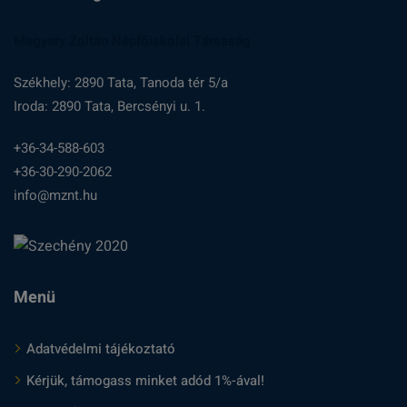
Magyary Zoltán Népfőiskolai Társaság
Székhely: 2890 Tata, Tanoda tér 5/a
Iroda: 2890 Tata, Bercsényi u. 1.
+36-34-588-603
+36-30-290-2062
info@mznt.hu
Menü
Adatvédelmi tájékoztató
Kérjük, támogass minket adód 1%-ával!