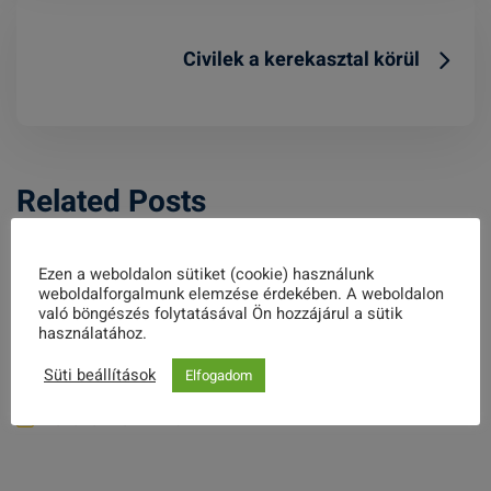
Civilek a kerekasztal körül
Related Posts
Ezen a weboldalon sütiket (cookie) használunk
weboldalforgalmunk elemzése érdekében. A weboldalon
való böngészés folytatásával Ön hozzájárul a sütik
Magyary „Értékes” Műhely – a kreatív
használatához.
lokálpatrióták köre
Süti beállítások
Elfogadom
2023. OKTÓBER 25.