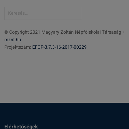
K
e
r
© Copyright 2021 Magyary Zoltán Népfőiskolai Társaság •
e
mznt.hu
s
Projektszám:
EFOP-3.7.3-16-2017-00229
é
s
:
Elérhetőségek