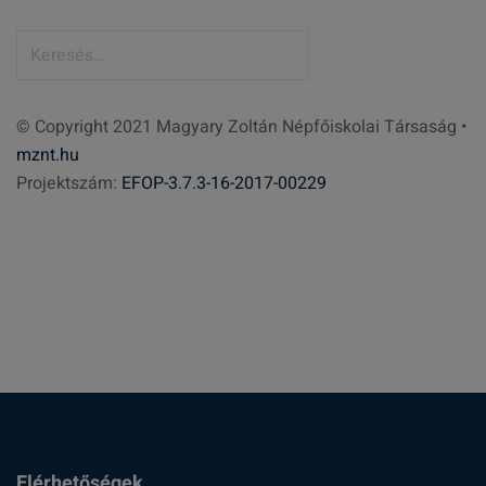
K
e
r
© Copyright 2021 Magyary Zoltán Népfőiskolai Társaság •
e
mznt.hu
s
Projektszám:
EFOP-3.7.3-16-2017-00229
é
s
:
Elérhetőségek