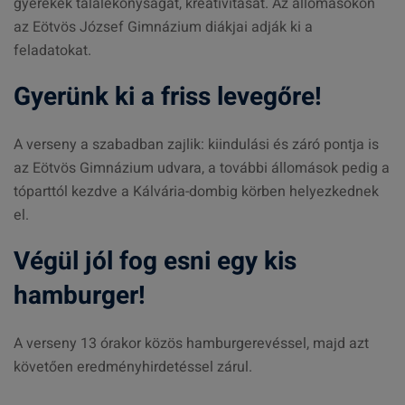
gyerekek találékonyságát, kreativitását. Az állomásokon
az Eötvös József Gimnázium diákjai adják ki a
feladatokat.
Gyerünk ki a friss levegőre!
A verseny a szabadban zajlik: kiindulási és záró pontja is
az Eötvös Gimnázium udvara, a további állomások pedig a
tóparttól kezdve a Kálvária-dombig körben helyezkednek
el.
Végül jól fog esni egy kis
hamburger!
A verseny 13 órakor közös hamburgerevéssel, majd azt
követően eredményhirdetéssel zárul.