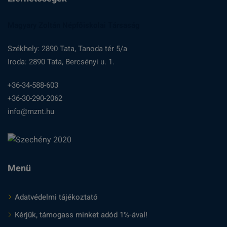
Magyary Zoltán Népfőiskolai Társaság
Székhely: 2890 Tata, Tanoda tér 5/a
Iroda: 2890 Tata, Bercsényi u. 1.
+36-34-588-603
+36-30-290-2062
info@mznt.hu
Menü
Adatvédelmi tájékoztató
Kérjük, támogass minket adód 1%-ával!