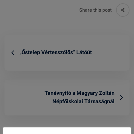
Share this post
„Őstelep Vértesszőlős” Látóút
Tanévnyitó a Magyary Zoltán
Népfőiskolai Társaságnál