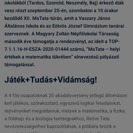
iskolákból (Tardos, Szomód, Neszmély, Baj) érkező diák
vesz részt szeptember 25-én, szombaton a 10 órakor
kezdődő XII. MaTata-túrán, amit a Vaszary János
Általános Iskola és az Eötvös József Gimnázium tanárai
szerveznek. A Magyary Zoltán Népfőiskolai Társaság
második éve támogatja a rendezvényt, az ideit a TOP-
7.1.1.16-H-ESZA-2020-01444 számú, “MaTata – helyi
értékek a matematika tükrében” elnevezésű pályázati
támogatással.
Játék+Tudás+Vidámság!
A 4 fős csapatoknak 20 akadályverseny jellegű állomáson
kell játékos, szórakoztató, egyszerű logikai feladatokat,
rejtvényeket megoldaniuk, melyek a matematika, a fizika,
a földrajz és a biológia tantárgyakhoz, illetve Tata
nevezetességeihez kapcsolódnak, s próbára teszik a