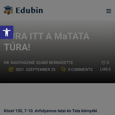
Skip
to
content
Eszköztár megnyitása
ÚJRA ITT A MaTATA
TÚRA!
DR. NAGYHÁZINÉ SZABÓ BERNADETTE
0
LIKES
2021. SZEPTEMBER 23.
0 COMMENTS
ramjainkra
Közel 150, 7-10. évfolyamos tatai és Tata környéki