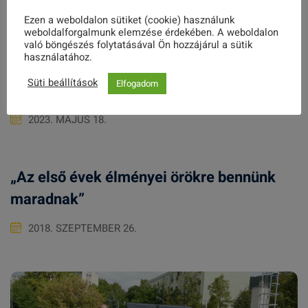
Related Posts
Ezen a weboldalon sütiket (cookie) használunk
weboldalforgalmunk elemzése érdekében. A weboldalon
való böngészés folytatásával Ön hozzájárul a sütik
használatához.
Süti beállítások
Elfogadom
„A Szakkör” kiállítás nyílt nálunk
2023. MÁJUS 18.
„Az első évek élményei örökre bennünk
maradnak”
2018. SZEPTEMBER 26.