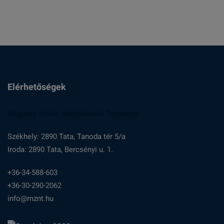
Elérhetőségek
Magyary Zoltán Népfőiskolai Társaság
Székhely: 2890 Tata, Tanoda tér 5/a
Iroda: 2890 Tata, Bercsényi u. 1.
+36-34-588-603
+36-30-290-2062
info@mznt.hu