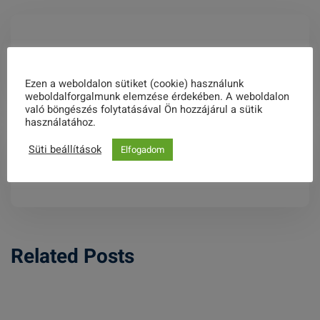
Időpontváltozás!
Ezen a weboldalon sütiket (cookie) használunk
weboldalforgalmunk elemzése érdekében. A weboldalon
való böngészés folytatásával Ön hozzájárul a sütik
használatához.
Süti beállítások
Elfogadom
Mentünk, láttunk, díjaztunk Lakiteleken
Related Posts