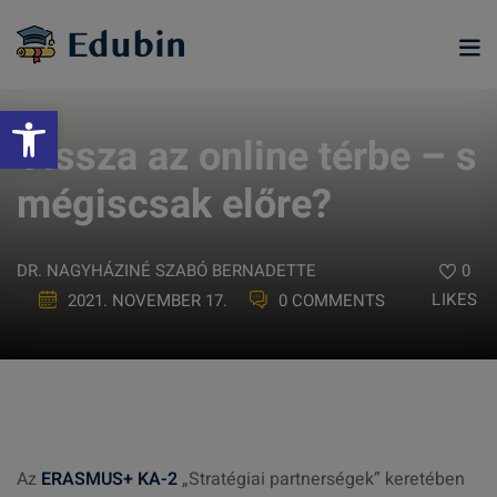
Skip
to
content
Eszköztár megnyitása
Vissza az online térbe – s
mégiscsak előre?
DR. NAGYHÁZINÉ SZABÓ BERNADETTE
0
LIKES
2021. NOVEMBER 17.
0 COMMENTS
ramjainkra
Az
ERASMUS+ KA-2
„Stratégiai partnerségek” keretében