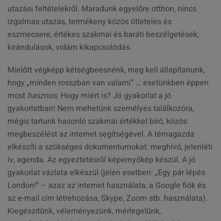
utazási feltételekről. Maradunk egyelőre otthon, nincs
izgalmas utazás, termékeny közös ötletelés és
eszmecsere, értékes szakmai és baráti beszélgetések,
kirándulások, vidám kikapcsolódás.
Mielőtt végképp kétségbeesnénk, meg kell állapítanunk,
hogy „minden rosszban van valami” … esetünkben éppen
most
hasznos.
Hogy miért is? Jó gyakorlat a jó
gyakorlatban! Nem mehetünk személyes találkozóra,
mégis tartunk hasonló szakmai értékkel bíró, közös
megbeszélést az internet segítségével. A témagazda
elkészíti a szükséges dokumentumokat: meghívó, jelenléti
ív, agenda. Az egyeztetésről képernyőkép készül. A jó
gyakorlat vázlata elkészül (jelen esetben: „Egy pár lépés
London!” – azaz az internet használata, a Google fiók és
az e-mail cím létrehozása, Skype, Zoom stb. használata).
Kiegészítünk, véleményezünk, mérlegelünk,