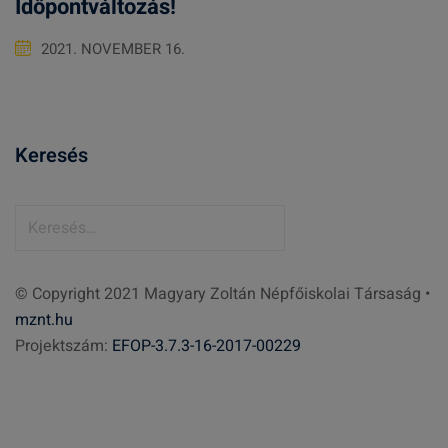
Időpontváltozás!
2021. NOVEMBER 16.
Keresés
K
e
r
© Copyright 2021 Magyary Zoltán Népfőiskolai Társaság •
e
mznt.hu
s
Projektszám:
EFOP-3.7.3-16-2017-00229
é
s
: