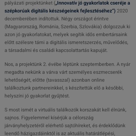
pályázati projektünket (
„Innovatív jó gyakorlatok cseréje a
szépkorúak digitális készségeinek fejlesztéséhez”)
2020
decemberében indítottuk. Négy országot érintve
(Magyarország, Románia, Szerbia, Szlovákia) dolgozzuk ki
azon jó gyakorlatokat, melyek segítik idős embertársaink
előtt szélesre tárni a digitális ismeretszerzés, művelődés,
a társadalmi és családi kapcsolattartás kapuját.
Nos, a projektünk 2. évébe léptünk szeptemberben. A nyár
megadta nekünk a várva várt személyes eszmecserék
lehetőségét, előtte (tavasszal) azonban online
találkoztunk partnereinkkel, s készítettük elő a későbbi,
helyszíni jó gyakorlat gyűjtést.
S most ismét a virtuális találkozók korszakát kell élnünk,
sajnos. Figyelemmel kísérjük a célország
járványhelyzetéről elérhető sajtóhíreket, és érdeklődünk
leendő házigazdáinktól is az aktuális határátlépési,