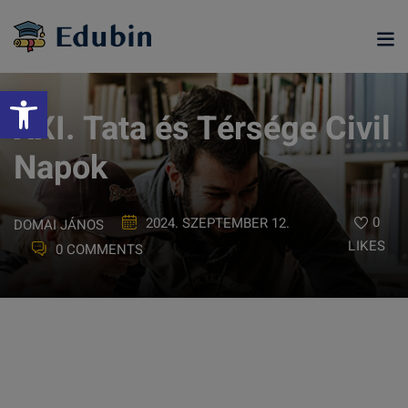
Skip
to
content
Eszköztár megnyitása
XXI. Tata és Térsége Civil
Napok
0
2024. SZEPTEMBER 12.
DOMAI JÁNOS
LIKES
0 COMMENTS
ramjainkra