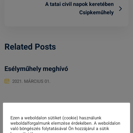
A tatai civil napok keretében
Csipkeműhely
Related Posts
Esélyműhely meghívó
2021. MÁRCIUS 01.
Atipikus Cseh könyv
Ezen a weboldalon sütiket (cookie) használunk
2021. MÁRCIUS 01.
weboldalforgalmunk elemzése érdekében. A weboldalon
való böngészés folytatásával Ön hozzájárul a sütik