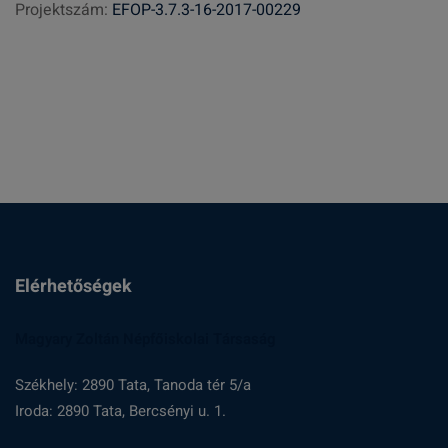
Projektszám:
EFOP-3.7.3-16-2017-00229
é
s
:
Elérhetőségek
Magyary Zoltán Népfőiskolai Társaság
Székhely: 2890 Tata, Tanoda tér 5/a
Iroda: 2890 Tata, Bercsényi u. 1.