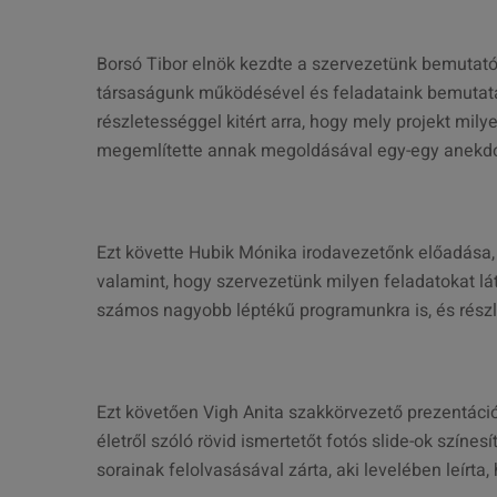
Borsó Tibor elnök kezdte a szervezetünk bemutató
társaságunk működésével és feladataink bemutatásá
részletességgel kitért arra, hogy mely projekt mil
megemlítette annak megoldásával egy-egy anekdo
Ezt követte Hubik Mónika irodavezetőnk előadása,
valamint, hogy szervezetünk milyen feladatokat lát 
számos nagyobb léptékű programunkra is, és rész
Ezt követően Vigh Anita szakkörvezető prezentác
életről szóló rövid ismertetőt fotós slide-ok színe
sorainak felolvasásával zárta, aki levelében leírt