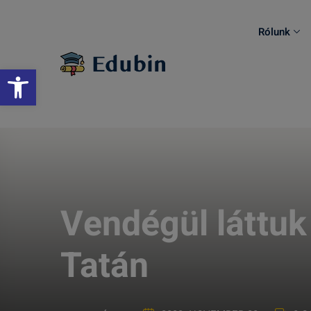
Skip
to
Rólunk
content
Eszköztár megnyitása
Vendégül láttuk
Tatá