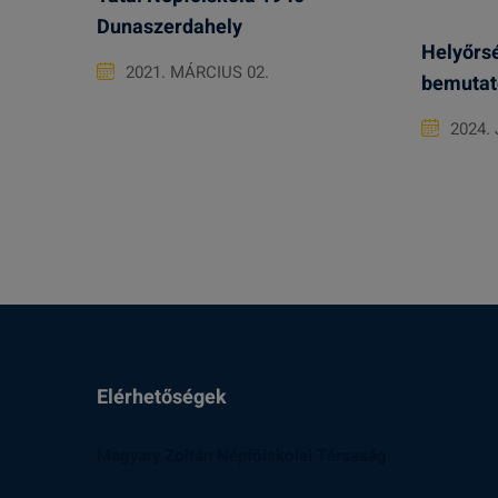
Dunaszerdahely
Helyőrsé
2021. MÁRCIUS 02.
bemutat
2024.
Elérhetőségek
Magyary Zoltán Népfőiskolai Társaság