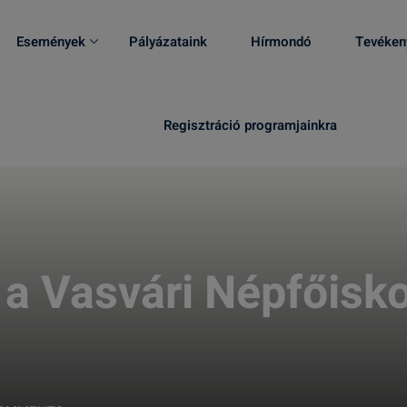
Események
Pályázataink
Hírmondó
Tevéken
Regisztráció programjainkra
 a Vasvári Népfőisko
n