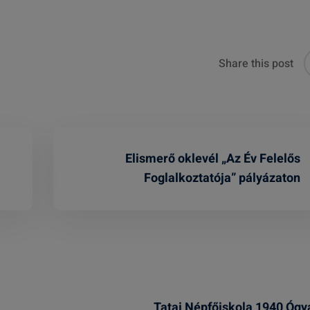
Share this post
Elismerő oklevél „Az Év Felelős
Foglalkoztatója” pályázaton
Tatai Népfőiskola 1940 Ógy