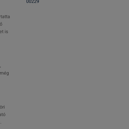
00229
s
:
tatta
tő
t is
,
t még
öri
ató
.