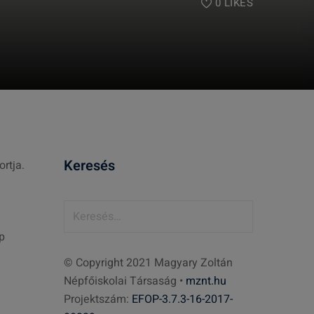
0
LIKES
Keresés
rtja.
K
e
p
r
© Copyright 2021 Magyary Zoltán
e
Népfőiskolai Társaság •
mznt.hu
s
Projektszám:
EFOP-3.7.3-16-2017-
é