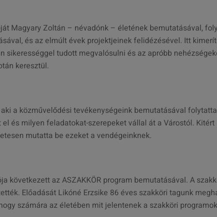
ját Magyary Zoltán – névadónk – életének bemutatásával, foly
val, és az elmúlt évek projektjeinek felidézésével. Itt kimerí
yen sikerességgel tudott megvalósulni és az apróbb nehézségeke
tán keresztül.
 aki a közművelődési tevékenységeink bemutatásával folytatta
el és milyen feladatokat-szerepeket vállal át a Várostól. Kitér
letesen mutatta be ezeket a vendégeinknek.
iója következett az ASZAKKÖR program bemutatásával. A szakk
sítették. Előadását Likóné Erzsike 86 éves szakköri tagunk megh
a, hogy számára az életében mit jelentenek a szakköri programok