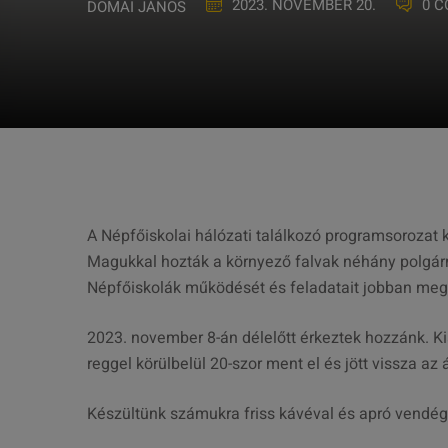
2023. NOVEMBER 20.
0 
DOMAI JÁNOS
A Népfőiskolai hálózati találkozó programsorozat 
Magukkal hozták a környező falvak néhány polgárm
Népfőiskolák működését és feladatait jobban me
2023. november 8-án délelőtt érkeztek hozzánk. 
reggel körülbelül 20-szor ment el és jött vissza az
Készültünk számukra friss kávéval és apró vendég