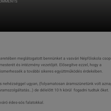
COMMENTS
keretében meglátogatott bennünket a vasvári Népfőiskola csopo
esterét és intézmény vezetőjét. Elősegítve ezzel, hogy a
gismerhessék a további sikeres együttműködés érdekében.
Kis nehézséggel ugyan, (folyamatosan áramszünetünk volt azna
 áramszolgáltatás…) de délelőtt 10 h körül fogadni tudtuk őket.
váró édes-sós falatokkal.