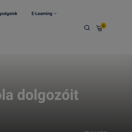
ységeink
E-Learning
0
la dolgozóit