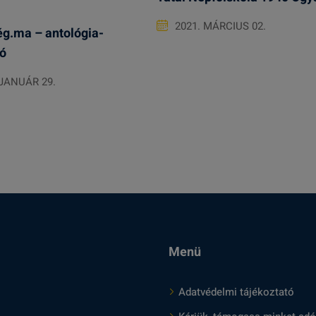
2021. MÁRCIUS 02.
g.ma – antológia-
ó
 JANUÁR 29.
Menü
Adatvédelmi tájékoztató