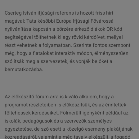
Cserteg István ifjúsági referens is hozott friss hírt
magával: Tata későbbi Európa Ifjúsági Fővárossá
nyilvánítása kapcsán a börzére érkező diákok QR kód
segítségével tölthetnek ki egy rövid kérdőívet, mellyel
részt vehetnek a folyamatban. Szerinte fontos szempont
még, hogy a fiatalokat interaktív módon, élményszerűen
szólítsák meg a szervezetek, és vonják be őket a
bemutatkozásba.
Az előkészítő fórum arra is kiváló alkalom, hogy a
programot részleteiben is előkészítsük, és az érintettek
föltehessék kérdéseiket. Fölmerült igényként például az
iskolák, pedagógusok és a szervezők személyes
egyeztetése, de szó esett a közelgő esemény plakátjának
közreadásáról, valamint a még tavaly elkészült, a fogadó