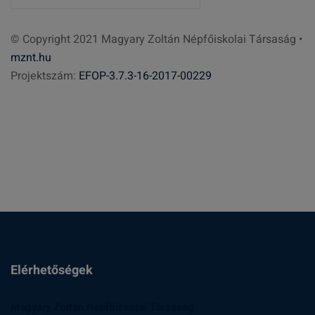
e
r
© Copyright 2021 Magyary Zoltán Népfőiskolai Társaság •
e
mznt.hu
s
Projektszám:
EFOP-3.7.3-16-2017-00229
é
s
:
Elérhetőségek
Magyary Zoltán Népfőiskolai Társaság