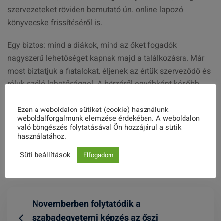
szervezeteket röviden bemutató ún. online lapozó
könyvecske frissítéséről is.
Egy biztos: mind a diákok, mind az őket fogadók
nagyszerű lehetőséget kapnak majd a találkozásra. Már
most biztatjuk a fiatalokat, éljenek az értük szerveződő és
róluk szóló lehetőséggel. A börzéről egyébként később
majd közzétesszük beharangozónkat, figyeljék az MZNT
kommunikációs felületeit.
Ezen a weboldalon sütiket (cookie) használunk
weboldalforgalmunk elemzése érdekében. A weboldalon
való böngészés folytatásával Ön hozzájárul a sütik
használatához.
Share this post
Süti beállítások
Elfogadom
Novemberben folytatódik a
szabadegyetemi képzés az őszi