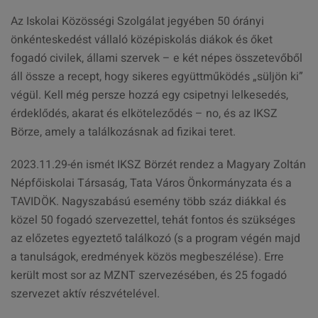
Az Iskolai Közösségi Szolgálat jegyében 50 órányi
önkénteskedést vállaló középiskolás diákok és őket
fogadó civilek, állami szervek – e két népes összetevőből
áll össze a recept, hogy sikeres együttműködés „süljön ki”
végül. Kell még persze hozzá egy csipetnyi lelkesedés,
érdeklődés, akarat és elköteleződés – no, és az IKSZ
Börze, amely a találkozásnak ad fizikai teret.
2023.11.29-én ismét IKSZ Börzét rendez a Magyary Zoltán
Népfőiskolai Társaság, Tata Város Önkormányzata és a
TAVIDÖK. Nagyszabású esemény több száz diákkal és
közel 50 fogadó szervezettel, tehát fontos és szükséges
az előzetes egyeztető találkozó (s a program végén majd
a tanulságok, eredmények közös megbeszélése). Erre
került most sor az MZNT szervezésében, és 25 fogadó
szervezet aktív részvételével.