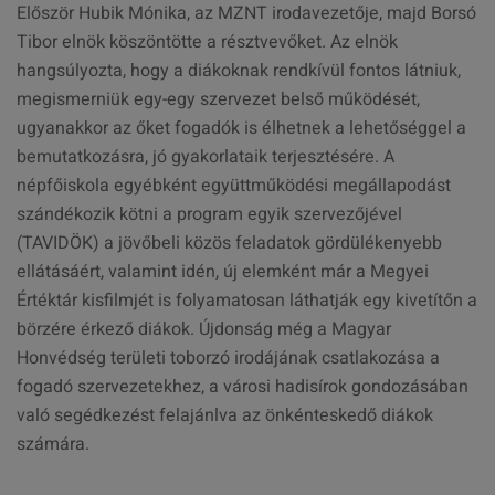
Először Hubik Mónika, az MZNT irodavezetője, majd Borsó
Tibor elnök köszöntötte a résztvevőket. Az elnök
hangsúlyozta, hogy a diákoknak rendkívül fontos látniuk,
megismerniük egy-egy szervezet belső működését,
ugyanakkor az őket fogadók is élhetnek a lehetőséggel a
bemutatkozásra, jó gyakorlataik terjesztésére. A
népfőiskola egyébként együttműködési megállapodást
szándékozik kötni a program egyik szervezőjével
(TAVIDÖK) a jövőbeli közös feladatok gördülékenyebb
ellátásáért, valamint idén, új elemként már a Megyei
Értéktár kisfilmjét is folyamatosan láthatják egy kivetítőn a
börzére érkező diákok. Újdonság még a Magyar
Honvédség területi toborzó irodájának csatlakozása a
fogadó szervezetekhez, a városi hadisírok gondozásában
való segédkezést felajánlva az önkénteskedő diákok
számára.