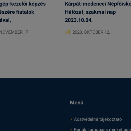
gép-kezelői képzés
Kárpát-medencei Népfőisko
észére fiatalok
Hálózat, szakmai nap
ával,
2023.10.04.
 NOVEMBER 17.
2023. OKTÓBER 12.
Menü
Adatvédelmi tájékoztató
Kérjük, támogass minket adó