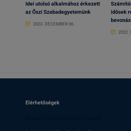
Idei utolsó alkalmához érkezett
Számító
az Őszi Szabadegyetemünk
idősek r
bevonás
2023. DECEMBER 06.
2022.
Elérhetőségek
Magyary Zoltán Népfőiskolai Társaság