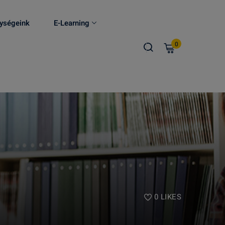
ységeink
E-Learning
0
0
LIKES