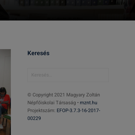
Keresés
K
e
r
© Copyright 2021 Magyary Zoltán
e
Népfőiskolai Társaság •
mznt.hu
s
Projektszám:
EFOP-3.7.3-16-2017-
é
00229
s
: