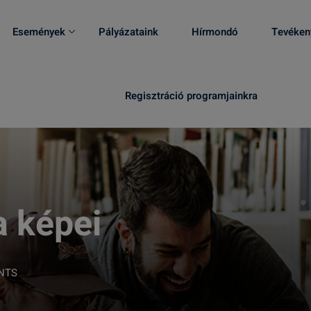
Események
Pályázataink
Hírmondó
Tevéken
Regisztráció programjainkra
 képei
NTS