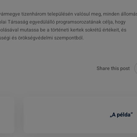
 vármegye tizenhárom településén valósul meg, minden állomá
lai Társaság egyedülálló programsorozatának célja, hogy
ával mutassa be a történeti kertek sokrétű értékeit, és
össégi és örökségvédelmi szempontból.
Share this post
„A példa”