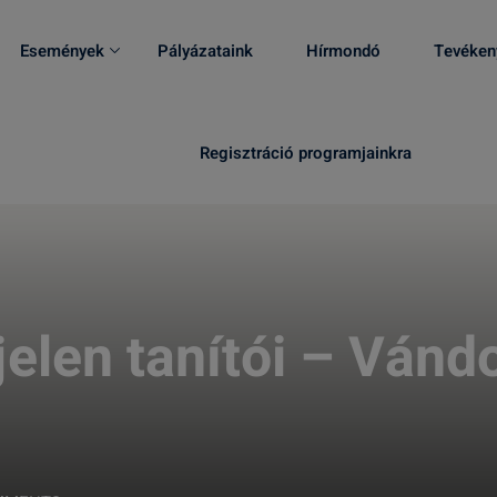
Események
Pályázataink
Hírmondó
Tevéken
Regisztráció programjainkra
 jelen tanítói – Ván