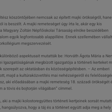
ítész köszöntőjében nemcsak az épített majki örökségről, han
 is beszélt. A majki remeteséget úgy írta le, akár egy kis
r, a Magyary Zoltán Népfőiskolai Társaság elnöke beszédében
alom egyik legfontosabb alappillére. Ennek szellemében vállal
orkollégium megszervezését.
k különböző aspektusait mutatták be: Horváth Ágota Mária a Ne
Igazgatóságának megbízott igazgatója a történeti kerteket m
ok szerepét az oktatásban és közösségépítésben. – Az emberi
tt, majd a kultúraközvetítés mai nehézségeiről és felelősségér
ész, aki előadásában a majki remeteség 18. századi örökségét 
m a tövis és bojtorján világában” címmel.
, aki a majki kolostoregyüttes történeti kertjeinek sorsát mutat
l, hangsúlyozva, hogy a táj és a történet együtt adja meg a hely