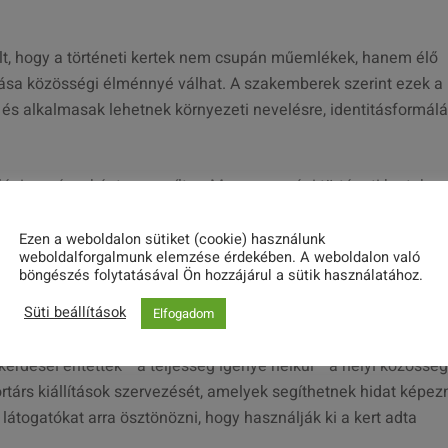
olt, hogy a történeti kertek nem csupán műemlékek, hanem élő
kozása közösségi élménnyé válhat. A szakemberek szerint ezek a
, és alkalmasak lehetnek környezeti nevelésre, identitásformál
égium részeként megnyílt a „Magyarországi történeti kertek
 (2017–2024)” című roll-up kiállítás is, amely 33 történeti
roszlányban.
Ezen a weboldalon sütiket (cookie) használunk
weboldalforgalmunk elemzése érdekében. A weboldalon való
böngészés folytatásával Ön hozzájárul a sütik használatához.
égben zajlott, ahol Klagyivik Mária és Sárossy Péter előadók
 az épített örökség kapcsolatát vizsgálták, majd csoportos
Süti beállítások
Elfogadom
örténeti kertek –elsősorban a majki helyszín– megőrzésére,
 kérdései éritették –a teljesség igénye nélkül– a helyi közössé
társ kiállítások szervezését, amelyek segíthetnek hidat képezn
a látogatókat arra ösztönözni, hogy használják ki a kert adta