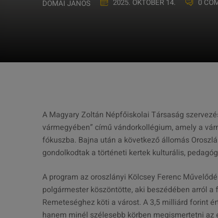
2025. OKTÓBER 14.
0 CO
DOMAI JÁNOS
A Magyary Zoltán Népfőiskolai Társaság szervezé
vármegyében” című vándorkollégium, amely a vár
fókuszba. Bajna után a következő állomás Oroszlá
gondolkodtak a történeti kertek kulturális, pedagógi
A program az oroszlányi Kölcsey Ferenc Művelődé
polgármester köszöntötte, aki beszédében arról a 
Remeteséghez köti a várost. A 3,5 milliárd forint
hanem minél szélesebb körben megismertetni az em