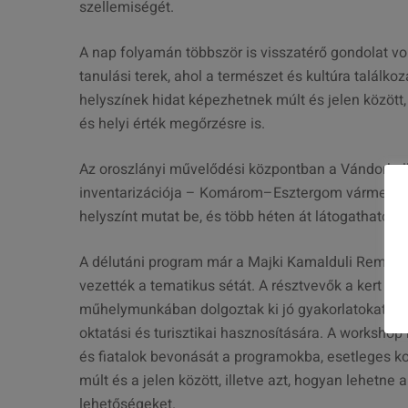
szellemiségét.
A nap folyamán többször is visszatérő gondolat v
tanulási terek, ahol a természet és kultúra talál
helyszínek hidat képezhetnek múlt és jelen között
és helyi érték megőrzésre is.
Az oroszlányi művelődési központban a Vándorkoll
inventarizációja – Komárom–Esztergom vármegyében
helyszínt mutat be, és több héten át látogatható O
A délutáni program már a Majki Kamalduli Remetes
vezették a tematikus sétát. A résztvevők a kert és
műhelymunkában dolgoztak ki jó gyakorlatokat a t
oktatási és turisztikai hasznosítására. A workshop
és fiatalok bevonását a programokba, esetleges kor
múlt és a jelen között, illetve azt, hogyan lehetne 
lehetőségeket.