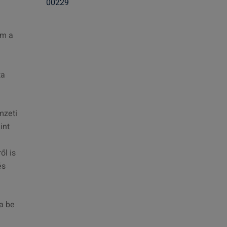
00229
s
:
em a
ta
mzeti
int
ől is
és
ta be