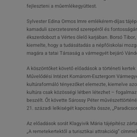
fejleszteni a műemlékegyüttest.
Sylvester Edina Ormos Imre emlékérem-díjas tájép
kamaduli szerzetesrend szerepéről és fontosságáról
ékszerdobozt a Vértes ölelő karjában. Borsó Tibo
kiemelte, hogy a tudásátadás a népfőiskolai mozg
magára a tatai Társaság a vármegyét bejáró Vánd
A köszöntőket követő előadások a történeti kerte
Művelődési Intézet Komárom-Esztergom Vármegyei 
kultúraformáló tényezőket elemezte, kiemelve az
kultúra csak közösségi létben létezhet – fogalmazo
beszélt. Őt követte Sárossy Péter művészettörtén
21. századi lelkiségét kapcsolta össze, „Paradicso
Az előadások sorát Klagyivik Mária tájépítész zárta
„A remetekertektől a turisztikai attrakcióig” címme