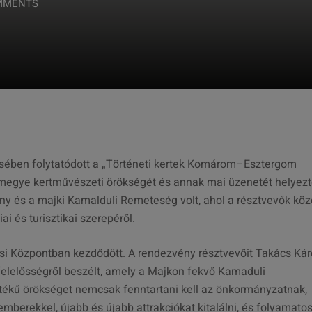
MMENTS
sében folytatódott a „Történeti kertek Komárom–Esztergom
megye kertművészeti örökségét és annak mai üzenetét helyez
ny és a majki Kamalduli Remeteség volt, ahol a résztvevők kö
ai és turisztikai szerepéről.
si Központban kezdődött. A rendezvény résztvevőit Takács Kár
felelősségről beszélt, amely a Majkon fekvő Kamaduli
 értékű örökséget nemcsak fenntartani kell az önkormányzatnak,
berekkel, újabb és újabb attrakciókat kitalálni, és folyamato