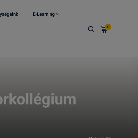
ységeink
E-Learning
0
dorkollégium