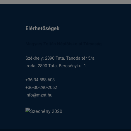
Elérhetőségek
Magyary Zoltán Népfőiskolai Társaság
Székhely: 2890 Tata, Tanoda tér 5/a
Iroda: 2890 Tata, Bercsényi u. 1.
+36-34-588-603
+36-30-290-2062
info@mznt.hu