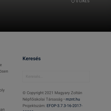
0
LIKES
Keresés
te
zösen
K
e
r
oly
© Copyright 2021 Magyary Zoltán
e
Népfőiskolai Társaság •
mznt.hu
s
Projektszám:
EFOP-3.7.3-16-2017-
é
san