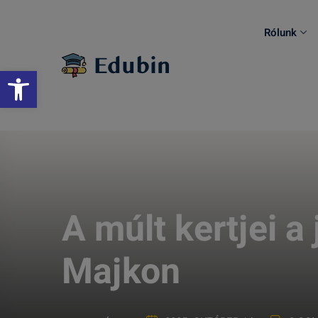
Skip
to
Rólunk
content
Eszköztár megnyitása
A múlt kertjei a
Majkon