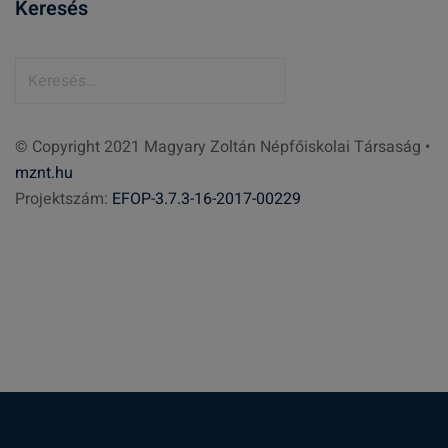
Keresés
K
e
r
© Copyright 2021 Magyary Zoltán Népfőiskolai Társaság •
e
mznt.hu
s
Projektszám:
EFOP-3.7.3-16-2017-00229
é
s
: