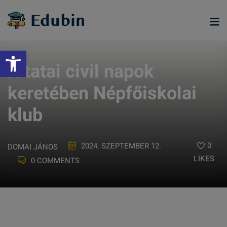
Skip
to
content
Eszköztár megnyitása
A tatai civil napok
keretében Népfőiskolai
klub
0
2024. SZEPTEMBER 12.
DOMAI JÁNOS
LIKES
0 COMMENTS
ramjainkra