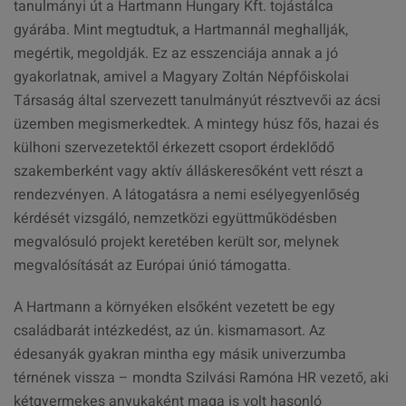
tanulmányi út a Hartmann Hungary Kft. tojástálca
gyárába. Mint megtudtuk, a Hartmannál meghallják,
megértik, megoldják. Ez az esszenciája annak a jó
gyakorlatnak, amivel a Magyary Zoltán Népfőiskolai
Társaság által szervezett tanulmányút résztvevői az ácsi
üzemben megismerkedtek. A mintegy húsz fős, hazai és
külhoni szervezetektől érkezett csoport érdeklődő
szakemberként vagy aktív álláskeresőként vett részt a
rendezvényen. A látogatásra a nemi esélyegyenlőség
kérdését vizsgáló, nemzetközi együttműködésben
megvalósuló projekt keretében került sor, melynek
megvalósítását az Európai únió támogatta.
A Hartmann a környéken elsőként vezetett be egy
családbarát intézkedést, az ún. kismamasort. Az
édesanyák gyakran mintha egy másik univerzumba
térnének vissza – mondta Szilvási Ramóna HR vezető, aki
kétgyermekes anyukaként maga is volt hasonló