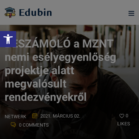
Skip
to
content
Eszköztár megnyitása
BESZÁMOLÓ a MZNT
nemi esélyegyenlőség
projektje alatt
megvalósult
rendezvényekről
ramjainkra
0
2021. MÁRCIUS 02.
NETWERK
LIKES
0 COMMENTS