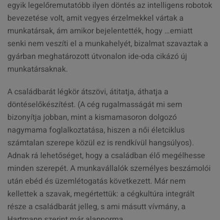
egyik legelőremutatóbb ilyen döntés az intelligens robotok
bevezetése volt, amit vegyes érzelmekkel vártak a
munkatársak, ám amikor bejelentették, hogy …emiatt
senki nem veszíti el a munkahelyét, bizalmat szavaztak a
gyárban meghatározott útvonalon ide-oda cikázó új
munkatársaknak.
A családbarát légkör átszövi, átitatja, áthatja a
döntéselőkészítést. (A cég rugalmasságát mi sem
bizonyítja jobban, mint a kismamasoron dolgozó
nagymama foglalkoztatása, hiszen a női életciklus
számtalan szerepe közül ez is rendkívül hangsúlyos).
Adnak rá lehetőséget, hogy a családban élő megélhesse
minden szerepét. A munkavállalók személyes beszámolói
után ebéd és üzemlétogatás következett. Már nem
kellettek a szavak, megértettük: a cégkultúra integrált
része a családbarát jelleg, s ami másutt vívmány, a
Hartmann szerint már alapnorma.