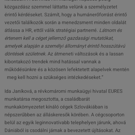
közgazdász szemmel láttatta velünk a személyzetet
érintő kérdéseket. Számít, hogy a humánerőforrást érintő
vezetői találkozók során a menedzsment minden oldalát
átlássa a HR, ettől válik stratégiai partnerré.
Látnom és
értenem kell a céget jellemző gazdasági mutatókat,
amelyek alapján a személyi állományt érintő hosszútávú
döntések születnek.
Az átmeneti változások és a lassan
kibontakozó trendek mind hatással vannak a
működésünkre és a közösen lefektetett alapelvek mentén
meg kell hozni a szükséges intézkedéseket.”
Ida Janíková, a révkomáromi munkaügyi hivatal EURES
munkatársa megosztotta, a családbarát
munkakörnyezetet kínáló cégek Szlovákiában is
népszerűbben az álláskeresők körében. A cégcsoporton
belül az egyik leginnovatívabb telephelyen járunk, ahová
Dániából is csodálni járnak a bevezetett újításokat. Az