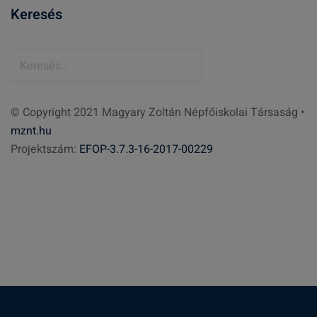
Keresés
K
e
r
© Copyright 2021 Magyary Zoltán Népfőiskolai Társaság •
e
mznt.hu
s
Projektszám:
EFOP-3.7.3-16-2017-00229
é
s
: