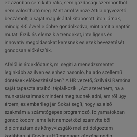
ez azonban sem kulturális, sem gazdasági szempontból
nem valósítható meg. Mint arról Vincze Attila ügyvezető
beszámolt, a saját maguk által kitaposott úton járnak,
mindig 4-5 évvel előbbre gondolkodva, mint amit a naptár
mutat. Érzik és elemzik a trendeket, intelligens és
innovatív megoldásokat keresnek és ezek bevezetését
gondosan előkészítik.
Afelől is érdeklődtünk, mi segíti a menedzsmentet
leginkább az ilyen és ehhez hasonló, haladó szellemű
döntések előkészítésében? A HR vezető, Szilvási Ramóna
saját tapasztalataiból táplálkozik. „Azt szeretném, ha a
munkatársaimnak mindent meg tudnék adni, amiről úgy
érzem, ez emberileg jár. Sokat segít, hogy az első
szakmám a számítógépes programozó, folyamatokban
gondolkodom, emellett nemzetközi számvitelből
diplomáztam és könyvvizsgáló mellett dolgoztam
korábban. A Corvinus HR manager képzése pedig