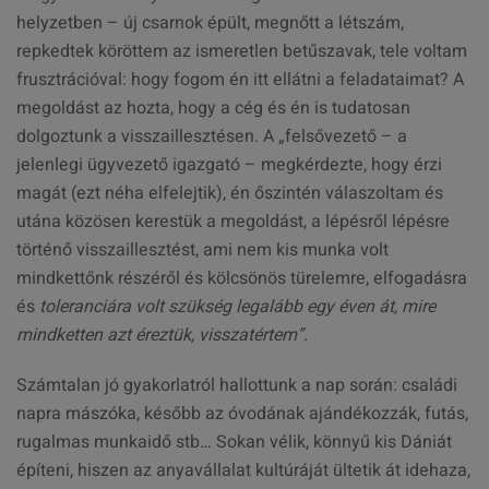
helyzetben – új csarnok épült, megnőtt a létszám,
repkedtek köröttem az ismeretlen betűszavak, tele voltam
frusztrációval: hogy fogom én itt ellátni a feladataimat? A
megoldást az hozta, hogy a cég és én is tudatosan
dolgoztunk a visszaillesztésen. A „felsővezető – a
jelenlegi ügyvezető igazgató – megkérdezte, hogy érzi
magát (ezt néha elfelejtik), én őszintén válaszoltam és
utána közösen kerestük a megoldást, a lépésről lépésre
történő visszaillesztést, ami nem kis munka volt
mindkettőnk részéről és kölcsönös türelemre, elfogadásra
és
toleranciára volt szükség legalább egy éven át, mire
mindketten azt éreztük, visszatértem”.
Számtalan jó gyakorlatról hallottunk a nap során: családi
napra mászóka, később az óvodának ajándékozzák, futás,
rugalmas munkaidő stb… Sokan vélik, könnyű kis Dániát
építeni, hiszen az anyavállalat kultúráját ültetik át idehaza,