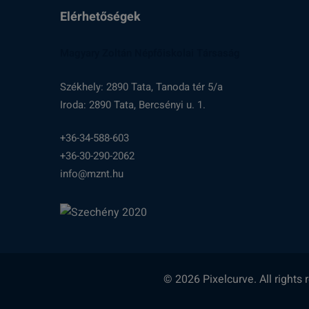
Elérhetőségek
Magyary Zoltán Népfőiskolai Társaság
Székhely: 2890 Tata, Tanoda tér 5/a
Iroda: 2890 Tata, Bercsényi u. 1.
+36-34-588-603
+36-30-290-2062
info@mznt.hu
© 2026 Pixelcurve. All rights 