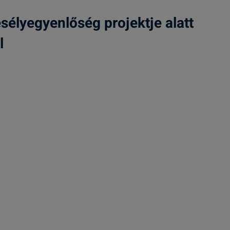
lyegyenlőség projektje alatt
l