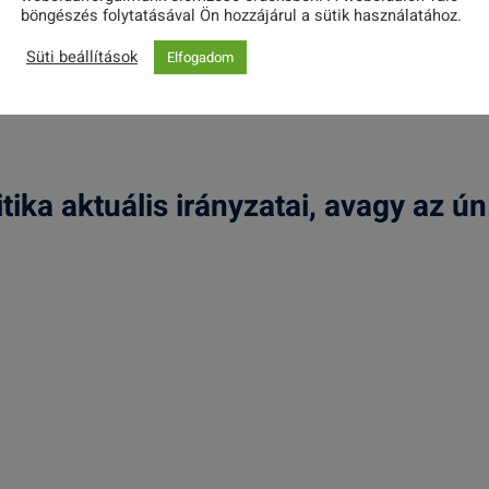
böngészés folytatásával Ön hozzájárul a sütik használatához.
Süti beállítások
Elfogadom
ika aktuális irányzatai, avagy az ún