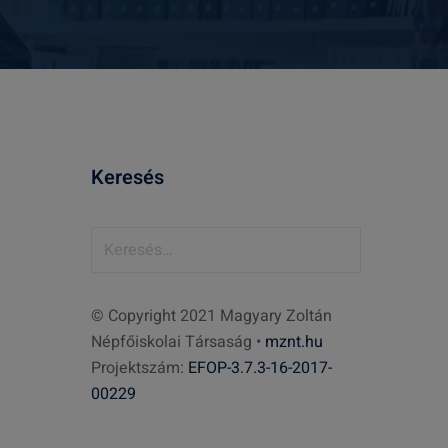
Keresés
K
e
r
© Copyright 2021 Magyary Zoltán
e
Népfőiskolai Társaság •
mznt.hu
s
Projektszám:
EFOP-3.7.3-16-2017-
é
00229
s
: