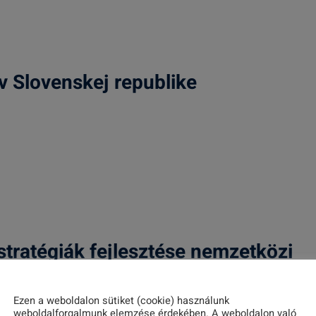
v Slovenskej republike
stratégiák fejlesztése nemzetközi
eghívó
Ezen a weboldalon sütiket (cookie) használunk
weboldalforgalmunk elemzése érdekében. A weboldalon való