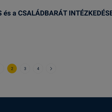
S és a CSALÁDBARÁT INTÉZKEDÉS
1
2
3
4