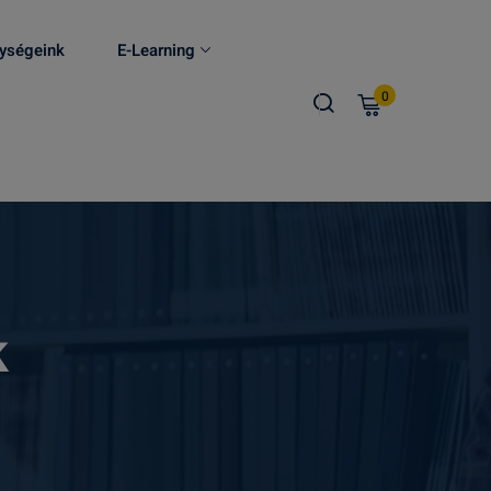
ységeink
E-Learning
0
k