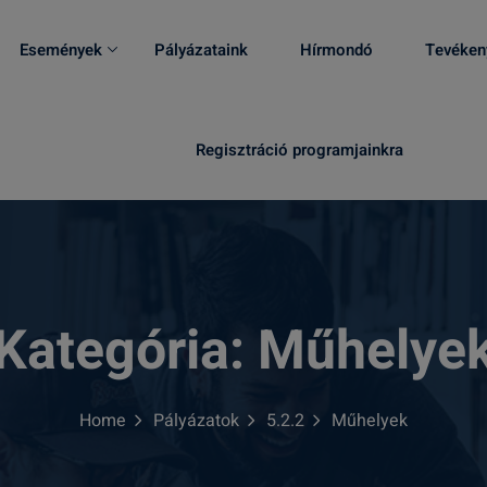
Események
Pályázataink
Hírmondó
Tevéken
Regisztráció programjainkra
Kategória:
Műhelye
Home
Pályázatok
5.2.2
Műhelyek