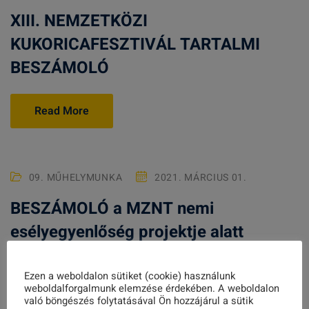
XIII. NEMZETKÖZI
KUKORICAFESZTIVÁL TARTALMI
BESZÁMOLÓ
Read More
09. MŰHELYMUNKA
2021. MÁRCIUS 01.
BESZÁMOLÓ a MZNT nemi
esélyegyenlőség projektje alatt
megvalósult rendezvényekről
Ezen a weboldalon sütiket (cookie) használunk
weboldalforgalmunk elemzése érdekében. A weboldalon
Read More
való böngészés folytatásával Ön hozzájárul a sütik