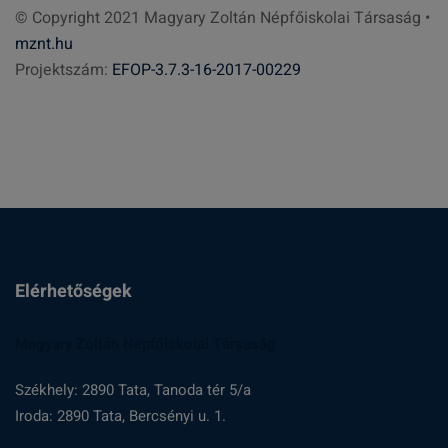
© Copyright 2021 Magyary Zoltán Népfőiskolai Társaság •
e
mznt.hu
s
Projektszám:
EFOP-3.7.3-16-2017-00229
é
s
:
Elérhetőségek
Magyary Zoltán Népfőiskolai Társaság
Székhely: 2890 Tata, Tanoda tér 5/a
Iroda: 2890 Tata, Bercsényi u. 1.