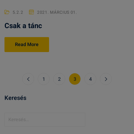
5.2.2
2021. MÁRCIUS 01.
Csak a tánc
Read More
1
2
3
4
Keresés
K
e
r