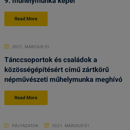
9. műhelymunka képei
Read More
2021. MÁRCIUS 01.
Tánccsoportok és családok a
közösségépítésért című zártkörű
népművészeti műhelymunka meghívó
Read More
PÁLYÁZATOK
2021. MÁRCIUS 01.