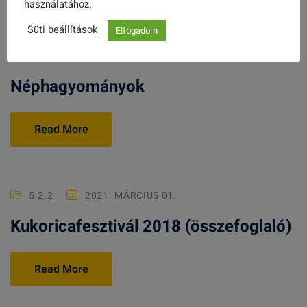
használatához.
Süti beállítások
Elfogadom
PÁLYÁZATOK
2021. MÁRCIUS 01.
Néphagyományok
Read More
5.2.2
2021. MÁRCIUS 01.
Kukoricafesztivál 2018 (összefoglaló)
Read More