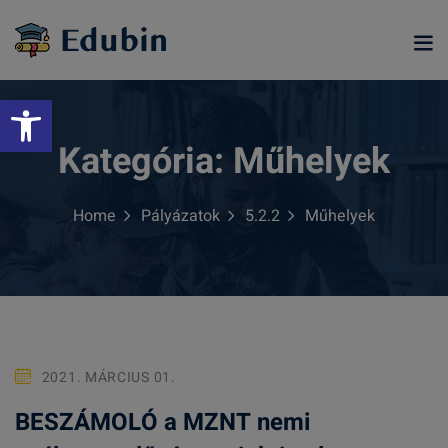
Skip
to
content
Eszköztár megnyitása
Kategória:
Műhelyek
Home
Pályázatok
5.2.2
Műhelyek
ramjainkra
2021. MÁRCIUS 01.
BESZÁMOLÓ a MZNT nemi