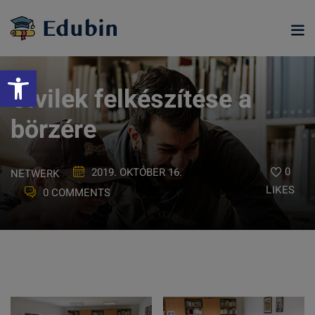
Skip
to
content
Eszköztár megnyitása
Civilek felkészítése a
börzére
0
2019. OKTÓBER 16.
NETWERK
LIKES
0 COMMENTS
ramjainkra