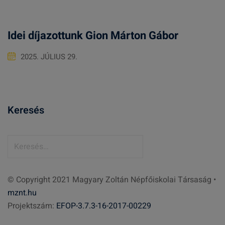
Idei díjazottunk Gion Márton Gábor
2025. JÚLIUS 29.
Keresés
K
e
r
© Copyright 2021 Magyary Zoltán Népfőiskolai Társaság •
e
mznt.hu
s
Projektszám:
EFOP-3.7.3-16-2017-00229
é
s