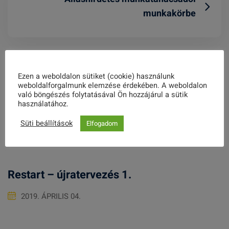
munkakörbe
Related Posts
Ezen a weboldalon sütiket (cookie) használunk
weboldalforgalmunk elemzése érdekében. A weboldalon
való böngészés folytatásával Ön hozzájárul a sütik
használatához.
Terhesiskola
Süti beállítások
Elfogadom
2021. MÁRCIUS 02.
Restart – újratervezés 1.
2019. ÁPRILIS 04.