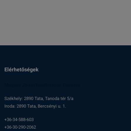
:
Elérhetőségek
Magyary Zoltán Népfőiskolai Társaság
Székhely: 2890 Tata, Tanoda tér 5/a
Iroda: 2890 Tata, Bercsényi u. 1.
+36-34-588-603
+36-30-290-2062