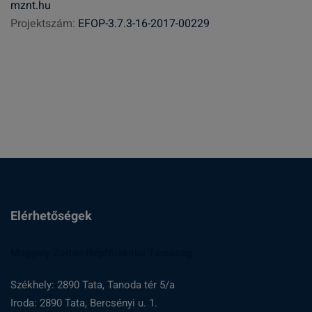
mznt.hu
s
Projektszám:
EFOP-3.7.3-16-2017-00229
é
s
:
Elérhetőségek
Magyary Zoltán Népfőiskolai Társaság
Székhely: 2890 Tata, Tanoda tér 5/a
Iroda: 2890 Tata, Bercsényi u. 1.