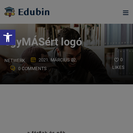
Skip
to
content
Eszköztár megnyitása
egyMÁSért logó
0
2021. MÁRCIUS 02.
NETWERK
LIKES
0 COMMENTS
ramjainkra