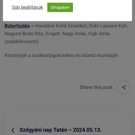
Balogh Ferencné Marika, Lászlóné Kiss Klára, Kecskés
Süti beállítások
Elfogadom
Elekné Ildikó, Birkás Erzsébet, Vigh Anita (szakkörvezető)
Bútorfestés
–
Handáné Kórik Erzsébet, Dobi Lajosné Kati,
Nagyné Bodó Rita, Szigeti- Nagy Anita, Vigh Anita
(szakkörvezető)
Köszönjük a szakkörtagok lelkes és kitartó munkáját!
Share this post
Szőgyéni nap Tatán – 2024.05.13.