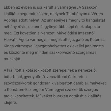
Ebben az évben is sor került a vármegyei „A Szakkör”
kiállítás megrendezésére, melynek Tatabányán a Vértes
Agorája adott helyet. Az ünnepélyes megnyitó hangulatát
néhány rövid, de annál gyönyörűbb népi ének alapozta
meg. Ezt követően a Nemzeti Művelődési Intézettől
Horváth Ágota vármegyei megbízott igazgató és Kutenics
Kinga vármegyei igazgatóhelyettes oklevéllel jutalmazta
és köszönte meg minden szakkörvezető szorgalmas
munkáját.
A kiállított alkotások között szerepelnek a nemezelő,
bútorfestő, gyertyaöntő, vesszőfonó és kereten
szövőszakkörök gondosan kiválogatott darabjai, melyeket
a Komárom-Esztergom Vármegyei szakkörök szorgos
tagjai készítettek. Műveiket büszkén adták át a kiállítás
idejére.