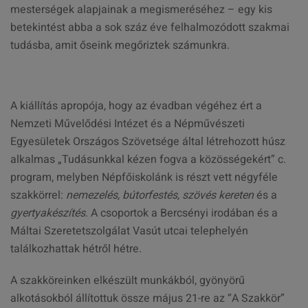
mesterségek alapjainak a megismeréséhez – egy kis
betekintést abba a sok száz éve felhalmozódott szakmai
tudásba, amit őseink megőriztek számunkra.
A kiállítás apropója, hogy az évadban végéhez ért a
Nemzeti Művelődési Intézet és a Népművészeti
Egyesületek Országos Szövetsége által létrehozott húsz
alkalmas „Tudásunkkal kézen fogva a közösségekért” c.
program, melyben Népfőiskolánk is részt vett négyféle
szakkörrel:
nemezelés, bútorfestés, szövés kereten
és a
gyertyakészítés
. A csoportok a Bercsényi irodában és a
Máltai Szeretetszolgálat Vasút utcai telephelyén
találkozhattak hétről hétre.
A szakköreinken elkészült munkákból, gyönyörű
alkotásokból állítottuk össze május 21-re az “A Szakkör”