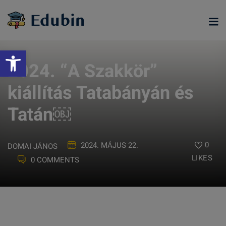
Skip
to
content
Eszköztár megnyitása
2024. “A Szakkör”
kiállítás Tatabányán és
Tatán￼
0
2024. MÁJUS 22.
DOMAI JÁNOS
LIKES
0 COMMENTS
ramjainkra