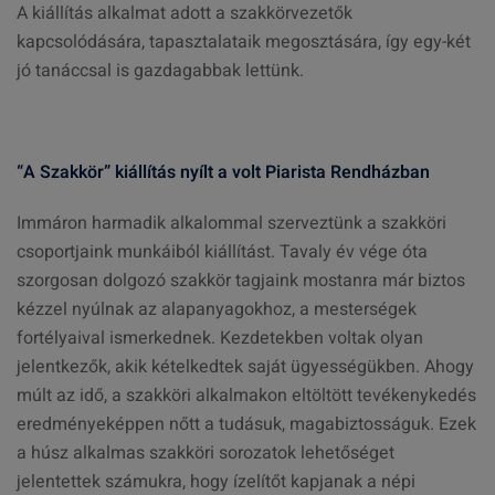
A kiállítás alkalmat adott a szakkörvezetők
kapcsolódására, tapasztalataik megosztására, így egy-két
jó tanáccsal is gazdagabbak lettünk.
“A Szakkör” kiállítás nyílt a volt Piarista Rendházban
Immáron harmadik alkalommal szerveztünk a szakköri
csoportjaink munkáiból kiállítást. Tavaly év vége óta
szorgosan dolgozó szakkör tagjaink mostanra már biztos
kézzel nyúlnak az alapanyagokhoz, a mesterségek
fortélyaival ismerkednek. Kezdetekben voltak olyan
jelentkezők, akik kételkedtek saját ügyességükben. Ahogy
múlt az idő, a szakköri alkalmakon eltöltött tevékenykedés
eredményeképpen nőtt a tudásuk, magabiztosságuk. Ezek
a húsz alkalmas szakköri sorozatok lehetőséget
jelentettek számukra, hogy ízelítőt kapjanak a népi