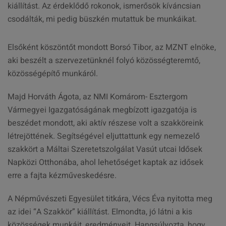
kiállítást. Az érdeklődő rokonok, ismerősök kíváncsian
csodálták, mi pedig büszkén mutattuk be munkáikat.
Elsőként köszöntőt mondott Borsó Tibor, az MZNT elnöke,
aki beszélt a szervezetünknél folyó közösségteremtő,
közösségépítő munkáról.
Majd Horváth Ágota, az NMI Komárom- Esztergom
Vármegyei Igazgatóságának megbízott igazgatója is
beszédet mondott, aki aktív részese volt a szakköreink
létrejöttének. Segítségével eljuttattunk egy nemezelő
szakkört a Máltai Szeretetszolgálat Vasút utcai Idősek
Napközi Otthonába, ahol lehetőséget kaptak az idősek
erre a fajta kézműveskedésre.
A Népművészeti Egyesület titkára, Vécs Éva nyitotta meg
az idei “A Szakkör” kiállítást. Elmondta, jó látni a kis
közösségek munkáit, eredményeit. Hangsúlyozta, hogy