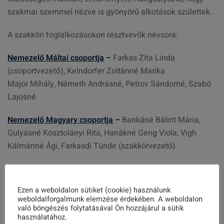
szakmai szemmel nézve is gyönyörű alkotások születtek.
A szakköri foglalkozásokon résztvevők névsora:
Nemezelő Máltai csoportja
–
Farkas Zita Linda
(csoportvezető), Kelndorfer Zoltánné Marika
Major Mihály, Németh Andrásné, Petrov Sándorné, Szabó
Lajosné
Nemezelő Magyary csoportja
–
Bankáné Bálint Mária,
Gulyásné Kosztolányi Rita, Hanákné Geng Viola, Vigh
Kálmánné Ági, Farkasdi Tünde (szakkörvezető)
Szövés kereten
–
Antal Julianna, Farkasdi Lászlóné,
Hadarics Erika, Kiss Klára, Méri Józsefné Zsuzsa, Farkasdi
Ezen a weboldalon sütiket (cookie) használunk
Tünde (szakkörvezető)
weboldalforgalmunk elemzése érdekében. A weboldalon
való böngészés folytatásával Ön hozzájárul a sütik
Gyertyakészítés
használatához.
–
Likó Józsefné Erzsike, Kiss Klára,