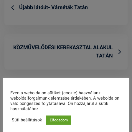
Újabb látóút- Várséták Tatán
KÖZMŰVELŐDÉSI KEREKASZTAL ALAKUL
TATÁN
Related Posts
Ezen a weboldalon sütiket (cookie) használunk
weboldalforgalmunk elemzése érdekében. A weboldalon
való böngészés folytatásával Ön hozzájárul a sütik
használatához.
Süti beállítások
Elfogadom
Időpontváltozás!