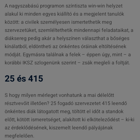
A nagyszabású programon színtiszta win-win helyzet
alakul ki minden egyes kiállító és a megjelent tanulók
között: a civilek személyesen ismertethetik meg
szervezetüket, szemléltethetik mindennapi feladataikat, a
diáksereg pedig akár a helyszínen választhat a bőséges
kínálatból, eldöntheti az önkéntes óráinak eltöltésének
módját. Egymásra találnak a felek – éppen úgy, mint – a
korábbi IKSZ szlogenünk szerint – zsák megleli a foltját.
25 és 415
S hogy milyen mérleget vonhatunk a mai délelőtt
résztvevőit illetően? 25 fogadó szervezetet 415 leendő
önkéntes diák látogatott meg, töltött el időt a standok
előtt, kötött ismeretséget, alakított ki elköteleződést – ki-ki
az érdeklődésének, kiszemelt leendő pályájának
megfelelően.