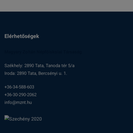
Elérhetőségek
Magyary Zoltán Népfőiskolai Társaság
Székhely: 2890 Tata, Tanoda tér 5/a
Iroda: 2890 Tata, Bercsényi u. 1.
+36-34-588-603
+36-30-290-2062
info@mznt.hu