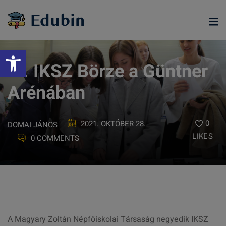
Skip
to
content
Eszköztár megnyitása
IV. IKSZ Börze a Güntner
Arénában
0
2021. OKTÓBER 28.
DOMAI JÁNOS
LIKES
0 COMMENTS
ramjainkra
A Magyary Zoltán Népfőiskolai Társaság negyedik IKSZ