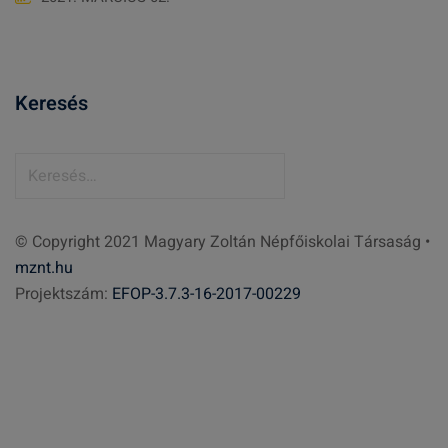
Keresés
K
e
r
© Copyright 2021 Magyary Zoltán Népfőiskolai Társaság •
e
mznt.hu
s
Projektszám:
EFOP-3.7.3-16-2017-00229
é
s
: