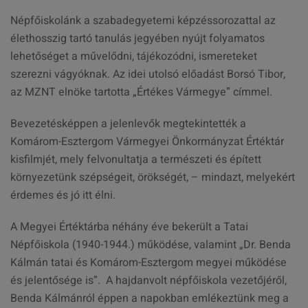
Népfőiskolánk a szabadegyetemi képzéssorozattal az
élethosszig tartó tanulás jegyében nyújt folyamatos
lehetőséget a művelődni, tájékozódni, ismereteket
szerezni vágyóknak. Az idei utolsó előadást Borsó Tibor,
az MZNT elnöke tartotta „Értékes Vármegye” címmel.
Bevezetésképpen a jelenlevők megtekintették a
Komárom-Esztergom Vármegyei Önkormányzat Értéktár
kisfilmjét, mely felvonultatja a természeti és épített
környezetünk szépségeit, örökségét, – mindazt, melyekért
érdemes és jó itt élni.
A Megyei Értéktárba néhány éve bekerült a Tatai
Népfőiskola (1940-1944.) működése, valamint „Dr. Benda
Kálmán tatai és Komárom-Esztergom megyei működése
és jelentősége is”. A hajdanvolt népfőiskola vezetőjéről,
Benda Kálmánról éppen a napokban emlékeztünk meg a