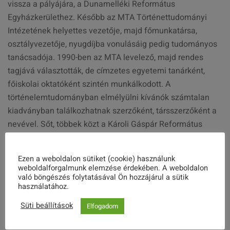
vissza a pályájára, a Dunamelléki Református
Egyházkerülethez. Később az MTA Történettudományi
Intézetének helyettes vezetője, majd főmunkatársa,
osztályvezetője, nyugdíjba vonulásáig pedig tudományos
tanácsadója. 1990-ben az MTA levelező, majd rendes
tagjává választották, de címzetes egyetemi tanárként,
főiskolai oktatóként szintén munkálkodott. A
történelemtudományban elmélyülni kívánók számtalan
kiadványban találkozhatnak szerzőként, társszerzőként a
nevével. Sőt, többek közt a Károli Gáspár Református
Egyetemen működő Benda Kálmán Bölcsészet- és
Társadalomtudományi Szakkollégium is őrzi emlékét,
Ezen a weboldalon sütiket (cookie) használunk
gondozza életművét.
weboldalforgalmunk elemzése érdekében. A weboldalon
való böngészés folytatásával Ön hozzájárul a sütik
használatához.
Szöveg: Dr. Nagyháziné Szabó Bernadette
Süti beállítások
Elfogadom
Kép: Farkasdi Tünde