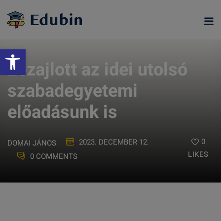
Skip
to
content
Eszköztár megnyitása
Lezajlott az idei utolsó
szabadegyetemi
előadásunk is
0
2023. DECEMBER 12.
DOMAI JÁNOS
LIKES
0 COMMENTS
ramjainkra