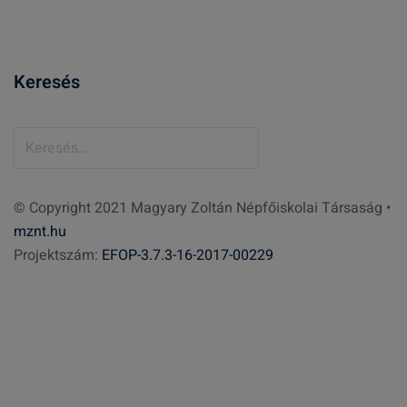
Keresés
K
e
r
© Copyright 2021 Magyary Zoltán Népfőiskolai Társaság •
e
mznt.hu
s
Projektszám:
EFOP-3.7.3-16-2017-00229
é
s
: