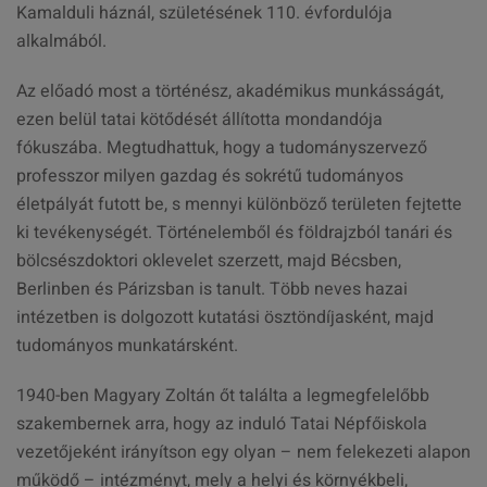
Kamalduli háznál, születésének 110. évfordulója
alkalmából.
Az előadó most a történész, akadémikus munkásságát,
ezen belül tatai kötődését állította mondandója
fókuszába. Megtudhattuk, hogy a tudományszervező
professzor milyen gazdag és sokrétű tudományos
életpályát futott be, s mennyi különböző területen fejtette
ki tevékenységét. Történelemből és földrajzból tanári és
bölcsészdoktori oklevelet szerzett, majd Bécsben,
Berlinben és Párizsban is tanult. Több neves hazai
intézetben is dolgozott kutatási ösztöndíjasként, majd
tudományos munkatársként.
1940-ben Magyary Zoltán őt találta a legmegfelelőbb
szakembernek arra, hogy az induló Tatai Népfőiskola
vezetőjeként irányítson egy olyan – nem felekezeti alapon
működő – intézményt, mely a helyi és környékbeli,