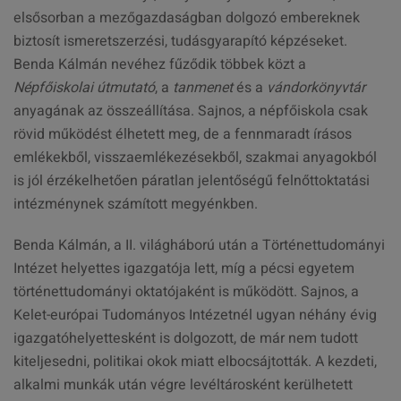
elsősorban a mezőgazdaságban dolgozó embereknek
biztosít ismeretszerzési, tudásgyarapító képzéseket.
Benda Kálmán nevéhez fűződik többek közt a
Népfőiskolai útmutató
, a
tanmenet
és a
vándorkönyvtár
anyagának az összeállítása. Sajnos, a népfőiskola csak
rövid működést élhetett meg, de a fennmaradt írásos
emlékekből, visszaemlékezésekből, szakmai anyagokból
is jól érzékelhetően páratlan jelentőségű felnőttoktatási
intézménynek számított megyénkben.
Benda Kálmán, a II. világháború után a Történettudományi
Intézet helyettes igazgatója lett, míg a pécsi egyetem
történettudományi oktatójaként is működött. Sajnos, a
Kelet-európai Tudományos Intézetnél ugyan néhány évig
igazgatóhelyettesként is dolgozott, de már nem tudott
kiteljesedni, politikai okok miatt elbocsájtották. A kezdeti,
alkalmi munkák után végre levéltárosként kerülhetett