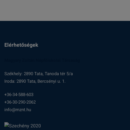
Elérhetőségek
Magyary Zoltán Népfőiskolai Társaság
Székhely: 2890 Tata, Tanoda tér 5/a
Iroda: 2890 Tata, Bercsényi u. 1.
+36-34-588-603
+36-30-290-2062
info@mznt.hu