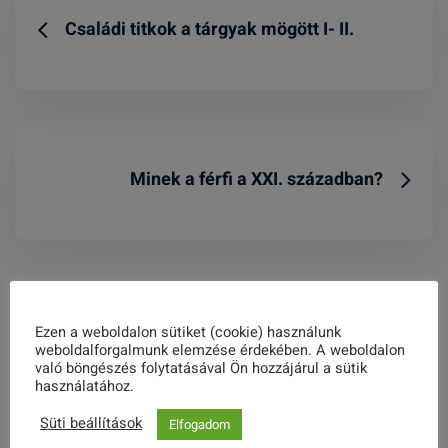
Családi titkok a tárgyak mögött I- II.
Minek a férfi a XXI. században?
Related Posts
Ezen a weboldalon sütiket (cookie) használunk
weboldalforgalmunk elemzése érdekében. A weboldalon
való böngészés folytatásával Ön hozzájárul a sütik
használatához.
Süti beállítások
Elfogadom
Sajtótájékoztató a Magyary Teqball