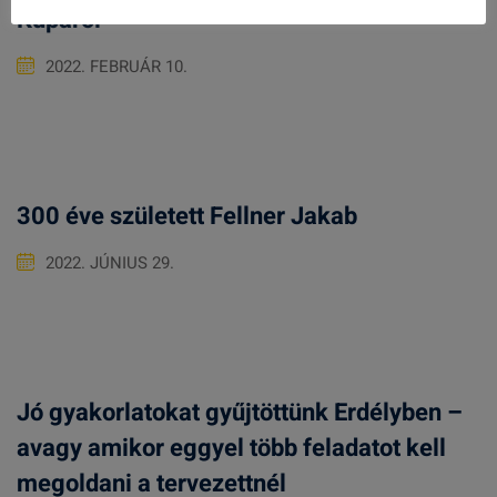
Kupáról
2022. FEBRUÁR 10.
300 éve született Fellner Jakab
2022. JÚNIUS 29.
Jó gyakorlatokat gyűjtöttünk Erdélyben –
avagy amikor eggyel több feladatot kell
megoldani a tervezettnél