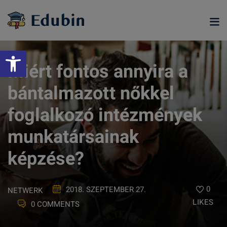
Skip
to
content
Eszköztár megnyitása
Miért fontos annyira a
bántalmazott nőkkel
foglalkozó intézmények
munkatársainak
képzése?
ramjainkra
0
2018. SZEPTEMBER 27.
NETWERK
LIKES
0 COMMENTS