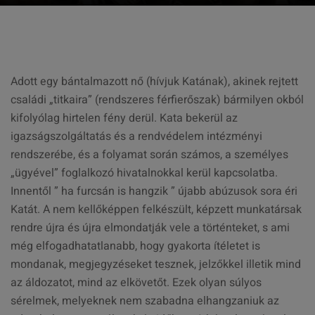
Adott egy bántalmazott nő (hívjuk Katának), akinek rejtett
családi „titkaira” (rendszeres férfierőszak) bármilyen okból
kifolyólag hirtelen fény derül. Kata bekerül az
igazságszolgáltatás és a rendvédelem intézményi
rendszerébe, és a folyamat során számos, a személyes
„ügyével” foglalkozó hivatalnokkal kerül kapcsolatba.
Innentől ” ha furcsán is hangzik ” újabb abúzusok sora éri
Katát. A nem kellőképpen felkészült, képzett munkatársak
rendre újra és újra elmondatják vele a történteket, s ami
még elfogadhatatlanabb, hogy gyakorta ítéletet is
mondanak, megjegyzéseket tesznek, jelzőkkel illetik mind
az áldozatot, mind az elkövetőt. Ezek olyan súlyos
sérelmek, melyeknek nem szabadna elhangzaniuk az