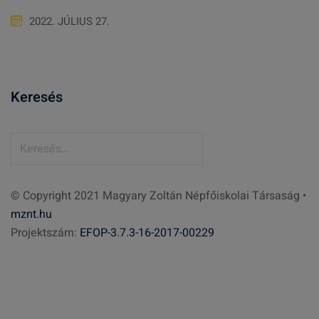
2022. JÚLIUS 27.
Keresés
K
e
r
© Copyright 2021 Magyary Zoltán Népfőiskolai Társaság •
e
mznt.hu
s
Projektszám:
EFOP-3.7.3-16-2017-00229
é
s
: