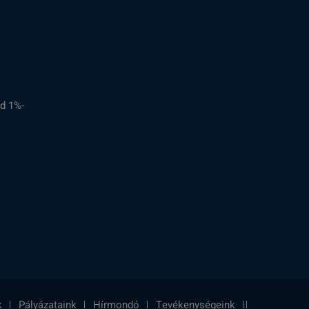
d 1%-
k
Pályázataink
Hírmondó
Tevékenységeink