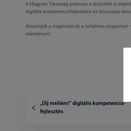
A Magyary Társaság számára a részvétel új inspirác
digitális kompetenciafejlesztési és közösségi tanu
Köszönjük a meghívást és a tartalmas programot –
eseményen!
„Ülj mellém!” digitális kompetencia-
fejlesztés