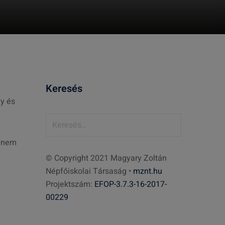
Keresés
ly és
K
e
hanem
r
© Copyright 2021 Magyary Zoltán
e
Népfőiskolai Társaság •
mznt.hu
s
Projektszám:
EFOP-3.7.3-16-2017-
é
00229
s
: