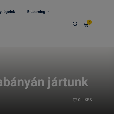
ységeink
E-Learning
0
tabányán jártunk
0
LIKES