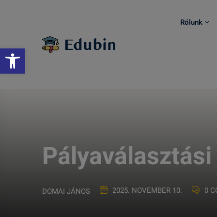
Skip
to
Rólunk
content
Eszköztár megnyitása
Pályaválasztási
2025. NOVEMBER 10.
0 
DOMAI JÁNOS