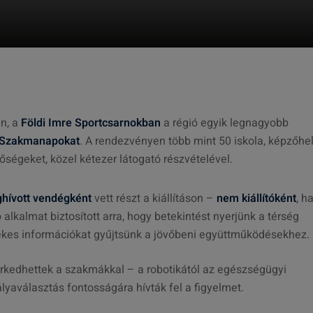
n, a
Földi Imre Sportcsarnokban
a régió egyik legnagyobb
s Szakmanapokat
. A rendezvényen több mint 50 iskola, képzőhe
tőségeket, közel kétezer látogató részvételével.
hívott vendégként
vett részt a kiállításon –
nem kiállítóként
, 
 alkalmat biztosított arra, hogy betekintést nyerjünk a térség
rtékes információkat gyűjtsünk a jövőbeni együttműködésekhez.
kedhettek a szakmákkal – a robotikától az egészségügyi
yaválasztás fontosságára hívták fel a figyelmet.