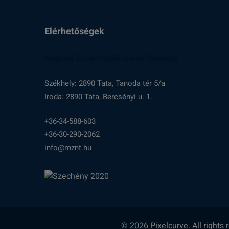
Elérhetőségek
Magyary Zoltán Népfőiskolai Társaság
Székhely: 2890 Tata, Tanoda tér 5/a
Iroda: 2890 Tata, Bercsényi u. 1.
+36-34-588-603
+36-30-290-2062
info@mznt.hu
© 2026 Pixelcurve. All rights 