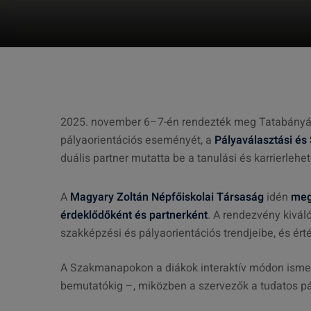
2025. november 6–7-én rendezték meg Tatabányá
pályaorientációs eseményét, a
Pályaválasztási é
duális partner mutatta be a tanulási és karrierlehe
A
Magyary Zoltán Népfőiskolai Társaság
idén
meg
érdeklődőként és partnerként
. A rendezvény kiváló
szakképzési és pályaorientációs trendjeibe, és é
A Szakmanapokon a diákok interaktív módon ismer
bemutatókig –, miközben a szervezők a tudatos pál