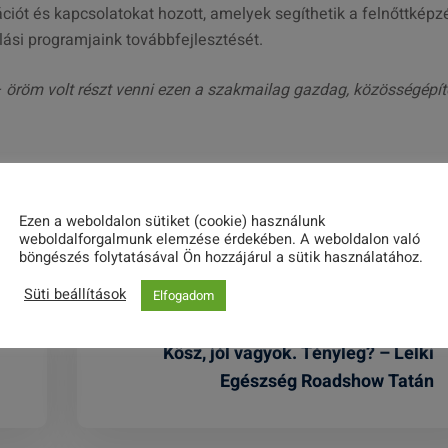
iót és kapcsolatokat hozott, amelyek segíthetik a felnőttképzé
lási programjaink továbbfejlesztését.
 öröm volt részt venni ezen a szakmailag gazdag, közösségépít
Share this post
Ezen a weboldalon sütiket (cookie) használunk
weboldalforgalmunk elemzése érdekében. A weboldalon való
böngészés folytatásával Ön hozzájárul a sütik használatához.
Süti beállítások
Elfogadom
Kösz, jól vagyok. Tényleg? – Lelki
Egészség Roadshow Tatán