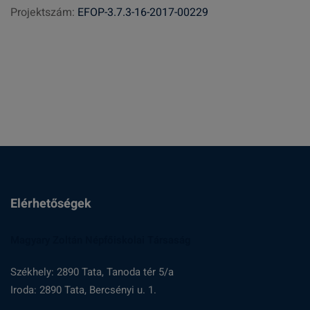
Projektszám:
EFOP-3.7.3-16-2017-00229
é
s
:
Elérhetőségek
Magyary Zoltán Népfőiskolai Társaság
Székhely: 2890 Tata, Tanoda tér 5/a
Iroda: 2890 Tata, Bercsényi u. 1.