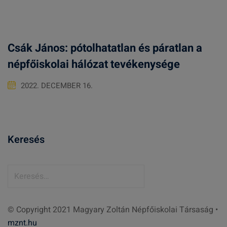
Csák János: pótolhatatlan és páratlan a
népfőiskolai hálózat tevékenysége
2022. DECEMBER 16.
Keresés
K
e
r
© Copyright 2021 Magyary Zoltán Népfőiskolai Társaság •
e
mznt.hu
s