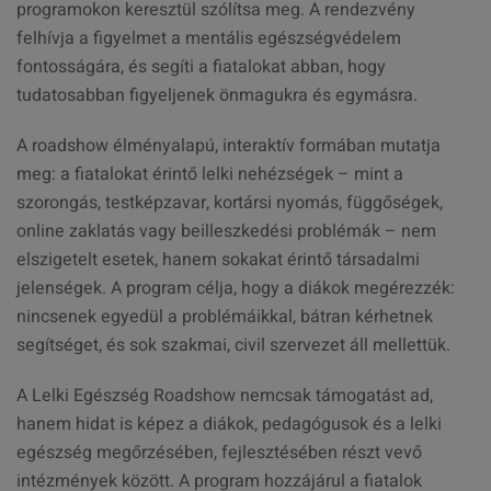
programokon keresztül szólítsa meg. A rendezvény
felhívja a figyelmet a mentális egészségvédelem
fontosságára, és segíti a fiatalokat abban, hogy
tudatosabban figyeljenek önmagukra és egymásra.
A roadshow élményalapú, interaktív formában mutatja
meg: a fiatalokat érintő lelki nehézségek – mint a
szorongás, testképzavar, kortársi nyomás, függőségek,
online zaklatás vagy beilleszkedési problémák – nem
elszigetelt esetek, hanem sokakat érintő társadalmi
jelenségek. A program célja, hogy a diákok megérezzék:
nincsenek egyedül a problémáikkal, bátran kérhetnek
segítséget, és sok szakmai, civil szervezet áll mellettük.
A Lelki Egészség Roadshow nemcsak támogatást ad,
hanem hidat is képez a diákok, pedagógusok és a lelki
egészség megőrzésében, fejlesztésében részt vevő
intézmények között. A program hozzájárul a fiatalok