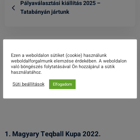
Pályaválasztási kiállítás 2025 –
Tatabányán jártunk
Benda Kálmán életműve előtt
Ezen a weboldalon sütiket (cookie) használunk
tisztelegtünk
weboldalforgalmunk elemzése érdekében. A weboldalon
való böngészés folytatásával Ön hozzájárul a sütik
használatához.
Süti beállítások
Elfogadom
Related Posts
1. Magyary Teqball Kupa 2022.