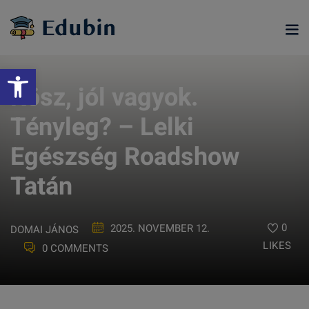
Skip
to
content
Eszköztár megnyitása
Kösz, jól vagyok.
Tényleg? – Lelki
Egészség Roadshow
Tatán
0
2025. NOVEMBER 12.
DOMAI JÁNOS
LIKES
0 COMMENTS
ramjainkra