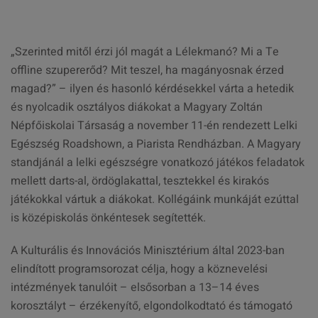
„Szerinted mitől érzi jól magát a Lélekmanó? Mi a Te
offline szupererőd? Mit teszel, ha magányosnak érzed
magad?” – ilyen és hasonló kérdésekkel várta a hetedik
és nyolcadik osztályos diákokat a Magyary Zoltán
Népfőiskolai Társaság a november 11-én rendezett Lelki
Egészség Roadshown, a Piarista Rendházban. A Magyary
standjánál a lelki egészségre vonatkozó játékos feladatok
mellett darts-al, ördöglakattal, tesztekkel és kirakós
játékokkal vártuk a diákokat. Kollégáink munkáját ezúttal
is középiskolás önkéntesek segítették.
A Kulturális és Innovációs Minisztérium által 2023-ban
elindított programsorozat célja, hogy a köznevelési
intézmények tanulóit – elsősorban a 13–14 éves
korosztályt – érzékenyítő, elgondolkodtató és támogató