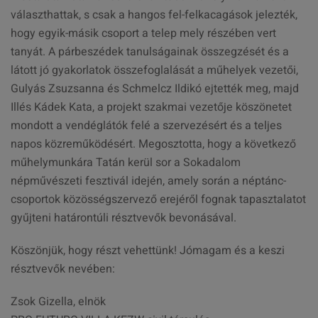
választhattak, s csak a hangos fel-felkacagások jelezték,
hogy egyik-másik csoport a telep mely részében vert
tanyát. A párbeszédek tanulságainak összegzését és a
látott jó gyakorlatok összefoglalását a műhelyek vezetői,
Gulyás Zsuzsanna és Schmelcz Ildikó ejtették meg, majd
Illés Kádek Kata, a projekt szakmai vezetője köszönetet
mondott a vendéglátók felé a szervezésért és a teljes
napos közreműködésért. Megosztotta, hogy a következő
műhelymunkára Tatán kerül sor a Sokadalom
népművészeti fesztivál idején, amely során a néptánc-
csoportok közösségszervező erejéről fognak tapasztalatot
gyűjteni határontúli résztvevők bevonásával.
Köszönjük, hogy részt vehettünk! Jómagam és a keszi
résztvevők nevében:
Zsok Gizella, elnök