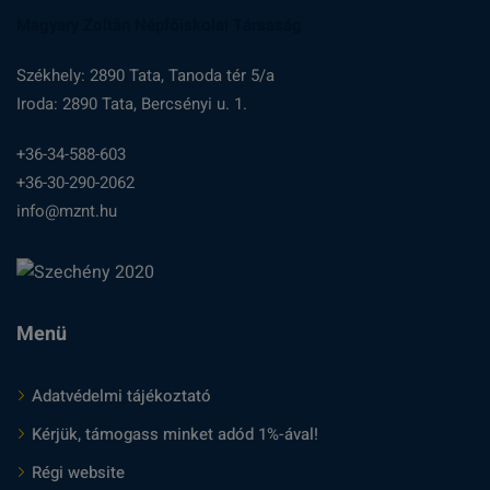
Magyary Zoltán Népfőiskolai Társaság
Székhely: 2890 Tata, Tanoda tér 5/a
Iroda: 2890 Tata, Bercsényi u. 1.
+36-34-588-603
+36-30-290-2062
info@mznt.hu
Menü
Adatvédelmi tájékoztató
Kérjük, támogass minket adód 1%-ával!
Régi website