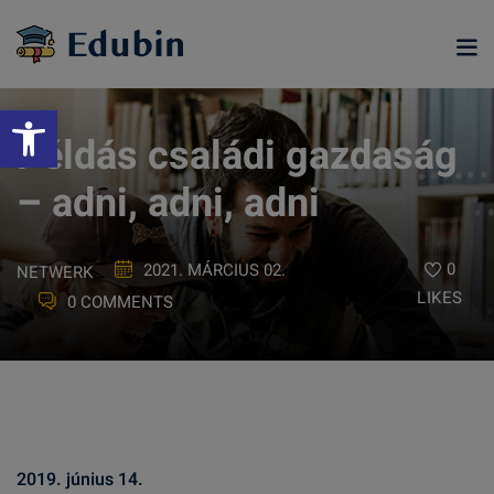
Skip
to
content
Eszköztár megnyitása
Példás családi gazdaság
– adni, adni, adni
0
2021. MÁRCIUS 02.
NETWERK
LIKES
0 COMMENTS
ramjainkra
2019. június 14.