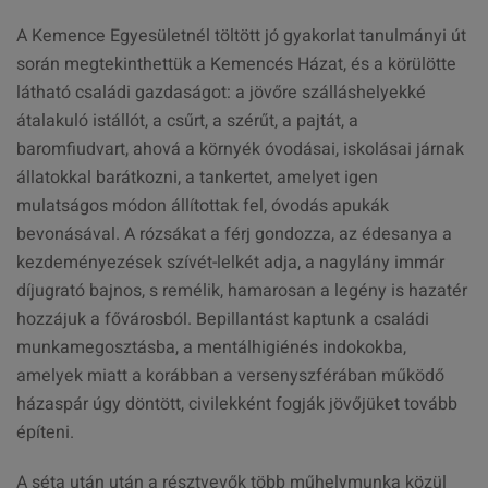
A Kemence Egyesületnél töltött jó gyakorlat tanulmányi út
során megtekinthettük a Kemencés Házat, és a körülötte
látható családi gazdaságot: a jövőre szálláshelyekké
átalakuló istállót, a csűrt, a szérűt, a pajtát, a
baromfiudvart, ahová a környék óvodásai, iskolásai járnak
állatokkal barátkozni, a tankertet, amelyet igen
mulatságos módon állítottak fel, óvodás apukák
bevonásával. A rózsákat a férj gondozza, az édesanya a
kezdeményezések szívét-lelkét adja, a nagylány immár
díjugrató bajnos, s remélik, hamarosan a legény is hazatér
hozzájuk a fővárosból. Bepillantást kaptunk a családi
munkamegosztásba, a mentálhigiénés indokokba,
amelyek miatt a korábban a versenyszférában működő
házaspár úgy döntött, civilekként fogják jövőjüket tovább
építeni.
A séta után után a résztvevők több műhelymunka közül