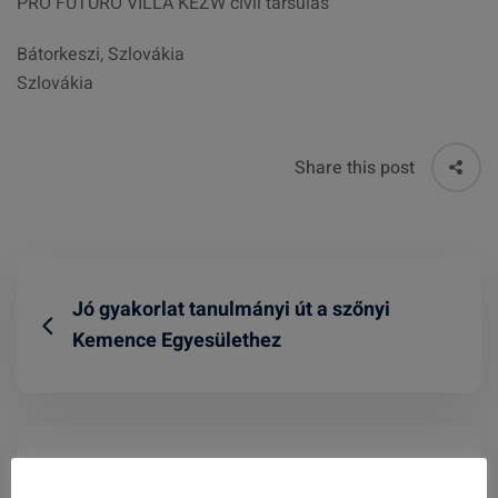
PRO FUTURO VILLA KEZW civil társulás
Bátorkeszi, Szlovákia
Szlovákia
Share this post
Jó gyakorlat tanulmányi út a szőnyi
Kemence Egyesülethez
ÚSTREDIE PRÁCE, SOCIÁLNYCH VECÍ A