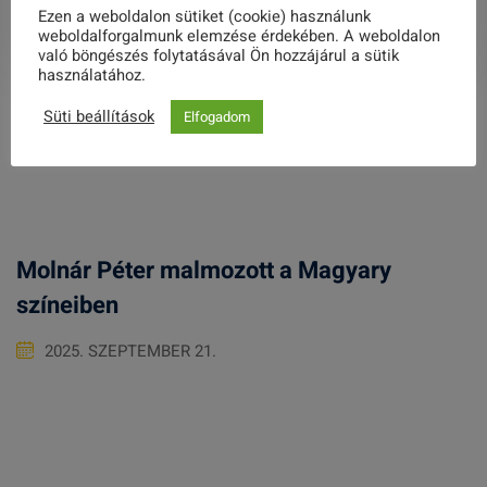
RODINY
Ezen a weboldalon sütiket (cookie) használunk
weboldalforgalmunk elemzése érdekében. A weboldalon
való böngészés folytatásával Ön hozzájárul a sütik
használatához.
Süti beállítások
Elfogadom
Related Posts
Molnár Péter malmozott a Magyary
színeiben
2025. SZEPTEMBER 21.