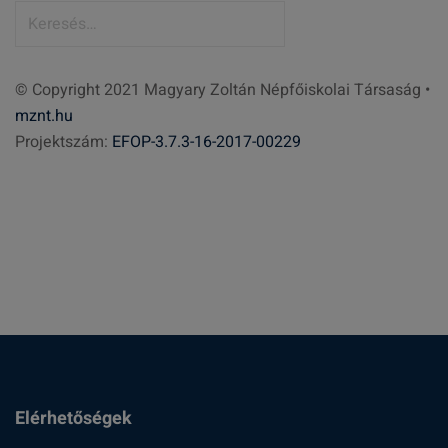
K
e
r
© Copyright 2021 Magyary Zoltán Népfőiskolai Társaság •
e
mznt.hu
s
Projektszám:
EFOP-3.7.3-16-2017-00229
é
s
:
Elérhetőségek