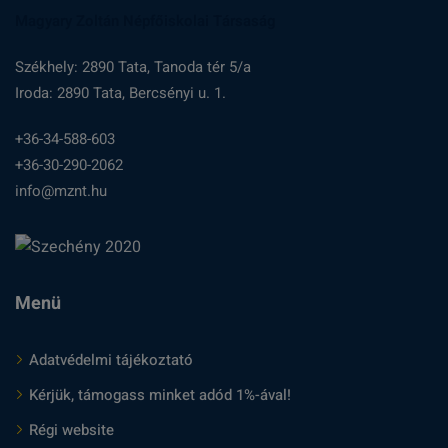
Magyary Zoltán Népfőiskolai Társaság
Székhely: 2890 Tata, Tanoda tér 5/a
Iroda: 2890 Tata, Bercsényi u. 1.
+36-34-588-603
+36-30-290-2062
info@mznt.hu
Menü
Adatvédelmi tájékoztató
Kérjük, támogass minket adód 1%-ával!
Régi website