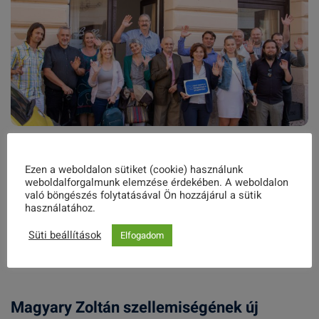
Martos – egy újabb jó gyakorlat találkozó
Ezen a weboldalon sütiket (cookie) használunk
margójára
weboldalforgalmunk elemzése érdekében. A weboldalon
való böngészés folytatásával Ön hozzájárul a sütik
használatához.
2021. AUGUSZTUS 26.
Süti beállítások
Elfogadom
Magyary Zoltán szellemiségének új