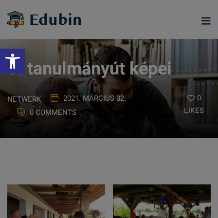
Skip
to
content
Eszköztár megnyitása
5. tanulmányút képei
0
2021. MÁRCIUS 02.
NETWERK
LIKES
0 COMMENTS
ramjainkra