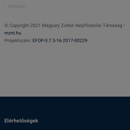
K
e
r
© Copyright 2021 Magyary Zoltán Népfőiskolai Társaság •
e
mznt.hu
s
Projektszám:
EFOP-3.7.3-16-2017-00229
é
s
:
Elérhetőségek