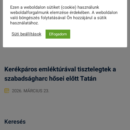
„Elméletben tudomány, gyakorlatban
Ezen a weboldalon sütiket (cookie) használunk
weboldalforgalmunk elemzése érdekében. A weboldalon
művészet”
való böngészés folytatásával Ön hozzájárul a sütik
használatához.
2022. MÁJUS 27.
Süti beállítások
Elfogadom
Kerékpáros emléktúrával tisztelegtek a
szabadságharc hősei előtt Tatán
2026. MÁRCIUS 23.
Keresés