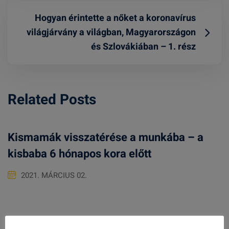
Hogyan érintette a nőket a koronavírus
világjárvány a világban, Magyarországon
és Szlovákiában – 1. rész
Related Posts
Kismamák visszatérése a munkába – a
kisbaba 6 hónapos kora előtt
2021. MÁRCIUS 02.