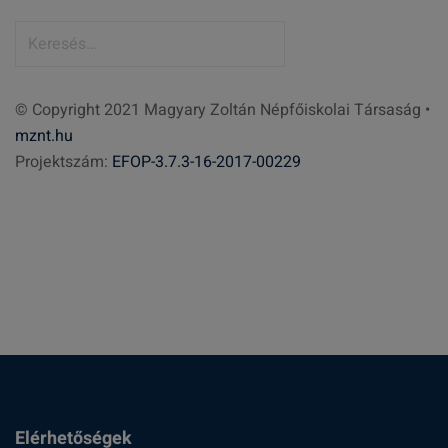
K
e
r
© Copyright 2021 Magyary Zoltán Népfőiskolai Társaság •
e
mznt.hu
s
Projektszám:
EFOP-3.7.3-16-2017-00229
é
s
:
Elérhetőségek