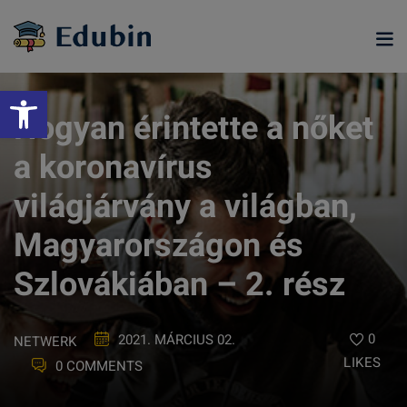
Skip
to
content
Eszköztár megnyitása
Hogyan érintette a nőket
a koronavírus
világjárvány a világban,
Magyarországon és
Szlovákiában – 2. rész
ramjainkra
0
2021. MÁRCIUS 02.
NETWERK
LIKES
0 COMMENTS