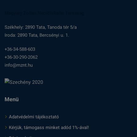
Magyary Zoltán Népfőiskolai Társaság
Székhely: 2890 Tata, Tanoda tér 5/a
Iroda: 2890 Tata, Bercsényi u. 1.
+36-34-588-603
+36-30-290-2062
info@mznt.hu
Menü
Adatvédelmi tájékoztató
Kérjük, támogass minket adód 1%-ával!